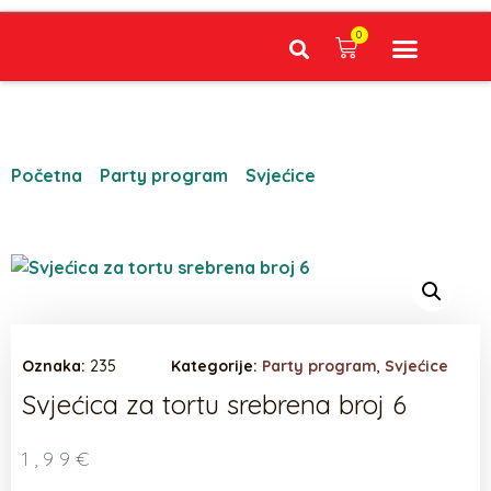
0
Narudžbe napravljene do 12:00 sati šaljemo isti radni dan, Dostava iznosi 5€ plaćanje pouzećem može se razlikovati ovisno o mjestu. Vrijeme dostave je 3 do 5 radnih dana.
Početna
/
Party program
/
Svjećice
/ Svjećica za tortu
srebrena broj 6
Oznaka:
235
Kategorije:
Party program
,
Svjećice
Svjećica za tortu srebrena broj 6
1,99
€