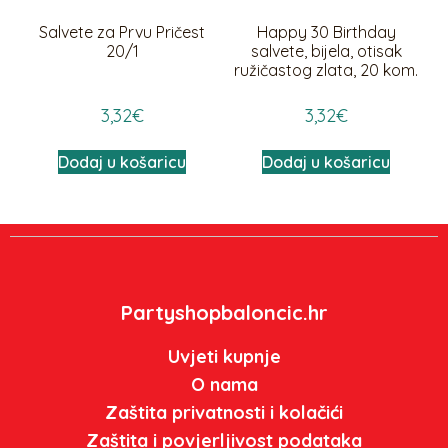
Salvete za Prvu Pričest
Happy 30 Birthday
20/1
salvete, bijela, otisak
ružičastog zlata, 20 kom.
3,32
€
3,32
€
Dodaj u košaricu
Dodaj u košaricu
Partyshopbaloncic.hr
Uvjeti kupnje
O nama
Zaštita privatnosti i kolačići
Zaštita i povjerljivost podataka