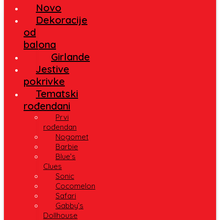
Novo
Dekoracije
od
balona
Girlande
Jestive
pokrivke
Tematski
rođendani
Prvi
rođendan
Nogomet
Barbie
Blue’s
Clues
Sonic
Cocomelon
Safari
Gabby’s
Dollhouse