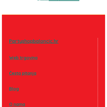
Partyshopbaloncic.hr
Web trgovina
Česta pitanja
Blog
O nama