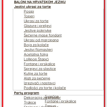
BALONI NA HRVATSKOM JEZIKU
Jestivi ukrasi za torte
Posipi
Toperi
Ukrasi za torte
Glazure i preljevi
Jestive pokrivke
Šečerne mase fondant
Ukrasi od marcipana
Boja za kolače
Jestivi flomasteri
Acetatna folija
Lollipop Štapići
Fontane i prskalice
Sprejevi za slastice
Kutije za torte
Alati za pečenje
Izrezivači i nastavci
Podlošci za torte i kolače
Party program
Svjećice
Dekoracija za prostor
Fontane i prskalice
Trakice
Tanjuri