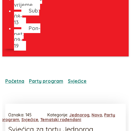
vrijeme
Sub:
08-
13
Pon-
pet:
09-
19
Početna
/
Party program
/
Svjećice
/ Svjećica za
tortu Jednorog ružičasta 0
Oznaka:
145
Kategorije:
Jednorog
,
Novo
,
Party
program
,
Svjećice
,
Tematski rođendani
Svjećica za tortu Jednorog