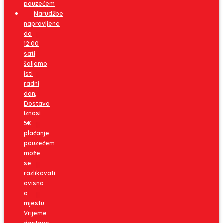
pouzećem
Narudžbe
napravljene
do
12:00
sati
šaljemo
isti
radni
dan,
Dostava
iznosi
5€
plaćanje
pouzećem
može
se
razlikovati
ovisno
o
mjestu.
Vrijeme
dostave