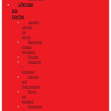
Ukrasi
za
torte
Jestivi
ukrasi
za
torte
Šečerne
mase
fondant
Posipi
Glazure
i
preljevi
Ukrasi
od
marcipana
Boja
za
kolače
Sprejevi