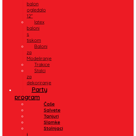
balon
ogledalo
12″
latex
baloni
s
tiskom
Baloni
za
Modeliranje
Trakice
Stalci
za
dekoriranje
Party
program
Čaše
Salvete
Tanjuri
Slamke
Stolnjaci
i