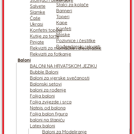
Stolnjaci i dekoracije
Stalci za kolače
Salvete
Banneri
Slamke
Toperi
Čaše
Kape
Ukrasi
Konfeti
Konfetni topovi
Maske
Kutije za torte
Pozivnice i čestitke
Pinjate
Rođendanski rekviziti
Rekviziti za momačke i djevojačke
Rekviziti za fotkanje
Baloni
BALONI NA HRVATSKOM JEZIKU
Bubble Baloni
Baloni za vjerske svečanosti
Balonski setovi
baloni za rođenje
Folija baloni
Folija zvijezde i srca
Natpis od balona
Folija balon figura
baloni na štapiću
Latex baloni
Baloni za Modeliranje