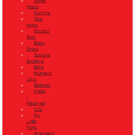
Super
Mario
Fortnite
Star
Wars
Spužva
Bob
Baby
Shark
Šumske
životinje
Bing
Munjeviti
Jurić
Betmen
Maša
i
Medvjed
LOL
My
Little
Pony
Avengers