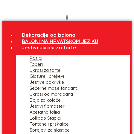
Dekoracije od balona
BALONI NA HRVATSKOM JEZIKU
Jestivi ukrasi za torte
Posipi
Toperi
Ukrasi za torte
Glazure i preljevi
Jestive pokrivke
Šečerne mase fondant
Ukrasi od marcipana
Boja za kolače
Jestivi flomasteri
Acetatna folija
Lollipop Štapići
Fontane i prskalice
Sprejevi za slastice