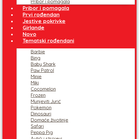
Pribor i pomagala
Pribor i pomagala
Prvi rođendan
Jestive pokrivke
Girlande
Novo
Tematski rođendani
Barbie
Bing
Baby Shark
Paw Patrol
Minie
Miki
Cocomelon
Frozen
Munjeviti Jurić
Pokemon
Dinosauri
Domaće životinje
Safari
Peppa Pig
Autići i strojevi