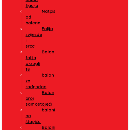
figura
Natpis
od
balona
Folija
zvijezde
i
srca
Balon
folija
okrugli
18
balon
za
rođendan
Balon
broj
samostojeći
baloni
na
štapiću
Baloni