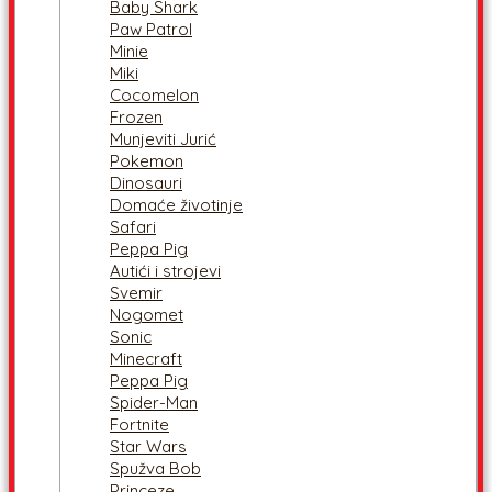
Baby Shark
Paw Patrol
Minie
Miki
Cocomelon
Frozen
Munjeviti Jurić
Pokemon
Dinosauri
Domaće životinje
Safari
Peppa Pig
Autići i strojevi
Svemir
Nogomet
Sonic
Minecraft
Peppa Pig
Spider-Man
Fortnite
Star Wars
Spužva Bob
Princeze