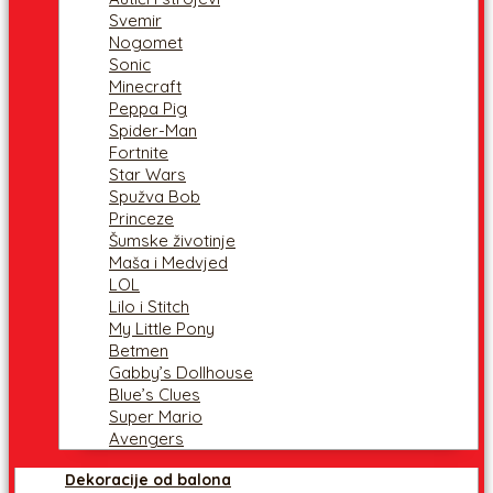
Svemir
Nogomet
Sonic
Minecraft
Peppa Pig
Spider-Man
Fortnite
Star Wars
Spužva Bob
Princeze
Šumske životinje
Maša i Medvjed
LOL
Lilo i Stitch
My Little Pony
Betmen
Gabby’s Dollhouse
Blue’s Clues
Super Mario
Avengers
Dekoracije od balona