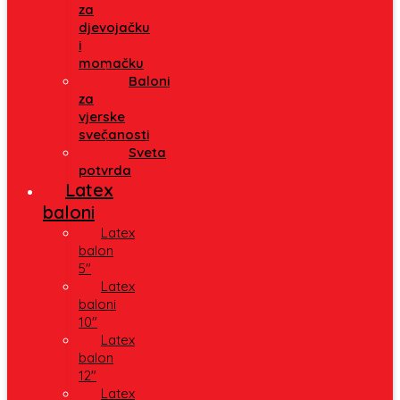
za
djevojačku
i
momačku
Baloni
za
vjerske
svečanosti
Sveta
potvrda
Latex
baloni
Latex
balon
5″
Latex
baloni
10″
Latex
balon
12″
Latex