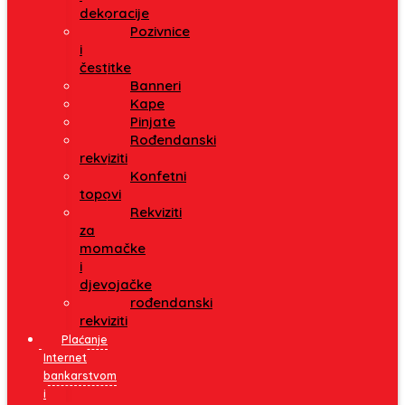
dekoracije
Pozivnice
i
čestitke
Banneri
Kape
Pinjate
Rođendanski
rekviziti
Konfetni
topovi
Rekviziti
za
momačke
i
djevojačke
rođendanski
rekviziti
Plaćanje
Internet
bankarstvom
i