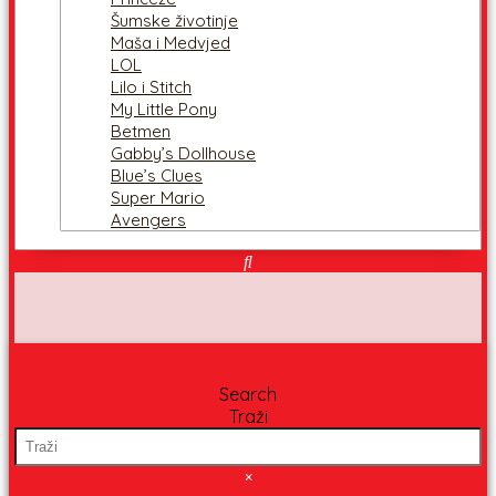
Šumske životinje
Maša i Medvjed
LOL
Lilo i Stitch
My Little Pony
Betmen
Gabby’s Dollhouse
Blue’s Clues
Super Mario
Avengers
Search
Traži
×