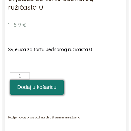
ružičasta 0
1,59
€
Svjećica za tortu Jednorog ružičasta 0
Svjećica
za
tortu
Dodaj u košaricu
Jednorog
ružičasta
0
količina
Podjeli ovaj proizvod na društvenim mrežama