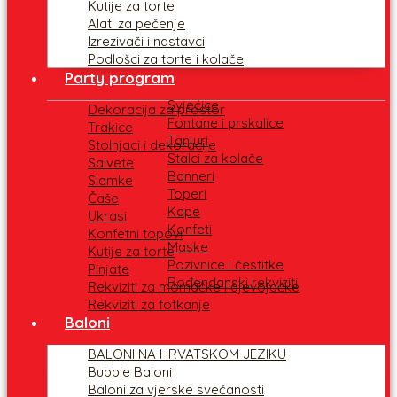
Kutije za torte
Alati za pečenje
Izrezivači i nastavci
Podlošci za torte i kolače
Party program
Svjećice
Dekoracija za prostor
Fontane i prskalice
Trakice
Tanjuri
Stolnjaci i dekoracije
Stalci za kolače
Salvete
Banneri
Slamke
Toperi
Čaše
Kape
Ukrasi
Konfeti
Konfetni topovi
Maske
Kutije za torte
Pozivnice i čestitke
Pinjate
Rođendanski rekviziti
Rekviziti za momačke i djevojačke
Rekviziti za fotkanje
Baloni
BALONI NA HRVATSKOM JEZIKU
Bubble Baloni
Baloni za vjerske svečanosti