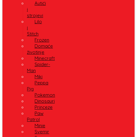
Autići
i
strojevi
Lilo
i
Stitch
Frozen
Domaće
životinje
Minecraft
Spider-
Man
Miki
Peppa
Pig
Pokemon
Dinosauri
Princeze
Paw
Patrol
Minie
Svemir