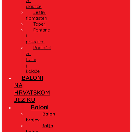
za
slastice
Jestivi
flomasteri
Toperi
Fontane
i
prskalice
Podlošci
za
torte
i
kolače
BALONI
NA
HRVATSKOM
JEZIKU
Baloni
Balon
brojevi
folija
balon