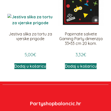
Jestiva slika za tortu za
Papirnate salvete
vjerske prigode
Gaming Party dimenzija
33×33 cm 20 kom.
5,00
€
3,32
€
Dodaj u košaricu
Dodaj u košaricu
Partyshopbaloncic.hr