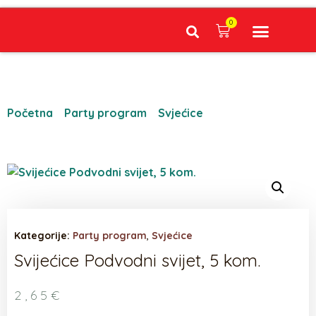
0
Narudžbe napravljene do 12:00 sati šaljemo isti radni dan, Dostava iznosi 5€ plaćanje pouzećem može se razlikovati ovisno o mjestu. Vrijeme dostave je 3 do 5 radnih dana.
Početna
/
Party program
/
Svjećice
/ Svijećice
Podvodni svijet, 5 kom.
Kategorije:
Party program
,
Svjećice
Svijećice Podvodni svijet, 5 kom.
2,65
€