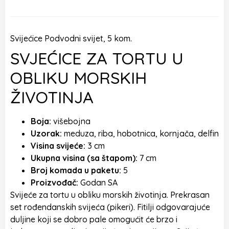
Svijećice Podvodni svijet, 5 kom.
SVJEĆICE ZA TORTU U
OBLIKU MORSKIH
ŽIVOTINJA
Boja:
višebojna
Uzorak:
meduza, riba, hobotnica, kornjača, delfin
Visina svijeće:
3 cm
Ukupna visina (sa štapom):
7 cm
Broj komada u paketu:
5
Proizvođač:
Godan SA
Svijeće za tortu u obliku morskih životinja. Prekrasan
set rođendanskih svijeća (pikeri). Fitilji odgovarajuće
duljine koji se dobro pale omogućit će brzo i