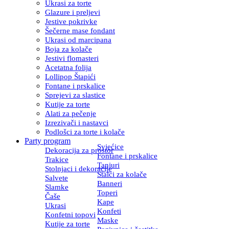
Ukrasi za torte
Glazure i preljevi
Jestive pokrivke
Šečerne mase fondant
Ukrasi od marcipana
Boja za kolače
Jestivi flomasteri
Acetatna folija
Lollipop Štapići
Fontane i prskalice
Sprejevi za slastice
Kutije za torte
Alati za pečenje
Izrezivači i nastavci
Podlošci za torte i kolače
Party program
Svjećice
Dekoracija za prostor
Fontane i prskalice
Trakice
Tanjuri
Stolnjaci i dekoracije
Stalci za kolače
Salvete
Banneri
Slamke
Toperi
Čaše
Kape
Ukrasi
Konfeti
Konfetni topovi
Maske
Kutije za torte