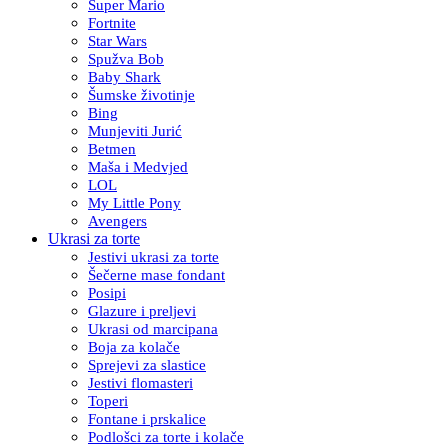
Super Mario
Fortnite
Star Wars
Spužva Bob
Baby Shark
Šumske životinje
Bing
Munjeviti Jurić
Betmen
Maša i Medvjed
LOL
My Little Pony
Avengers
Ukrasi za torte
Jestivi ukrasi za torte
Šečerne mase fondant
Posipi
Glazure i preljevi
Ukrasi od marcipana
Boja za kolače
Sprejevi za slastice
Jestivi flomasteri
Toperi
Fontane i prskalice
Podlošci za torte i kolače