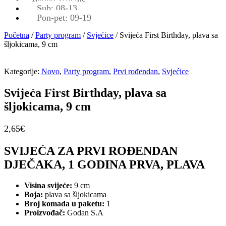
Sub: 08-13
Pon-pet: 09-19
Početna
/
Party program
/
Svjećice
/ Svijeća First Birthday, plava sa
šljokicama, 9 cm
Kategorije:
Novo
,
Party program
,
Prvi rođendan
,
Svjećice
Svijeća First Birthday, plava sa
šljokicama, 9 cm
2,65
€
SVIJEĆA ZA PRVI ROĐENDAN
DJEČAKA, 1 GODINA PRVA, PLAVA
Visina svijeće:
9 cm
Boja:
plava sa šljokicama
Broj komada u paketu:
1
Proizvođač:
Godan S.A