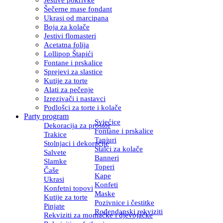
Šečerne mase fondant
Ukrasi od marcipana
Boja za kolače
Jestivi flomasteri
Acetatna folija
Lollipop Štapići
Fontane i prskalice
Sprejevi za slastice
Kutije za torte
Alati za pečenje
Izrezivači i nastavci
Podlošci za torte i kolače
Party program
Svjećice
Dekoracija za prostor
Fontane i prskalice
Trakice
Tanjuri
Stolnjaci i dekoracije
Stalci za kolače
Salvete
Banneri
Slamke
Toperi
Čaše
Kape
Ukrasi
Konfeti
Konfetni topovi
Maske
Kutije za torte
Pozivnice i čestitke
Pinjate
Rođendanski rekviziti
Rekviziti za momačke i djevojačke