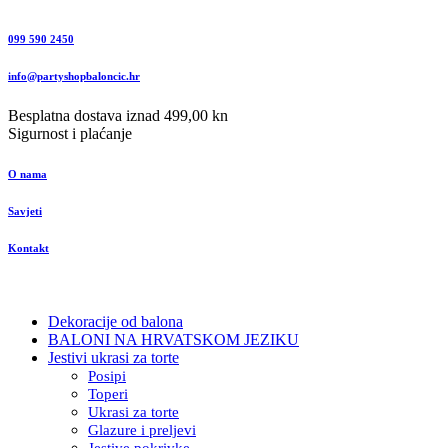
099 590 2450
info@partyshopbaloncic.hr
Besplatna dostava iznad 499,00 kn
Sigurnost i plaćanje
O nama
Savjeti
Kontakt
Dekoracije od balona
BALONI NA HRVATSKOM JEZIKU
Jestivi ukrasi za torte
Posipi
Toperi
Ukrasi za torte
Glazure i preljevi
Jestive pokrivke