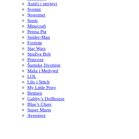
Autići i strojevi
Svemir
Nogomet
Sonic
Minecraft
Peppa Pig
Spider-Man
Fortnite
Star Wars
Spužva Bob
Princeze
Šumske životinje
Maša i Medvjed
LOL
Lilo i Stitch
My Little Pony
Betmen
Gabby’s Dollhouse
Blue’s Clues
Super Mario
Avengers