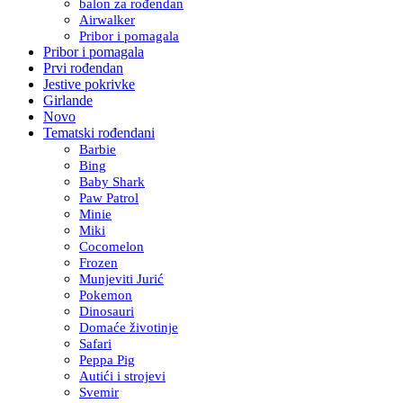
balon za rođendan
Airwalker
Pribor i pomagala
Pribor i pomagala
Prvi rođendan
Jestive pokrivke
Girlande
Novo
Tematski rođendani
Barbie
Bing
Baby Shark
Paw Patrol
Minie
Miki
Cocomelon
Frozen
Munjeviti Jurić
Pokemon
Dinosauri
Domaće životinje
Safari
Peppa Pig
Autići i strojevi
Svemir