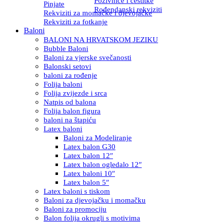
Pozivnice i čestitke
Pinjate
Rođendanski rekviziti
Rekviziti za momačke i djevojačke
Rekviziti za fotkanje
Baloni
BALONI NA HRVATSKOM JEZIKU
Bubble Baloni
Baloni za vjerske svečanosti
Balonski setovi
baloni za rođenje
Folija baloni
Folija zvijezde i srca
Natpis od balona
Folija balon figura
baloni na štapiću
Latex baloni
Baloni za Modeliranje
Latex balon G30
Latex balon 12″
Latex balon ogledalo 12″
Latex baloni 10″
Latex balon 5″
Latex baloni s tiskom
Baloni za djevojačku i momačku
Baloni za promociju
Balon folija okrugli s motivima