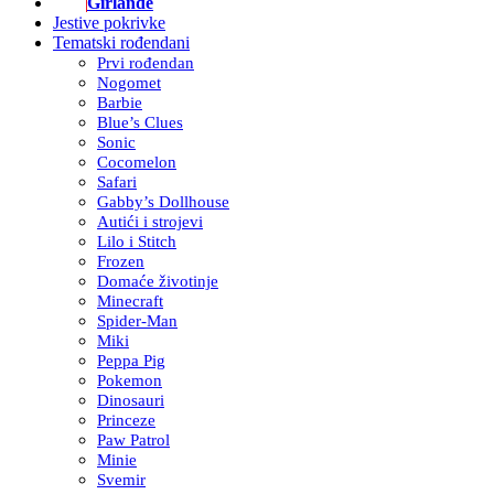
Girlande
Jestive pokrivke
Tematski rođendani
Prvi rođendan
Nogomet
Barbie
Blue’s Clues
Sonic
Cocomelon
Safari
Gabby’s Dollhouse
Autići i strojevi
Lilo i Stitch
Frozen
Domaće životinje
Minecraft
Spider-Man
Miki
Peppa Pig
Pokemon
Dinosauri
Princeze
Paw Patrol
Minie
Svemir