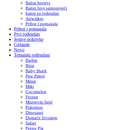
Balon brojevi
Balon broj samostojeći
balon za rođendan
Airwalker
Pribor i pomagala
Pribor i pomagala
Prvi rođendan
Jestive pokrivke
Girlande
Novo
Tematski rođendani
Barbie
Bing
Baby Shark
Paw Patrol
Minie
Miki
Cocomelon
Frozen
Munjeviti Jurić
Pokemon
Dinosauri
Domaće životinje
Safari
Peppa Pig