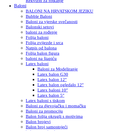
Rekviziti za fotkanje
Baloni
BALONI NA HRVATSKOM JEZIKU
Bubble Baloni
Baloni za vjerske svečanosti
Balonski setovi
baloni za rođenje
Folija baloni
Folija zvijezde i srca
Natpis od balona
Folija balon figura
baloni na štapiću
Latex baloni
Baloni za Modeliranje
Latex balon G30
Latex balon 12″
Latex balon ogledalo 12″
Latex baloni 10″
Latex balon 5″
Latex baloni s tiskom
Baloni za djevojačku i momačku
Baloni za promociju
Balon folija okrugli s motivima
Balon brojevi
Balon broj samostojeći