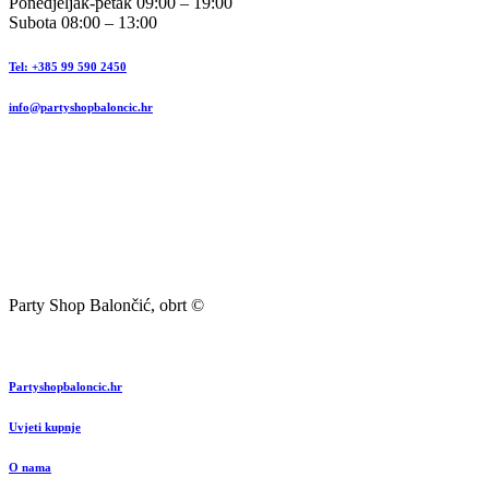
Ponedjeljak-petak 09:00 – 19:00
Subota 08:00 – 13:00
Tel: +385 99 590 2450
info@partyshopbaloncic.hr
Party Shop Balončić, obrt ©
Partyshopbaloncic.hr
Uvjeti kupnje
O nama