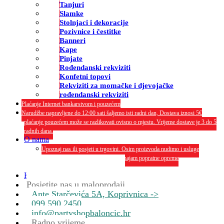
Tanjuri
Slamke
Stolnjaci i dekoracije
Pozivnice i čestitke
Banneri
Kape
Pinjate
Rođendanski rekviziti
Konfetni topovi
Rekviziti za momačke i djevojačke
rođendanski rekviziti
Plaćanje Internet bankarstvom i pouzećem
Narudžbe napravljene do 12:00 sati šaljemo isti radni dan, Dostava iznosi 5€
plaćanje pouzećem može se razlikovati ovisno o mjestu. Vrijeme dostave je 3 do 5
radnih dana.
O nama
Upoznaj nas ili posjeti u trgovini. Osim proizvoda nudimo i usluge
dekoriranja interijera i eksterija te najam popratne opreme
O nama
Kontakt
Posjetite nas u maloprodaji
Ante Starčevića 5A, Koprivnica ->
099 590 2450
info@partyshopbaloncic.hr
Radno vrijeme