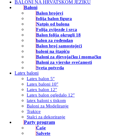
BALONI NA HRVATSKOM JEZIKU
Baloni
Balon brojevi
folija balon figura
Natpis od balona
Folija zvijezde i srca
Balon folija okrugli 18
balon za rođendan
Balon broj samostojeći
baloni na štapiću
Baloni za djevojačku i momačku
Baloni za vjerske svečanosti
Sveta potvrda
Latex baloni
Latex balon 5″
Latex baloni 10″
Latex balon 12″
Latex balon ogledalo 12″
latex baloni s tiskom
Baloni za Modeliranje
Trakice
Stalci za dekoriranje
Party program
Čaše
Salvete