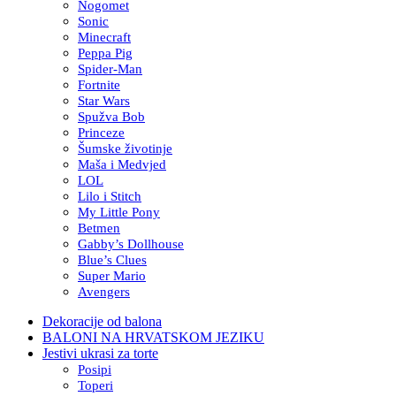
Nogomet
Sonic
Minecraft
Peppa Pig
Spider-Man
Fortnite
Star Wars
Spužva Bob
Princeze
Šumske životinje
Maša i Medvjed
LOL
Lilo i Stitch
My Little Pony
Betmen
Gabby’s Dollhouse
Blue’s Clues
Super Mario
Avengers
Dekoracije od balona
BALONI NA HRVATSKOM JEZIKU
Jestivi ukrasi za torte
Posipi
Toperi