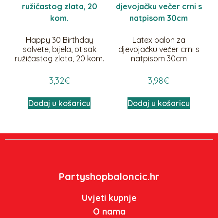
Happy 30 Birthday
Latex balon za
salvete, bijela, otisak
djevojačku večer crni s
ružičastog zlata, 20 kom.
natpisom 30cm
3,32
€
3,98
€
Dodaj u košaricu
Dodaj u košaricu
Partyshopbaloncic.hr
Uvjeti kupnje
O nama