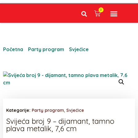
0
Narudžbe napravljene do 12:00 sati šaljemo isti radni dan, Dostava iznosi 5€ plaćanje pouzećem može se razlikovati ovisno o mjestu. Vrijeme dostave je 3 do 5 radnih dana.
Početna
/
Party program
/
Svjećice
/ Svijeća broj 9 –
dijamant, tamno plava metalik, 7,6 cm
Kategorije:
Party program
,
Svjećice
Svijeća broj 9 – dijamant, tamno
plava metalik, 7,6 cm