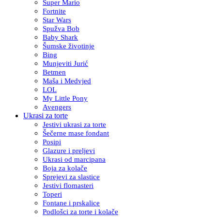
Super Mario
Fortnite
Star Wars
Spužva Bob
Baby Shark
Šumske životinje
Bing
Munjeviti Jurić
Betmen
Maša i Medvjed
LOL
My Little Pony
Avengers
Ukrasi za torte
Jestivi ukrasi za torte
Šečerne mase fondant
Posipi
Glazure i preljevi
Ukrasi od marcipana
Boja za kolače
Sprejevi za slastice
Jestivi flomasteri
Toperi
Fontane i prskalice
Podlošci za torte i kolače