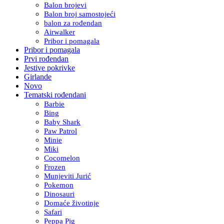
Balon brojevi
Balon broj samostojeći
balon za rođendan
Airwalker
Pribor i pomagala
Pribor i pomagala
Prvi rođendan
Jestive pokrivke
Girlande
Novo
Tematski rođendani
Barbie
Bing
Baby Shark
Paw Patrol
Minie
Miki
Cocomelon
Frozen
Munjeviti Jurić
Pokemon
Dinosauri
Domaće životinje
Safari
Peppa Pig