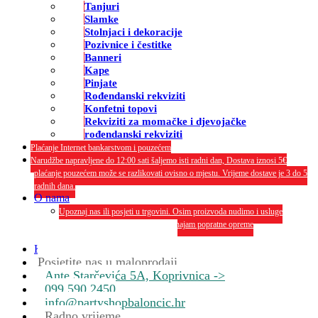
Tanjuri
Slamke
Stolnjaci i dekoracije
Pozivnice i čestitke
Banneri
Kape
Pinjate
Rođendanski rekviziti
Konfetni topovi
Rekviziti za momačke i djevojačke
rođendanski rekviziti
Plaćanje Internet bankarstvom i pouzećem
Narudžbe napravljene do 12:00 sati šaljemo isti radni dan, Dostava iznosi 5€
plaćanje pouzećem može se razlikovati ovisno o mjestu. Vrijeme dostave je 3 do 5
radnih dana.
O nama
Upoznaj nas ili posjeti u trgovini. Osim proizvoda nudimo i usluge
dekoriranja interijera i eksterija te najam popratne opreme
O nama
Kontakt
Posjetite nas u maloprodaji
Ante Starčevića 5A, Koprivnica ->
099 590 2450
info@partyshopbaloncic.hr
Radno vrijeme