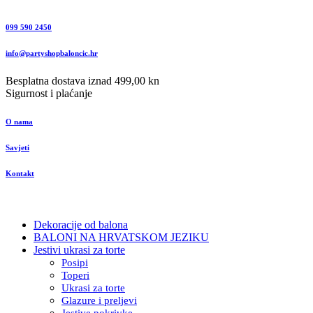
099 590 2450
info@partyshopbaloncic.hr
Besplatna dostava iznad 499,00 kn
Sigurnost i plaćanje
O nama
Savjeti
Kontakt
Dekoracije od balona
BALONI NA HRVATSKOM JEZIKU
Jestivi ukrasi za torte
Posipi
Toperi
Ukrasi za torte
Glazure i preljevi
Jestive pokrivke