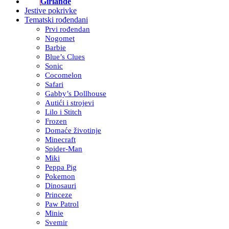
Girlande
Jestive pokrivke
Tematski rođendani
Prvi rođendan
Nogomet
Barbie
Blue’s Clues
Sonic
Cocomelon
Safari
Gabby’s Dollhouse
Autići i strojevi
Lilo i Stitch
Frozen
Domaće životinje
Minecraft
Spider-Man
Miki
Peppa Pig
Pokemon
Dinosauri
Princeze
Paw Patrol
Minie
Svemir