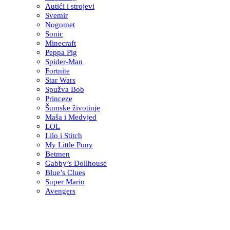
Autići i strojevi
Svemir
Nogomet
Sonic
Minecraft
Peppa Pig
Spider-Man
Fortnite
Star Wars
Spužva Bob
Princeze
Šumske životinje
Maša i Medvjed
LOL
Lilo i Stitch
My Little Pony
Betmen
Gabby’s Dollhouse
Blue’s Clues
Super Mario
Avengers