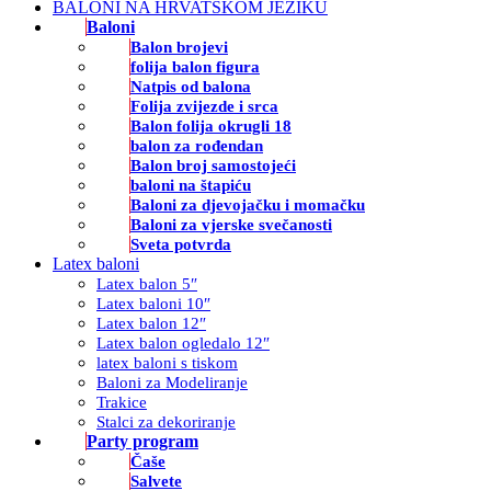
BALONI NA HRVATSKOM JEZIKU
Baloni
Balon brojevi
folija balon figura
Natpis od balona
Folija zvijezde i srca
Balon folija okrugli 18
balon za rođendan
Balon broj samostojeći
baloni na štapiću
Baloni za djevojačku i momačku
Baloni za vjerske svečanosti
Sveta potvrda
Latex baloni
Latex balon 5″
Latex baloni 10″
Latex balon 12″
Latex balon ogledalo 12″
latex baloni s tiskom
Baloni za Modeliranje
Trakice
Stalci za dekoriranje
Party program
Čaše
Salvete