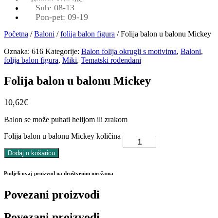
Sub: 08-13
Pon-pet: 09-19
Početna
/
Baloni
/
folija balon figura
/ Folija balon u balonu Mickey
Oznaka:
616
Kategorije:
Balon folija okrugli s motivima
,
Baloni
,
folija balon figura
,
Miki
,
Tematski rođendani
Folija balon u balonu Mickey
10,62
€
Balon se može puhati helijom ili zrakom
Folija balon u balonu Mickey količina
Dodaj u košaricu
Podjeli ovaj proizvod na društvenim mrežama
Povezani proizvodi
Povezani proizvodi