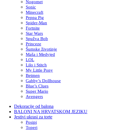
Nogomet
Sonic
Minecraft
Peppa Pig
Spider-Man
Fortnite
Star Wars
Spužva Bob
Princeze
Šumske životinje
Maša i Medvjed
LOL
Lilo i Stitch
My Little Pony
Betmen
Gabby’s Dollhouse
Blue’s Clues
Super Mario
Avengers
Dekoracije od balona
BALONI NA HRVATSKOM JEZIKU
Jestivi ukrasi za torte
Posipi
Toperi