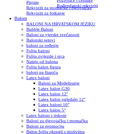
Pozivnice i čestitke
Pinjate
Rođendanski rekviziti
Rekviziti za momačke i djevojačke
Rekviziti za fotkanje
Baloni
BALONI NA HRVATSKOM JEZIKU
Bubble Baloni
Baloni za vjerske svečanosti
Balonski setovi
baloni za rođenje
Folija baloni
Folija zvijezde i srca
Natpis od balona
Folija balon figura
baloni na štapiću
Latex baloni
Baloni za Modeliranje
Latex balon G30
Latex balon 12″
Latex balon ogledalo 12″
Latex baloni 10″
Latex balon 5″
Latex baloni s tiskom
Baloni za djevojačku i momačku
Baloni za promociju
Balon folija okrugli s motivima