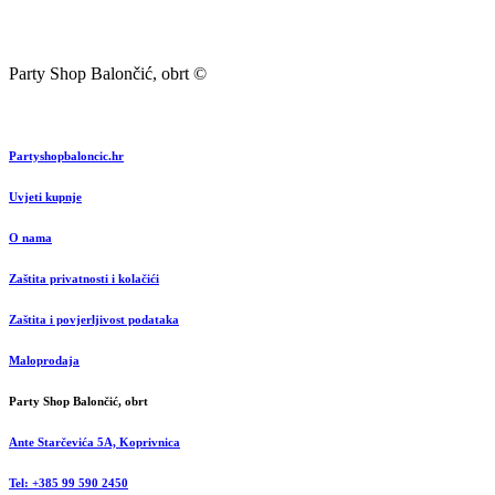
Party Shop Balončić, obrt ©
Partyshopbaloncic.hr
Uvjeti kupnje
O nama
Zaštita privatnosti i kolačići
Zaštita i povjerljivost podataka
Maloprodaja
Party Shop Balončić, obrt
Ante Starčevića 5A, Koprivnica
Tel: +385 99 590 2450