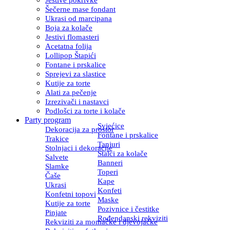
Šečerne mase fondant
Ukrasi od marcipana
Boja za kolače
Jestivi flomasteri
Acetatna folija
Lollipop Štapići
Fontane i prskalice
Sprejevi za slastice
Kutije za torte
Alati za pečenje
Izrezivači i nastavci
Podlošci za torte i kolače
Party program
Svjećice
Dekoracija za prostor
Fontane i prskalice
Trakice
Tanjuri
Stolnjaci i dekoracije
Stalci za kolače
Salvete
Banneri
Slamke
Toperi
Čaše
Kape
Ukrasi
Konfeti
Konfetni topovi
Maske
Kutije za torte
Pozivnice i čestitke
Pinjate
Rođendanski rekviziti
Rekviziti za momačke i djevojačke