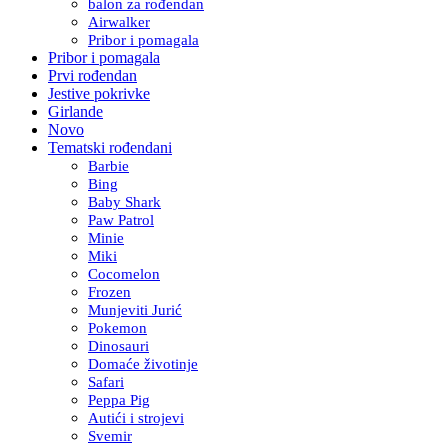
balon za rođendan
Airwalker
Pribor i pomagala
Pribor i pomagala
Prvi rođendan
Jestive pokrivke
Girlande
Novo
Tematski rođendani
Barbie
Bing
Baby Shark
Paw Patrol
Minie
Miki
Cocomelon
Frozen
Munjeviti Jurić
Pokemon
Dinosauri
Domaće životinje
Safari
Peppa Pig
Autići i strojevi
Svemir