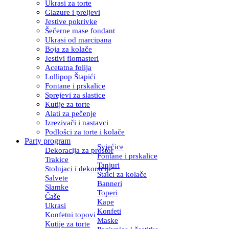
Ukrasi za torte
Glazure i preljevi
Jestive pokrivke
Šečerne mase fondant
Ukrasi od marcipana
Boja za kolače
Jestivi flomasteri
Acetatna folija
Lollipop Štapići
Fontane i prskalice
Sprejevi za slastice
Kutije za torte
Alati za pečenje
Izrezivači i nastavci
Podlošci za torte i kolače
Party program
Svjećice
Dekoracija za prostor
Fontane i prskalice
Trakice
Tanjuri
Stolnjaci i dekoracije
Stalci za kolače
Salvete
Banneri
Slamke
Toperi
Čaše
Kape
Ukrasi
Konfeti
Konfetni topovi
Maske
Kutije za torte