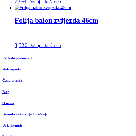
7,96
€
Dodaj u košaricu
Folija balon zvijezda 46cm
3,32
€
Dodaj u košaricu
Partyshopbaloncic.hr
Web trgovina
Česta pitanja
Blog
O nama
Balonske dekoracije i uređenje
Uvjeti kupnje