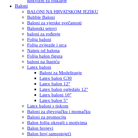
Rekviziti za fotkanje
Baloni
BALONI NA HRVATSKOM JEZIKU
Bubble Baloni
Baloni za vjerske svečanosti
Balonski setovi
baloni za rođenje
Folija baloni
Folija zvijezde i srca
Natpis od balona
Folija balon figura
baloni na štapiću
Latex baloni
Baloni za Modeliranje
Latex balon G30
Latex balon 12″
Latex balon ogledalo 12″
Latex baloni 10″
Latex balon 5″
Latex baloni s tiskom
Baloni za djevojačku i momačku
Baloni za promociju
Balon folija okrugli s motivima
Balon brojevi
Balon broj samostojeći