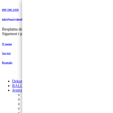
099 590 2450
info@partyshopbaloncic.hr
Besplatna dostava iznad 499,00 kn
Sigurnost i plaćanje
O nama
Savjeti
Kontakt
Dekoracije od balona
BALONI NA HRVATSKOM JEZIKU
Jestivi ukrasi za torte
Posipi
Toperi
Ukrasi za torte
Glazure i preljevi
Jestive pokrivke