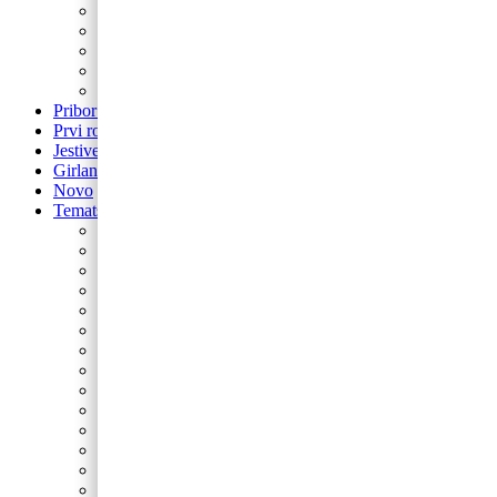
Balon brojevi
Balon broj samostojeći
balon za rođendan
Airwalker
Pribor i pomagala
Pribor i pomagala
Prvi rođendan
Jestive pokrivke
Girlande
Novo
Tematski rođendani
Barbie
Bing
Baby Shark
Paw Patrol
Minie
Miki
Cocomelon
Frozen
Munjeviti Jurić
Pokemon
Dinosauri
Domaće životinje
Safari
Peppa Pig