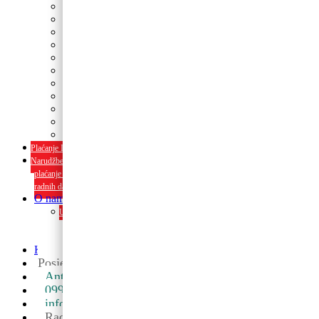
Tanjuri
Slamke
Stolnjaci i dekoracije
Pozivnice i čestitke
Banneri
Kape
Pinjate
Rođendanski rekviziti
Konfetni topovi
Rekviziti za momačke i djevojačke
rođendanski rekviziti
Plaćanje Internet bankarstvom i pouzećem
Narudžbe napravljene do 12:00 sati šaljemo isti radni dan, Dostava iznosi 5€
plaćanje pouzećem može se razlikovati ovisno o mjestu. Vrijeme dostave je 3 do 5
radnih dana.
O nama
Upoznaj nas ili posjeti u trgovini. Osim proizvoda nudimo i usluge
dekoriranja interijera i eksterija te najam popratne opreme
O nama
Kontakt
Posjetite nas u maloprodaji
Ante Starčevića 5A, Koprivnica ->
099 590 2450
info@partyshopbaloncic.hr
Radno vrijeme