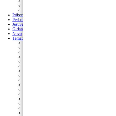
balon za rođendan
Airwalker
Pribor i pomagala
Pribor i pomagala
Prvi rođendan
Jestive pokrivke
Girlande
Novo
Tematski rođendani
Barbie
Bing
Baby Shark
Paw Patrol
Minie
Miki
Cocomelon
Frozen
Munjeviti Jurić
Pokemon
Dinosauri
Domaće životinje
Safari
Peppa Pig
Autići i strojevi
Svemir