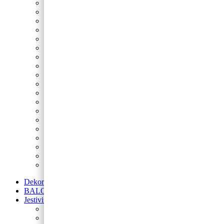
Nogomet
Sonic
Minecraft
Peppa Pig
Spider-Man
Fortnite
Star Wars
Spužva Bob
Princeze
Šumske životinje
Maša i Medvjed
LOL
Lilo i Stitch
My Little Pony
Betmen
Gabby’s Dollhouse
Blue’s Clues
Super Mario
Avengers
Dekoracije od balona
BALONI NA HRVATSKOM JEZIKU
Jestivi ukrasi za torte
Posipi
Toperi