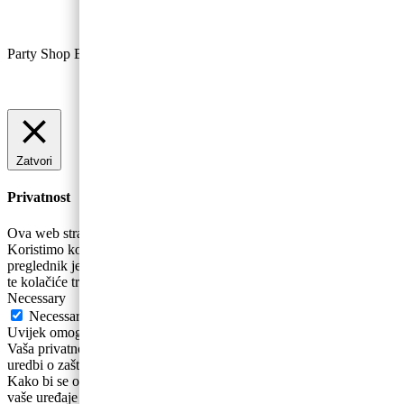
Party Shop Baloncic, obrt ©
Zatvori
Privatnost
Ova web stranica koristi kolačiće za poboljšanje vašeg iskustva.
Koristimo kolačiće koji se prema potrebi pohranjuju se na vaš
preglednik jer su bitni za rad osnovnih funkcionalnosti web stranice
te kolačiće trećih strana koji nam pomažu u analizira
...
Necessary
Necessary
Uvijek omogućeno
Vaša privatnost i osobni podaci su nam bitni. Sukladno novoj Općoj
uredbi o zaštiti podataka ažurirali smo naša Pravila privatnosti .
Kako bi se osigurao ispravan rad ovih web-stranica, ponekad na
vaše uređaje pohranjujemo male podatkovne datoteke poznate pod