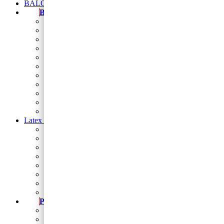
BALONI NA HRVATSKOM JEZIKU
Baloni
Balon brojevi
folija balon figura
Natpis od balona
Folija zvijezde i srca
Balon folija okrugli 18
balon za rođendan
Balon broj samostojeći
baloni na štapiću
Baloni za djevojačku i momačku
Baloni za vjerske svečanosti
Sveta potvrda
Latex baloni
Latex balon 5″
Latex baloni 10″
Latex balon 12″
Latex balon ogledalo 12″
latex baloni s tiskom
Baloni za Modeliranje
Trakice
Stalci za dekoriranje
Party program
Čaše
Salvete