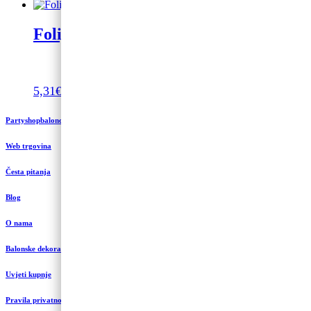
Folijski balon konj 112cm
5,31
€
Dodaj u košaricu
Partyshopbaloncic.hr
Web trgovina
Česta pitanja
Blog
O nama
Balonske dekoracije i uređenje
Uvjeti kupnje
Pravila privatnosti