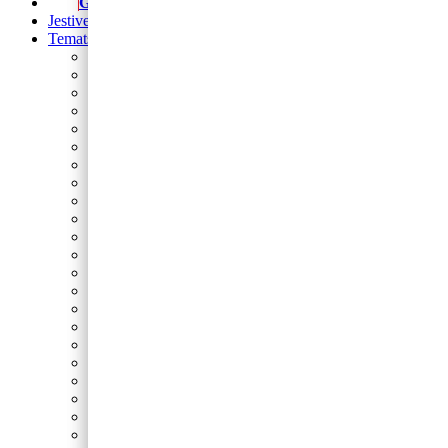
Girlande
Jestive pokrivke
Tematski rođendani
Prvi rođendan
Nogomet
Barbie
Blue’s Clues
Sonic
Cocomelon
Safari
Gabby’s Dollhouse
Autići i strojevi
Lilo i Stitch
Frozen
Domaće životinje
Minecraft
Spider-Man
Miki
Peppa Pig
Pokemon
Dinosauri
Princeze
Paw Patrol
Minie
Svemir