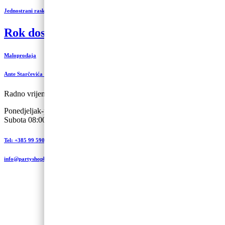
Jednostrani raskid ugovora
Rok dostave 3 do 5 radnih dana
Maloprodaja
Ante Starčevića 5-A, Koprivnica
Radno vrijeme:
Ponedjeljak-petak 09:00 – 19:00
Subota 08:00 – 13:00
Tel: +385 99 590 2450
info@partyshopbaloncic.hr