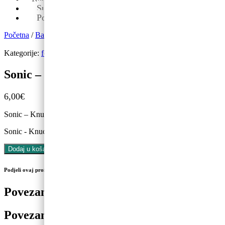
Sub: 08-13
Pon-pet: 09-19
Početna
/
Baloni
/
folija balon figura
/ Sonic – Knuckles, 66cm
Kategorije:
folija balon figura
,
Novo
,
Sonic
,
Tematski rođendani
Sonic – Knuckles, 66cm
6,00
€
Sonic – Knuckles, 66cm
Sonic - Knuckles, 66cm količina
Dodaj u košaricu
Podjeli ovaj proizvod na društvenim mrežama
Povezani proizvodi
Povezani proizvodi