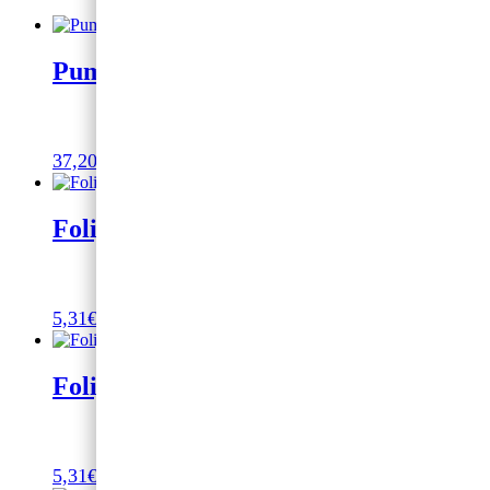
Pumpa za balone
37,20
€
Dodaj u košaricu
Folija balon mica jednorog 88cm
5,31
€
Dodaj u košaricu
Folija balon Hobotnica
5,31
€
Dodaj u košaricu