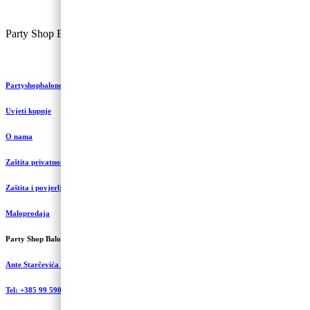
Party Shop Balončić, obrt ©
Partyshopbaloncic.hr
Uvjeti kupnje
O nama
Zaštita privatnosti i kolačići
Zaštita i povjerljivost podataka
Maloprodaja
Party Shop Balončić, obrt
Ante Starčevića 5A, Koprivnica
Tel: +385 99 590 2450