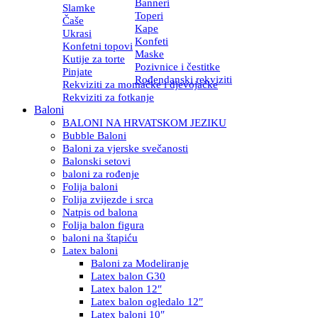
Banneri
Slamke
Toperi
Čaše
Kape
Ukrasi
Konfeti
Konfetni topovi
Maske
Kutije za torte
Pozivnice i čestitke
Pinjate
Rođendanski rekviziti
Rekviziti za momačke i djevojačke
Rekviziti za fotkanje
Baloni
BALONI NA HRVATSKOM JEZIKU
Bubble Baloni
Baloni za vjerske svečanosti
Balonski setovi
baloni za rođenje
Folija baloni
Folija zvijezde i srca
Natpis od balona
Folija balon figura
baloni na štapiću
Latex baloni
Baloni za Modeliranje
Latex balon G30
Latex balon 12″
Latex balon ogledalo 12″
Latex baloni 10″