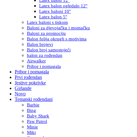
Latex balon 12″
Latex balon ogledalo 12″
Latex baloni 10″
Latex balon 5″
Latex baloni s tiskom
Baloni za djevojačku i momačku
Baloni za promociju
Balon folija okrugli s motivima
Balon brojevi
Balon broj samostojeći
balon za rođendan
Airwalker
Pribor i pomagala
Pribor i pomagala
Prvi rođendan
Jestive pokrivke
Girlande
Novo
Tematski rođendani
Barbie
Bing
Baby Shark
Paw Patrol
Minie
Miki