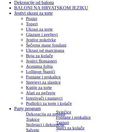
Dekoracije od balona
BALONI NA HRVATSKOM JEZIKU
Jestivi ukrasi za torte
Posipi
Toperi
Ukrasi za torte
Glazure i preljevi
Jestive pokrivke
Šečerne mase fondant
Ukrasi od marcipana
Boja za kolače
Jestivi flomasteri
Acetatna folija
Lollipop Štapići
Fontane i prskalice
Sprejevi za slastice
Kutije za torte
Alati za pečenje
Izrezivači i nastavci
Podlošci za torte i kolače
Party program
Svjećice
Dekoracija za prostor
Fontane i prskalice
Trakice
Tanjuri
Stolnjaci i dekoracije
Stalci za kolače
Salvete