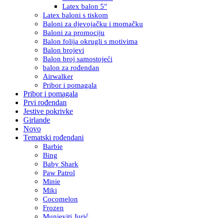
Latex balon 5″
Latex baloni s tiskom
Baloni za djevojačku i momačku
Baloni za promociju
Balon folija okrugli s motivima
Balon brojevi
Balon broj samostojeći
balon za rođendan
Airwalker
Pribor i pomagala
Pribor i pomagala
Prvi rođendan
Jestive pokrivke
Girlande
Novo
Tematski rođendani
Barbie
Bing
Baby Shark
Paw Patrol
Minie
Miki
Cocomelon
Frozen
Munjeviti Jurić