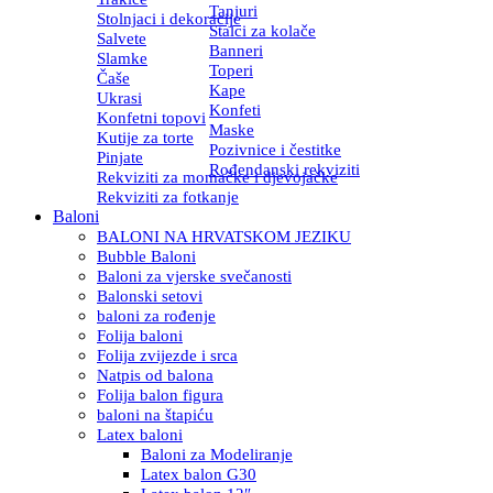
Tanjuri
Stolnjaci i dekoracije
Stalci za kolače
Salvete
Banneri
Slamke
Toperi
Čaše
Kape
Ukrasi
Konfeti
Konfetni topovi
Maske
Kutije za torte
Pozivnice i čestitke
Pinjate
Rođendanski rekviziti
Rekviziti za momačke i djevojačke
Rekviziti za fotkanje
Baloni
BALONI NA HRVATSKOM JEZIKU
Bubble Baloni
Baloni za vjerske svečanosti
Balonski setovi
baloni za rođenje
Folija baloni
Folija zvijezde i srca
Natpis od balona
Folija balon figura
baloni na štapiću
Latex baloni
Baloni za Modeliranje
Latex balon G30