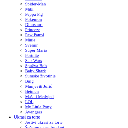
Spider-Man
Miki
Peppa Pig
Pokemon
Dinosauri
Princeze
Paw Patrol
Minie
Svemir
Super Mario
Fortnite
Star Wars
Spužva Bob
Baby Shark
Šumske životinje
Bing
Munjeviti Jurić
Betmen
Maša i Medvjed
LOL
My Little Pony
Avengers
Ukrasi za torte
Jestivi ukrasi za torte
Šečerne mase fondant