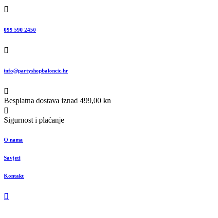
099 590 2450
info@partyshopbaloncic.hr
Besplatna dostava iznad 499,00 kn
Sigurnost i plaćanje
O nama
Savjeti
Kontakt