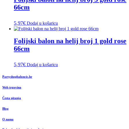
66cm
5,97
€
Dodaj u košaricu
Folijski balon na helij broj 1 gold rose
66cm
5,97
€
Dodaj u košaricu
Partyshopbaloncic.hr
Web trgovina
Česta pitanja
Blog
O nama