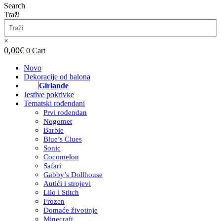
Search
Traži
×
0,00
€
0
Cart
Novo
Dekoracije od balona
Girlande
Jestive pokrivke
Tematski rođendani
Prvi rođendan
Nogomet
Barbie
Blue’s Clues
Sonic
Cocomelon
Safari
Gabby’s Dollhouse
Autići i strojevi
Lilo i Stitch
Frozen
Domaće životinje
Minecraft