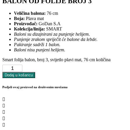
BALON OD FOLIJE BROJ 3
Veličina balona:
76 cm
Boja:
Plava mat
Proizvođač:
GoDan S.A
Kolekcija/linija:
SMART
Baloni su dizajnirani za punjenje helijem.
Punjenje zrakom spriječit će balone da lebde.
Pakiranje sadrži 1 balon.
Baloni nisu punjeni helijem.
Smart folija balon, broj 3, svijetlo plavi mat, 76 cm količina
Dodaj u košaricu
Podjeli ovaj proizvod na društvenim mrežama