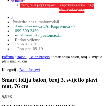
O nama
Upoznaj nas ili posjeti u trgovini. Osim proizvoda nudimo i usluge
dekoriranja interijera i eksterija te najam popratne opreme
O nama
Kontakt
Posjetite nas u maloprodaji
Ante Starčevića 5A, Koprivnica ->
099 590 2450
info@partyshopbaloncic.hr
Radno vrijeme
Sub: 08-13
Pon-pet: 09-19
Početna
/
Baloni
/
Balon brojevi
/ Smart folija balon, broj 3, svijetlo
plavi mat, 76 cm
Kategorija:
Balon brojevi
Smart folija balon, broj 3, svijetlo plavi
mat, 76 cm
5,97
€