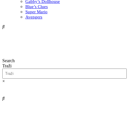
Gabby’s Dollhouse
Blue’s Clues
Super Mario
Avengers
Search
Traži
×
0,00
€
0
Cart