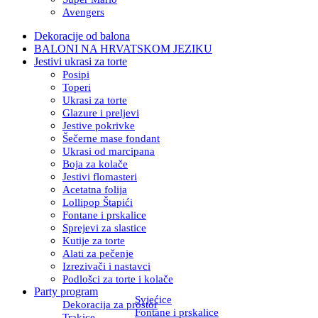
Avengers
Dekoracije od balona
BALONI NA HRVATSKOM JEZIKU
Jestivi ukrasi za torte
Posipi
Toperi
Ukrasi za torte
Glazure i preljevi
Jestive pokrivke
Šečerne mase fondant
Ukrasi od marcipana
Boja za kolače
Jestivi flomasteri
Acetatna folija
Lollipop Štapići
Fontane i prskalice
Sprejevi za slastice
Kutije za torte
Alati za pečenje
Izrezivači i nastavci
Podlošci za torte i kolače
Party program
Svjećice
Dekoracija za prostor
Fontane i prskalice
Trakice