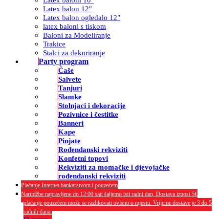
Latex balon 12″
Latex balon ogledalo 12″
latex baloni s tiskom
Baloni za Modeliranje
Trakice
Stalci za dekoriranje
Party program
Čaše
Salvete
Tanjuri
Slamke
Stolnjaci i dekoracije
Pozivnice i čestitke
Banneri
Kape
Pinjate
Rođendanski rekviziti
Konfetni topovi
Rekviziti za momačke i djevojačke
rođendanski rekviziti
Plaćanje Internet bankarstvom i pouzećem
Narudžbe napravljene do 12:00 sati šaljemo isti radni dan, Dostava iznosi 5€
plaćanje pouzećem može se razlikovati ovisno o mjestu. Vrijeme dostave je 3 do 5
radnih dana.