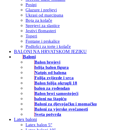
Posipi
Glazure i preljevi
Ukrasi od marcipana
Boja za kolače
Sprejevi za slastice
Jestivi flomasteri
Toperi
Fontane i prskalice
Podlošci za torte i kolače
BALONI NA HRVATSKOM JEZIKU
Baloni
Balon brojevi
folija balon figura
Natpis od balona
Folija zvijezde i srca
Balon folija okrugli 18
balon za rođendan
Balon broj samostojeći
baloni na štapiću
Baloni za djevojačku i momačku
Baloni za vjerske svečanosti
Sveta potvrda
Latex baloni
Latex balon 5″
Latex baloni 10″