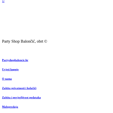
Party Shop Balončić, obrt ©
Partyshopbaloncic.hr
Uvjeti kupnje
O nama
Zaštita privatnosti i kolačići
Zaštita i povjerljivost podataka
Maloprodaja