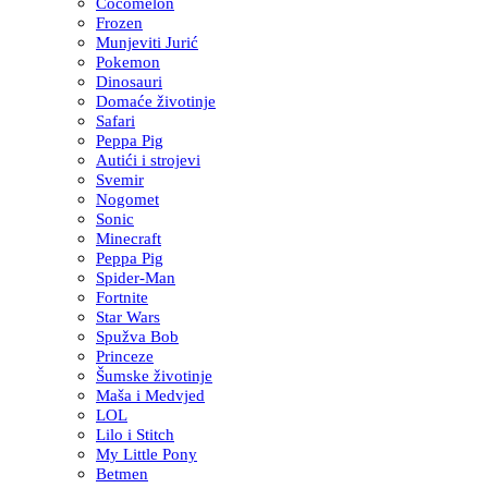
Cocomelon
Frozen
Munjeviti Jurić
Pokemon
Dinosauri
Domaće životinje
Safari
Peppa Pig
Autići i strojevi
Svemir
Nogomet
Sonic
Minecraft
Peppa Pig
Spider-Man
Fortnite
Star Wars
Spužva Bob
Princeze
Šumske životinje
Maša i Medvjed
LOL
Lilo i Stitch
My Little Pony
Betmen