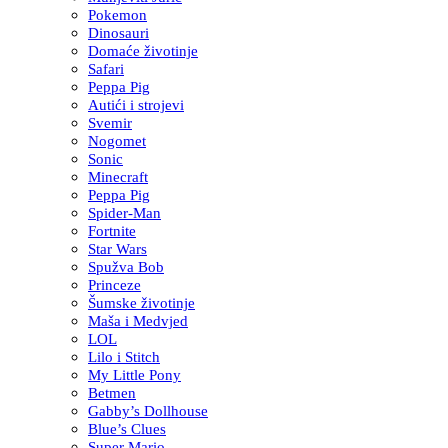
Pokemon
Dinosauri
Domaće životinje
Safari
Peppa Pig
Autići i strojevi
Svemir
Nogomet
Sonic
Minecraft
Peppa Pig
Spider-Man
Fortnite
Star Wars
Spužva Bob
Princeze
Šumske životinje
Maša i Medvjed
LOL
Lilo i Stitch
My Little Pony
Betmen
Gabby’s Dollhouse
Blue’s Clues
Super Mario