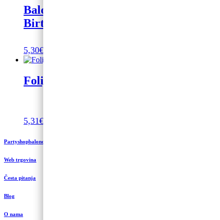
Balon od folije 18″ QL RND Happy
Birthday, ombre, ružičasto zlato
5,30
€
Dodaj u košaricu
Folijski balon konj 112cm
5,31
€
Dodaj u košaricu
Partyshopbaloncic.hr
Web trgovina
Česta pitanja
Blog
O nama