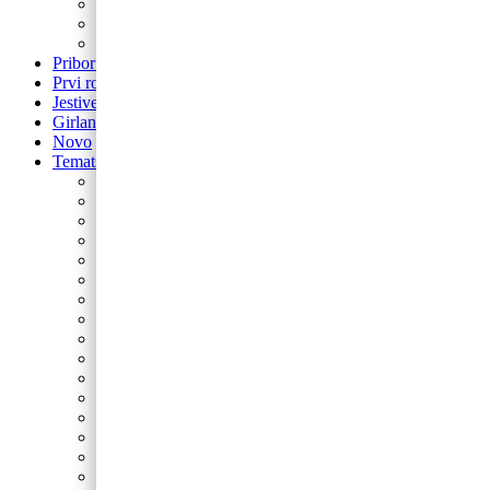
balon za rođendan
Airwalker
Pribor i pomagala
Pribor i pomagala
Prvi rođendan
Jestive pokrivke
Girlande
Novo
Tematski rođendani
Barbie
Bing
Baby Shark
Paw Patrol
Minie
Miki
Cocomelon
Frozen
Munjeviti Jurić
Pokemon
Dinosauri
Domaće životinje
Safari
Peppa Pig
Autići i strojevi
Svemir