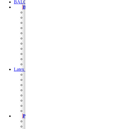
BALONI NA HRVATSKOM JEZIKU
Baloni
Balon brojevi
folija balon figura
Natpis od balona
Folija zvijezde i srca
Balon folija okrugli 18
balon za rođendan
Balon broj samostojeći
baloni na štapiću
Baloni za djevojačku i momačku
Baloni za vjerske svečanosti
Sveta potvrda
Latex baloni
Latex balon 5″
Latex baloni 10″
Latex balon 12″
Latex balon ogledalo 12″
latex baloni s tiskom
Baloni za Modeliranje
Trakice
Stalci za dekoriranje
Party program
Čaše
Salvete