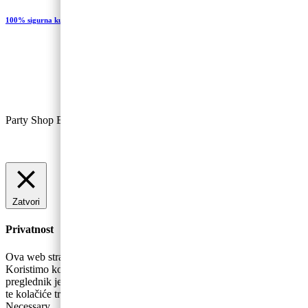
100% sigurna kupovina
Party Shop Baloncic, obrt ©
Zatvori
Privatnost
Ova web stranica koristi kolačiće za poboljšanje vašeg iskustva.
Koristimo kolačiće koji se prema potrebi pohranjuju se na vaš
preglednik jer su bitni za rad osnovnih funkcionalnosti web stranice
te kolačiće trećih strana koji nam pomažu u analizira
...
Necessary