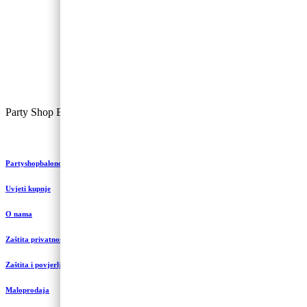
Party Shop Balončić, obrt ©
Partyshopbaloncic.hr
Uvjeti kupnje
O nama
Zaštita privatnosti i kolačići
Zaštita i povjerljivost podataka
Maloprodaja