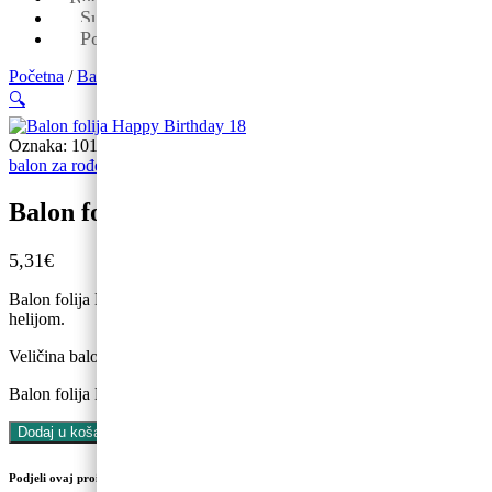
Sub: 08-13
Pon-pet: 09-19
Početna
/
Baloni
/
Balon brojevi
/ Balon folija Happy Birthday 18
🔍
Oznaka:
1011
Kategorije:
Balon brojevi
,
Balon folija okrugli 18
,
balon za rođendan
,
Baloni
Balon folija Happy Birthday 18
5,31
€
Balon folija Happy Birthday 18.Balon se može puniti zrakom ili
helijom.
Veličina balona je 46cm.
Balon folija Happy Birthday 18 količina
Dodaj u košaricu
Podjeli ovaj proizvod na društvenim mrežama