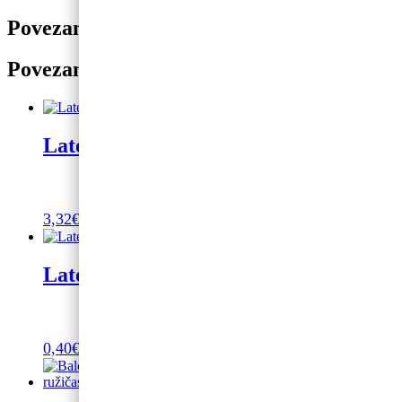
Povezani proizvodi
Povezani proizvodi
Latex balon srebrni 10/1 30cm
3,32
€
Dodaj u košaricu
Latex balon boje bordo 30cm
0,40
€
Dodaj u košaricu