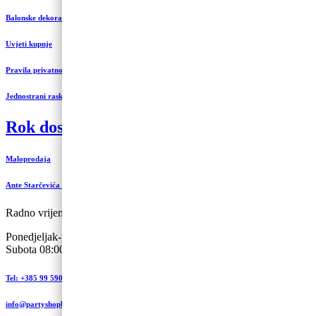
Balonske dekoracije i uređenje
Uvjeti kupnje
Pravila privatnosti
Jednostrani raskid ugovora
Rok dostave 3 do 5 radnih dana
Maloprodaja
Ante Starčevića 5-A, Koprivnica
Radno vrijeme:
Ponedjeljak-petak 09:00 – 19:00
Subota 08:00 – 13:00
Tel: +385 99 590 2450
info@partyshopbaloncic.hr