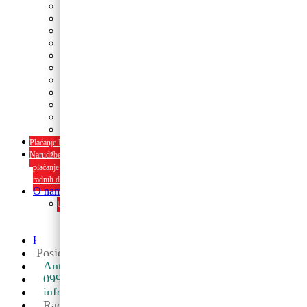
Tanjuri
Slamke
Stolnjaci i dekoracije
Pozivnice i čestitke
Banneri
Kape
Pinjate
Rođendanski rekviziti
Konfetni topovi
Rekviziti za momačke i djevojačke
rođendanski rekviziti
Plaćanje Internet bankarstvom i pouzećem
Narudžbe napravljene do 12:00 sati šaljemo isti radni dan, Dostava iznosi 5€
plaćanje pouzećem može se razlikovati ovisno o mjestu. Vrijeme dostave je 3 do 5
radnih dana.
O nama
Upoznaj nas ili posjeti u trgovini. Osim proizvoda nudimo i usluge
dekoriranja interijera i eksterija te najam popratne opreme
O nama
Kontakt
Posjetite nas u maloprodaji
Ante Starčevića 5A, Koprivnica ->
099 590 2450
info@partyshopbaloncic.hr
Radno vrijeme