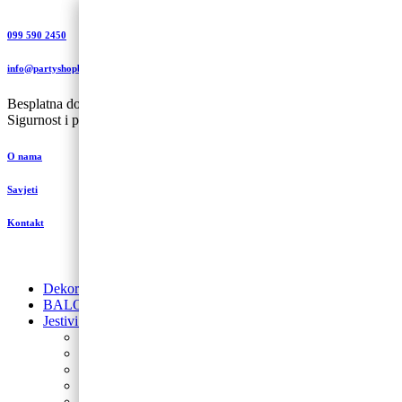
099 590 2450
info@partyshopbaloncic.hr
Besplatna dostava iznad 499,00 kn
Sigurnost i plaćanje
O nama
Savjeti
Kontakt
Dekoracije od balona
BALONI NA HRVATSKOM JEZIKU
Jestivi ukrasi za torte
Posipi
Toperi
Ukrasi za torte
Glazure i preljevi
Jestive pokrivke