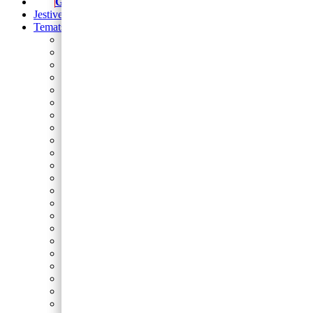
Girlande
Jestive pokrivke
Tematski rođendani
Prvi rođendan
Nogomet
Barbie
Blue’s Clues
Sonic
Cocomelon
Safari
Gabby’s Dollhouse
Autići i strojevi
Lilo i Stitch
Frozen
Domaće životinje
Minecraft
Spider-Man
Miki
Peppa Pig
Pokemon
Dinosauri
Princeze
Paw Patrol
Minie
Svemir