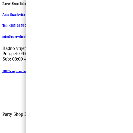
Party Shop Balončić, obrt
Ante Starčevića 5A, Koprivnica
Tel: +385 99 590 2450
info@partyshopbaloncic.hr
Radno vrijeme
Pon-pet: 09:00-19.00
Sub: 08:00 – 13:00
100% sigurna kupovina
Party Shop Balončić, obrt ©