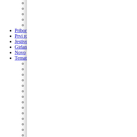
Balon brojevi
Balon broj samostojeći
balon za rođendan
Airwalker
Pribor i pomagala
Pribor i pomagala
Prvi rođendan
Jestive pokrivke
Girlande
Novo
Tematski rođendani
Barbie
Bing
Baby Shark
Paw Patrol
Minie
Miki
Cocomelon
Frozen
Munjeviti Jurić
Pokemon
Dinosauri
Domaće životinje
Safari
Peppa Pig