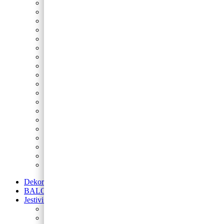
Nogomet
Sonic
Minecraft
Peppa Pig
Spider-Man
Fortnite
Star Wars
Spužva Bob
Princeze
Šumske životinje
Maša i Medvjed
LOL
Lilo i Stitch
My Little Pony
Betmen
Gabby’s Dollhouse
Blue’s Clues
Super Mario
Avengers
Dekoracije od balona
BALONI NA HRVATSKOM JEZIKU
Jestivi ukrasi za torte
Posipi
Toperi