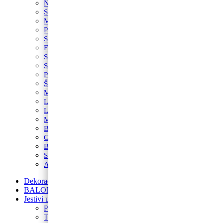
Nogomet
Sonic
Minecraft
Peppa Pig
Spider-Man
Fortnite
Star Wars
Spužva Bob
Princeze
Šumske životinje
Maša i Medvjed
LOL
Lilo i Stitch
My Little Pony
Betmen
Gabby’s Dollhouse
Blue’s Clues
Super Mario
Avengers
Dekoracije od balona
BALONI NA HRVATSKOM JEZIKU
Jestivi ukrasi za torte
Posipi
Toperi