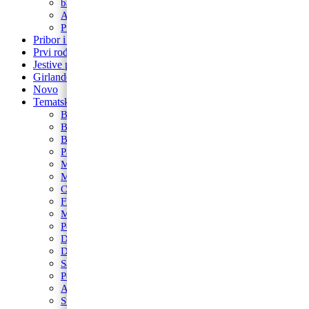
balon za rođendan
Airwalker
Pribor i pomagala
Pribor i pomagala
Prvi rođendan
Jestive pokrivke
Girlande
Novo
Tematski rođendani
Barbie
Bing
Baby Shark
Paw Patrol
Minie
Miki
Cocomelon
Frozen
Munjeviti Jurić
Pokemon
Dinosauri
Domaće životinje
Safari
Peppa Pig
Autići i strojevi
Svemir