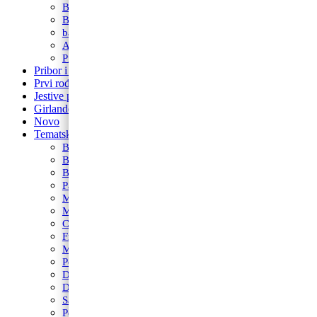
Balon brojevi
Balon broj samostojeći
balon za rođendan
Airwalker
Pribor i pomagala
Pribor i pomagala
Prvi rođendan
Jestive pokrivke
Girlande
Novo
Tematski rođendani
Barbie
Bing
Baby Shark
Paw Patrol
Minie
Miki
Cocomelon
Frozen
Munjeviti Jurić
Pokemon
Dinosauri
Domaće životinje
Safari
Peppa Pig