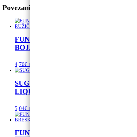
Povezani proizvodi
FUNCAKES PREHRAMBENA
BOJA U GELU RUŽIČASTA 30 G
4,70
€
Dodaj u košaricu
SUGARFLAIR FLOMASTER -
LIQUORICE BLACK-
5,04
€
Dodaj u košaricu
FUNCAKES PASTA