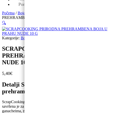
Pon-pet: 09-19
Početna
/
Boja za kolače
/ SCRAPCOOKING PRIRODNA
PREHRAMBENA BOJA U PRAHU NUDE 10 G
🔍
Kategorije:
Boja za kolače
,
Novo
SCRAPCOOKING PRIRODNA
PREHRAMBENA BOJA U PRAHU
NUDE 10 G
5,40
€
Detalji ScrapCooking prirodna
prehrambena boja u prahu Nude 10 g
ScrapCooking prirodna prehrambena boja u prahu Nude 10 g
savršena je za davanje boje kolačima, makaronima, bavaroisima,
ganacheima, meringueima, kolačima, preljevima i još mnogo toga.