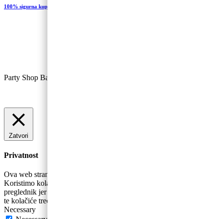
100% sigurna kupovina
Party Shop Baloncic, obrt ©
Zatvori
Privatnost
Ova web stranica koristi kolačiće za poboljšanje vašeg iskustva.
Koristimo kolačiće koji se prema potrebi pohranjuju se na vaš
preglednik jer su bitni za rad osnovnih funkcionalnosti web stranice
te kolačiće trećih strana koji nam pomažu u analizira
...
Necessary