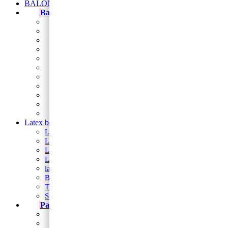
BALONI NA HRVATSKOM JEZIKU
Baloni
Balon brojevi
folija balon figura
Natpis od balona
Folija zvijezde i srca
Balon folija okrugli 18
balon za rođendan
Balon broj samostojeći
baloni na štapiću
Baloni za djevojačku i momačku
Baloni za vjerske svečanosti
Sveta potvrda
Latex baloni
Latex balon 5″
Latex baloni 10″
Latex balon 12″
Latex balon ogledalo 12″
latex baloni s tiskom
Baloni za Modeliranje
Trakice
Stalci za dekoriranje
Party program
Čaše
Salvete