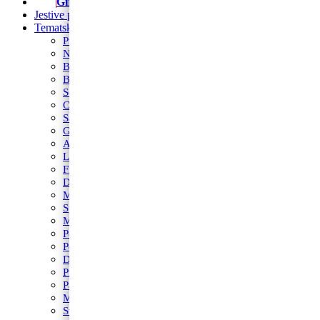
Girlande
Jestive pokrivke
Tematski rođendani
Prvi rođendan
Nogomet
Barbie
Blue’s Clues
Sonic
Cocomelon
Safari
Gabby’s Dollhouse
Autići i strojevi
Lilo i Stitch
Frozen
Domaće životinje
Minecraft
Spider-Man
Miki
Peppa Pig
Pokemon
Dinosauri
Princeze
Paw Patrol
Minie
Svemir