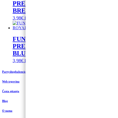
PREHRAMBENA BOJA –
BRESKVA 30G
3,98
€
Dodaj u košaricu
FUNCAKES PASTA
PREHRAMBENA BOJA – ROYAL
BLUE 30G
3,98
€
Dodaj u košaricu
Partyshopbaloncic.hr
Web trgovina
Česta pitanja
Blog
O nama