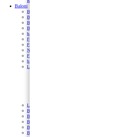
Rekviziti za fotkanje
Baloni
BALONI NA HRVATSKOM JEZIKU
Bubble Baloni
Baloni za vjerske svečanosti
Balonski setovi
baloni za rođenje
Folija baloni
Folija zvijezde i srca
Natpis od balona
Folija balon figura
baloni na štapiću
Latex baloni
Baloni za Modeliranje
Latex balon G30
Latex balon 12″
Latex balon ogledalo 12″
Latex baloni 10″
Latex balon 5″
Latex baloni s tiskom
Baloni za djevojačku i momačku
Baloni za promociju
Balon folija okrugli s motivima
Balon brojevi
Balon broj samostojeći