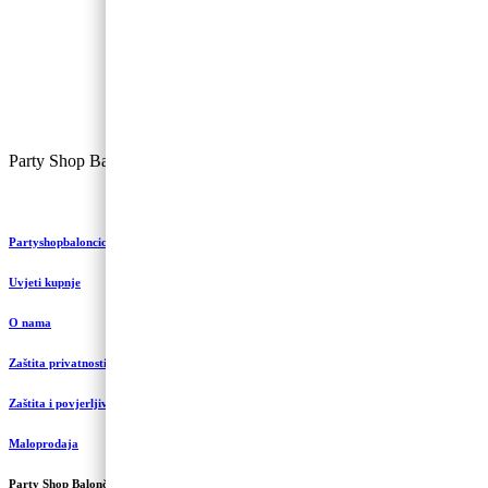
Party Shop Balončić, obrt ©
Partyshopbaloncic.hr
Uvjeti kupnje
O nama
Zaštita privatnosti i kolačići
Zaštita i povjerljivost podataka
Maloprodaja
Party Shop Balončić, obrt