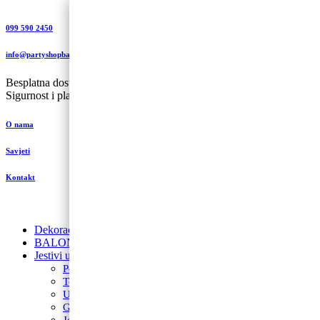
099 590 2450
info@partyshopbaloncic.hr
Besplatna dostava iznad 499,00 kn
Sigurnost i plaćanje
O nama
Savjeti
Kontakt
Dekoracije od balona
BALONI NA HRVATSKOM JEZIKU
Jestivi ukrasi za torte
Posipi
Toperi
Ukrasi za torte
Glazure i preljevi
Jestive pokrivke