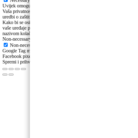
Necessary
Uvijek omogućeno
Vaša privatnost i osobni podaci su nam bitni. Sukladno novoj Općoj
uredbi o zaštiti podataka ažurirali smo naša Pravila privatnosti .
Kako bi se osigurao ispravan rad ovih web-stranica, ponekad na
vaše uređaje pohranjujemo male podatkovne datoteke poznate pod
nazivom kolačići.
Non-necessary
Non-necessary
Google Tag manager Google Analytics Google ecommerce
Facebook pixel
Spremi i prihvati