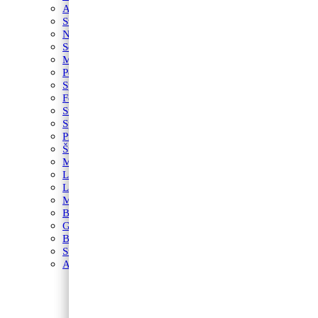
Autići i strojevi
Svemir
Nogomet
Sonic
Minecraft
Peppa Pig
Spider-Man
Fortnite
Star Wars
Spužva Bob
Princeze
Šumske životinje
Maša i Medvjed
LOL
Lilo i Stitch
My Little Pony
Betmen
Gabby’s Dollhouse
Blue’s Clues
Super Mario
Avengers