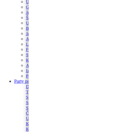
Ukrasi za torte
Glazure i preljevi
Jestive pokrivke
Šečerne mase fondant
Ukrasi od marcipana
Boja za kolače
Jestivi flomasteri
Acetatna folija
Lollipop Štapići
Fontane i prskalice
Sprejevi za slastice
Kutije za torte
Alati za pečenje
Izrezivači i nastavci
Podlošci za torte i kolače
Party program
Svjećice
Dekoracija za prostor
Fontane i prskalice
Trakice
Tanjuri
Stolnjaci i dekoracije
Stalci za kolače
Salvete
Banneri
Slamke
Toperi
Čaše
Kape
Ukrasi
Konfeti
Konfetni topovi
Maske
Kutije za torte