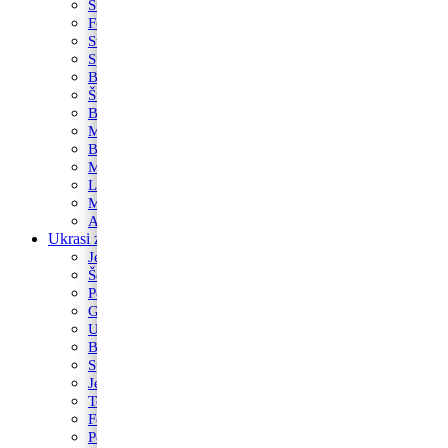
Super Mario
Fortnite
Star Wars
Spužva Bob
Baby Shark
Šumske životinje
Bing
Munjeviti Jurić
Betmen
Maša i Medvjed
LOL
My Little Pony
Avengers
Ukrasi za torte
Jestivi ukrasi za torte
Šečerne mase fondant
Posipi
Glazure i preljevi
Ukrasi od marcipana
Boja za kolače
Sprejevi za slastice
Jestivi flomasteri
Toperi
Fontane i prskalice
Podlošci za torte i kolače