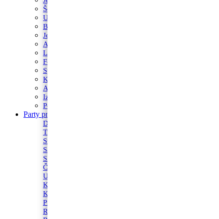
Šečerne mase fondant
Ukrasi od marcipana
Boja za kolače
Jestivi flomasteri
Acetatna folija
Lollipop Štapići
Fontane i prskalice
Sprejevi za slastice
Kutije za torte
Alati za pečenje
Izrezivači i nastavci
Podlošci za torte i kolače
Party program
Svjećice
Dekoracija za prostor
Fontane i prskalice
Trakice
Tanjuri
Stolnjaci i dekoracije
Stalci za kolače
Salvete
Banneri
Slamke
Toperi
Čaše
Kape
Ukrasi
Konfeti
Konfetni topovi
Maske
Kutije za torte
Pozivnice i čestitke
Pinjate
Rođendanski rekviziti
Rekviziti za momačke i djevojačke