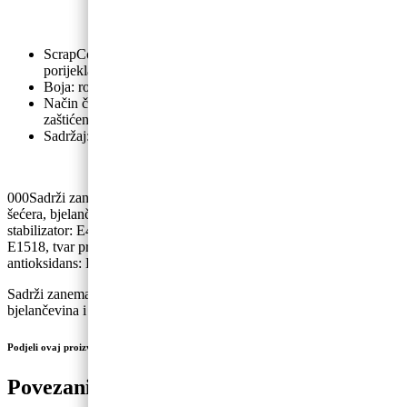
ScrapCooking prehrambene boje u prahu su prirodnog
porijekla.
Boja: roza.
Način čuvanja: nakon otvaranja čuvati na suhom mjestu
zaštićenom od svjetlosti.
Sadržaj: 10 grama.
000Sadrži zanemarive količine energije, masti, ugljikohidrata,
šećera, bjelančevina i soli.Sastojci: maltodekstrin, boja: E150a,
stabilizator: E414, ekstrakt mrkve, tvar za povećanje volumena:
E1518, tvar protiv zgrudnjavanja: E530, E330, boja: E120,
antioksidans: E306, E300.
Sadrži zanemarive količine energije, masti, ugljikohidrata, šećera,
bjelančevina i soli.
Podjeli ovaj proizvod na društvenim mrežama
Povezani proizvodi