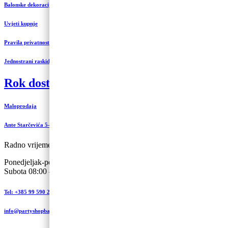
Balonske dekoracije i uređenje
Uvjeti kupnje
Pravila privatnosti
Jednostrani raskid ugovora
Rok dostave 3 do 5 radnih dana
Maloprodaja
Ante Starčevića 5-A, Koprivnica
Radno vrijeme:
Ponedjeljak-petak 09:00 – 19:00
Subota 08:00 – 13:00
Tel: +385 99 590 2450
info@partyshopbaloncic.hr