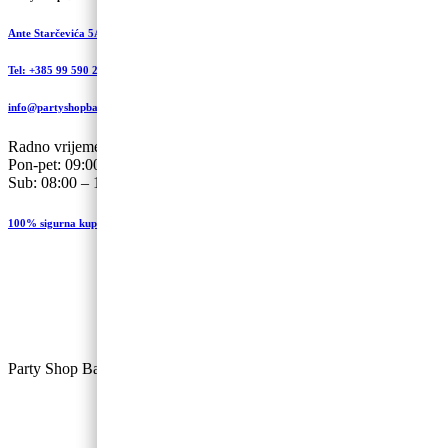
Ante Starčevića 5A, Koprivnica
Tel: +385 99 590 2450
info@partyshopbaloncic.hr
Radno vrijeme
Pon-pet: 09:00-19.00
Sub: 08:00 – 13:00
100% sigurna kupovina
Party Shop Balončić, obrt ©