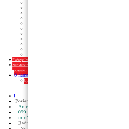
Tanjuri
Slamke
Stolnjaci i dekoracije
Pozivnice i čestitke
Banneri
Kape
Pinjate
Rođendanski rekviziti
Konfetni topovi
Rekviziti za momačke i djevojačke
rođendanski rekviziti
Plaćanje Internet bankarstvom i pouzećem
Narudžbe napravljene do 12:00 sati šaljemo isti radni dan, Dostava iznosi 5€ plaćanje
pouzećem može se razlikovati ovisno o mjestu. Vrijeme dostave je 3 do 5 radnih dan
O nama
Upoznaj nas ili posjeti u trgovini. Osim proizvoda nudimo i usluge dekoriran
interijera i eksterija te najam popratne opreme
O nama
Kontakt
Posjetite nas u maloprodaji
Ante Starčevića 5A, Koprivnica ->
099 590 2450
info@partyshopbaloncic.hr
Radno vrijeme
Sub: 08-13