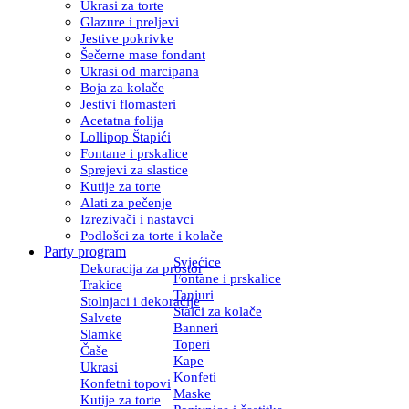
Ukrasi za torte
Glazure i preljevi
Jestive pokrivke
Šečerne mase fondant
Ukrasi od marcipana
Boja za kolače
Jestivi flomasteri
Acetatna folija
Lollipop Štapići
Fontane i prskalice
Sprejevi za slastice
Kutije za torte
Alati za pečenje
Izrezivači i nastavci
Podlošci za torte i kolače
Party program
Svjećice
Dekoracija za prostor
Fontane i prskalice
Trakice
Tanjuri
Stolnjaci i dekoracije
Stalci za kolače
Salvete
Banneri
Slamke
Toperi
Čaše
Kape
Ukrasi
Konfeti
Konfetni topovi
Maske
Kutije za torte