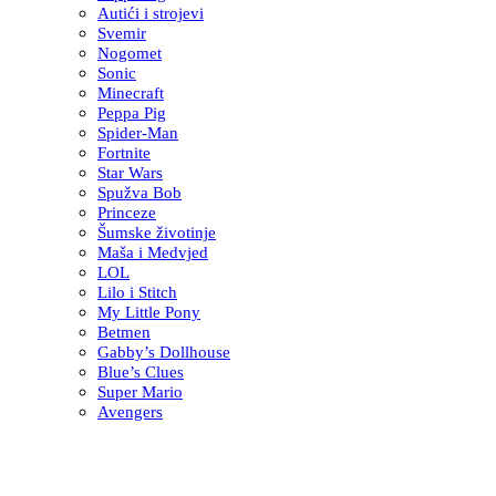
Autići i strojevi
Svemir
Nogomet
Sonic
Minecraft
Peppa Pig
Spider-Man
Fortnite
Star Wars
Spužva Bob
Princeze
Šumske životinje
Maša i Medvjed
LOL
Lilo i Stitch
My Little Pony
Betmen
Gabby’s Dollhouse
Blue’s Clues
Super Mario
Avengers