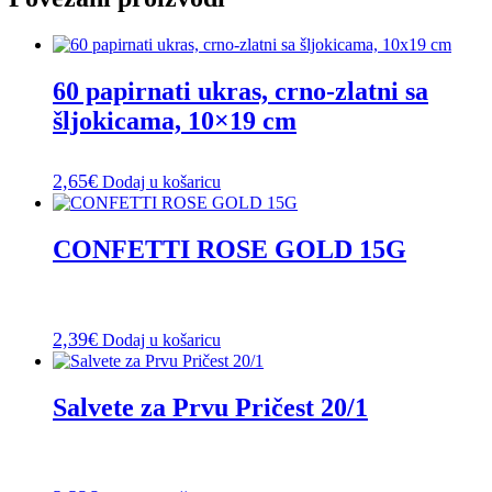
60 papirnati ukras, crno-zlatni sa
šljokicama, 10×19 cm
2,65
€
Dodaj u košaricu
CONFETTI ROSE GOLD 15G
2,39
€
Dodaj u košaricu
Salvete za Prvu Pričest 20/1