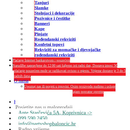
Tanjuri
Slamke
Stolnjaci i dekoracije
Pozivnice i čestitke
Banneri
Kape
Pinjate
Rođendanski rekviziti
Konfetni topovi
Rekviziti za momačke i djevojačke
rođendanski rekviziti
Plaćanje Internet bankarstvom i pouzećem
Narudžbe napravljene do 12:00 sati šaljemo isti radni dan, Dostava iznosi 5€
plaćanje pouzećem može se razlikovati ovisno o mjestu. Vrijeme dostave je 3 do 5
radnih dana.
O nama
Upoznaj nas ili posjeti u trgovini. Osim proizvoda nudimo i usluge
dekoriranja interijera i eksterija te najam popratne opreme
O nama
Kontakt
Posjetite nas u maloprodaji
Ante Starčevića 5A, Koprivnica ->
099 590 2450
info@partyshopbaloncic.hr
Radno vrijeme