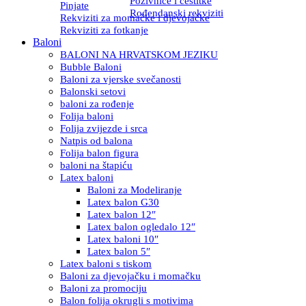
Pozivnice i čestitke
Pinjate
Rođendanski rekviziti
Rekviziti za momačke i djevojačke
Rekviziti za fotkanje
Baloni
BALONI NA HRVATSKOM JEZIKU
Bubble Baloni
Baloni za vjerske svečanosti
Balonski setovi
baloni za rođenje
Folija baloni
Folija zvijezde i srca
Natpis od balona
Folija balon figura
baloni na štapiću
Latex baloni
Baloni za Modeliranje
Latex balon G30
Latex balon 12″
Latex balon ogledalo 12″
Latex baloni 10″
Latex balon 5″
Latex baloni s tiskom
Baloni za djevojačku i momačku
Baloni za promociju
Balon folija okrugli s motivima