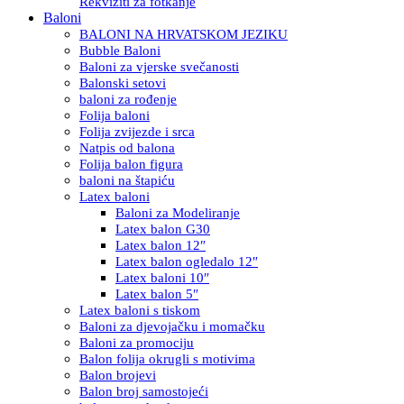
Rekviziti za fotkanje
Baloni
BALONI NA HRVATSKOM JEZIKU
Bubble Baloni
Baloni za vjerske svečanosti
Balonski setovi
baloni za rođenje
Folija baloni
Folija zvijezde i srca
Natpis od balona
Folija balon figura
baloni na štapiću
Latex baloni
Baloni za Modeliranje
Latex balon G30
Latex balon 12″
Latex balon ogledalo 12″
Latex baloni 10″
Latex balon 5″
Latex baloni s tiskom
Baloni za djevojačku i momačku
Baloni za promociju
Balon folija okrugli s motivima
Balon brojevi
Balon broj samostojeći