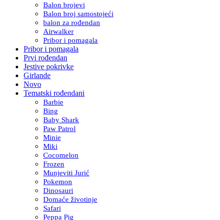
Balon brojevi
Balon broj samostojeći
balon za rođendan
Airwalker
Pribor i pomagala
Pribor i pomagala
Prvi rođendan
Jestive pokrivke
Girlande
Novo
Tematski rođendani
Barbie
Bing
Baby Shark
Paw Patrol
Minie
Miki
Cocomelon
Frozen
Munjeviti Jurić
Pokemon
Dinosauri
Domaće životinje
Safari
Peppa Pig