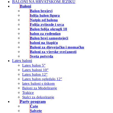
BALONI NA HRVATSKOM JEZIKU
Baloni
Balon brojevi
folija balon figura
Natpis od balona
Folija zvijezde i srca
Balon folija okrugli 18
balon za rođendan
Balon broj samostojeći
baloni na štapiću
Baloni za djevojačku i momačku
Baloni za vjerske svečanosti
Sveta potvrda
Latex baloni
Latex balon 5″
Latex baloni 10″
Latex balon 12″
Latex balon ogledalo 12″
latex baloni s tiskom
Baloni za Modeliranje
Trakice
Stalci za dekoriranje
Party program
Čaše
Salvete