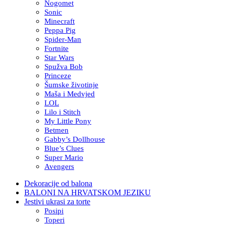
Nogomet
Sonic
Minecraft
Peppa Pig
Spider-Man
Fortnite
Star Wars
Spužva Bob
Princeze
Šumske životinje
Maša i Medvjed
LOL
Lilo i Stitch
My Little Pony
Betmen
Gabby’s Dollhouse
Blue’s Clues
Super Mario
Avengers
Dekoracije od balona
BALONI NA HRVATSKOM JEZIKU
Jestivi ukrasi za torte
Posipi
Toperi