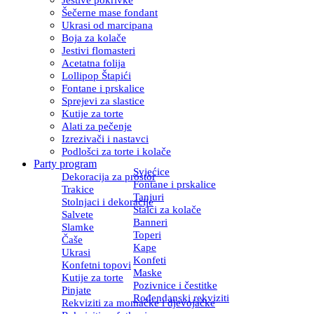
Šečerne mase fondant
Ukrasi od marcipana
Boja za kolače
Jestivi flomasteri
Acetatna folija
Lollipop Štapići
Fontane i prskalice
Sprejevi za slastice
Kutije za torte
Alati za pečenje
Izrezivači i nastavci
Podlošci za torte i kolače
Party program
Svjećice
Dekoracija za prostor
Fontane i prskalice
Trakice
Tanjuri
Stolnjaci i dekoracije
Stalci za kolače
Salvete
Banneri
Slamke
Toperi
Čaše
Kape
Ukrasi
Konfeti
Konfetni topovi
Maske
Kutije za torte
Pozivnice i čestitke
Pinjate
Rođendanski rekviziti
Rekviziti za momačke i djevojačke