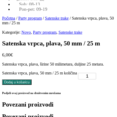
Sub: 08-13
Pon-pet: 09-19
Početna
/
Party program
/
Satenske trake
/ Satenska vrpca, plava, 50
mm / 25 m
Kategorije:
Novo
,
Party program
,
Satenske trake
Satenska vrpca, plava, 50 mm / 25 m
6,00
€
Satenska vrpca, plava, širine 50 milimetara, duljine 25 metara.
Satenska vrpca, plava, 50 mm / 25 m količina
Dodaj u košaricu
Podjeli ovaj proizvod na društvenim mrežama
Povezani proizvodi
Povezani proizvodi