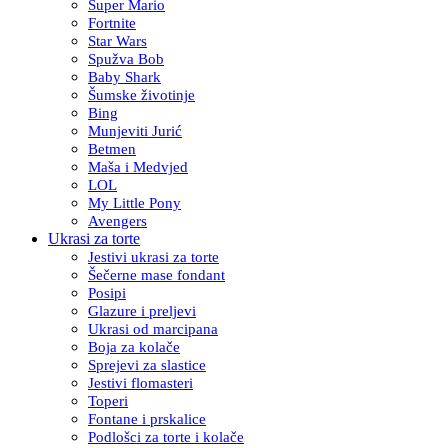
Super Mario
Fortnite
Star Wars
Spužva Bob
Baby Shark
Šumske životinje
Bing
Munjeviti Jurić
Betmen
Maša i Medvjed
LOL
My Little Pony
Avengers
Ukrasi za torte
Jestivi ukrasi za torte
Šečerne mase fondant
Posipi
Glazure i preljevi
Ukrasi od marcipana
Boja za kolače
Sprejevi za slastice
Jestivi flomasteri
Toperi
Fontane i prskalice
Podlošci za torte i kolače