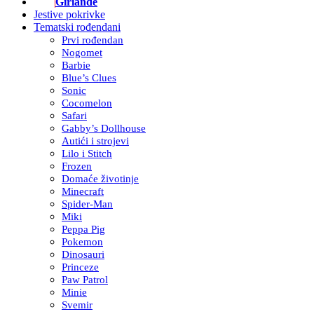
Girlande
Jestive pokrivke
Tematski rođendani
Prvi rođendan
Nogomet
Barbie
Blue’s Clues
Sonic
Cocomelon
Safari
Gabby’s Dollhouse
Autići i strojevi
Lilo i Stitch
Frozen
Domaće životinje
Minecraft
Spider-Man
Miki
Peppa Pig
Pokemon
Dinosauri
Princeze
Paw Patrol
Minie
Svemir