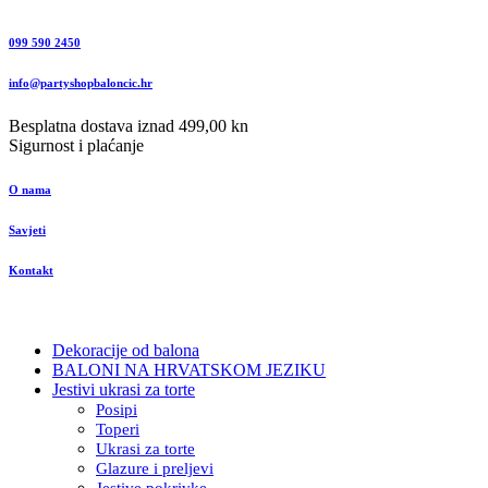
099 590 2450
info@partyshopbaloncic.hr
Besplatna dostava iznad 499,00 kn
Sigurnost i plaćanje
O nama
Savjeti
Kontakt
Dekoracije od balona
BALONI NA HRVATSKOM JEZIKU
Jestivi ukrasi za torte
Posipi
Toperi
Ukrasi za torte
Glazure i preljevi
Jestive pokrivke