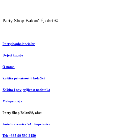
Party Shop Balončić, obrt ©
Partyshopbaloncic.hr
Uvjeti kupnje
O nama
Zaštita privatnosti i kolačići
Zaštita i povjerljivost podataka
Maloprodaja
Party Shop Balončić, obrt
Ante Starčevića 5A, Koprivnica
Tel: +385 99 590 2450