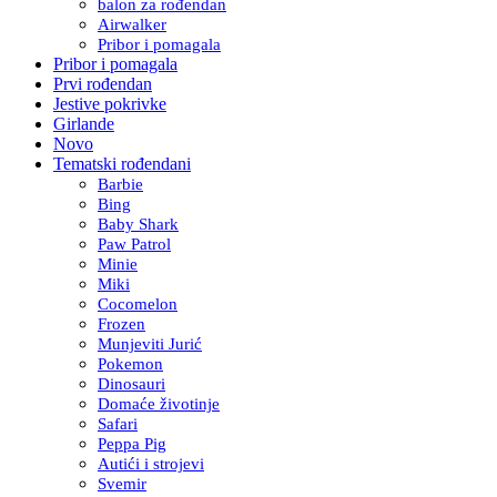
balon za rođendan
Airwalker
Pribor i pomagala
Pribor i pomagala
Prvi rođendan
Jestive pokrivke
Girlande
Novo
Tematski rođendani
Barbie
Bing
Baby Shark
Paw Patrol
Minie
Miki
Cocomelon
Frozen
Munjeviti Jurić
Pokemon
Dinosauri
Domaće životinje
Safari
Peppa Pig
Autići i strojevi
Svemir