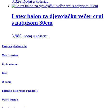
3,32
€
Dodaj u košaricu
Latex balon za djevojačku večer crni
s natpisom 30cm
3,98
€
Dodaj u košaricu
Partyshopbaloncic.hr
Web trgovina
Česta pitanja
Blog
O nama
Balonske dekoracije i uređenje
Uvjeti kupnje