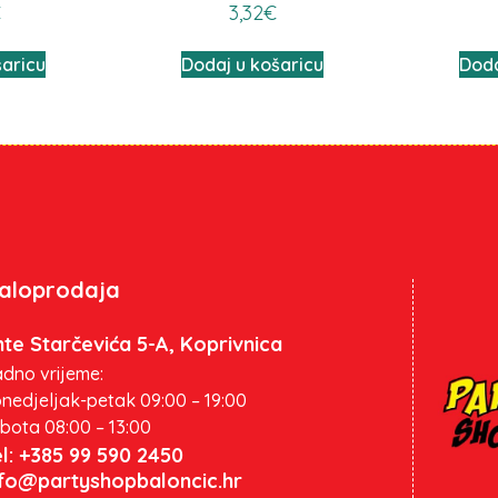
€
3,32
€
šaricu
Dodaj u košaricu
Doda
aloprodaja
te Starčevića 5-A, Koprivnica
dno vrijeme:
nedjeljak-petak 09:00 – 19:00
bota 08:00 – 13:00
l: +385 99 590 2450
nfo@partyshopbaloncic.hr