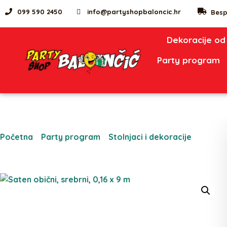
099 590 2450
info@partyshopbaloncic.hr
Besp
Dekoracije od
Party program
Početna
/
Party program
/
Stolnjaci i dekoracije
/ Saten
obični, srebrni, 0,16 x 9 m