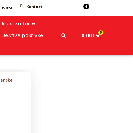
Kontakt
 nama
 ukrasi za torte
0
0,00
€
Jestive pokrivke
tenske