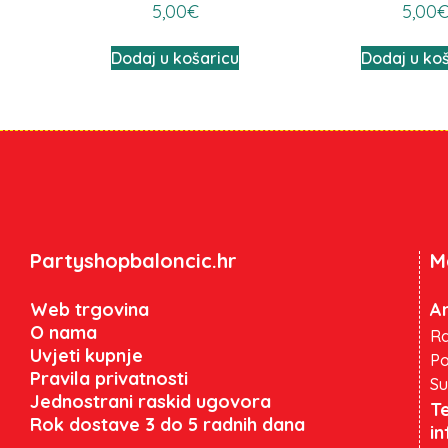
5,00
€
5,00
Dodaj u košaricu
Dodaj u ko
Partyshopbaloncic.hr
M
Web trgovina
An
O nama
Ra
Uvjeti kupnje
Po
Pravila privatnosti
Su
Jednostrani raskid ugovora
Te
Rok dostave 3 do 5 radnih dana
i