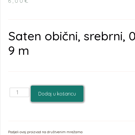
6,00
€
Saten obični, srebrni, 0
9 m
Dodaj u košaricu
Podjeli ovaj proizvod na društvenim mrežama