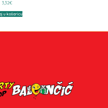
3,32
€
j u košaricu