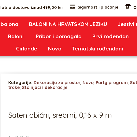
Sigurnost i plaćanje
latna dostava iznad 499,00 kn
O
 balona
BALONI NA HRVATSKOM JEZIKU
Jestivi
Baloni
Pribor i pomagala
Prvi rođendan
Girlande
Novo
Tematski rođendani
Kategorije:
Dekoracija za prostor
,
Novo
,
Party program
,
Sa
trake
,
Stolnjaci i dekoracije
Saten obični, srebrni, 0,16 x 9 m