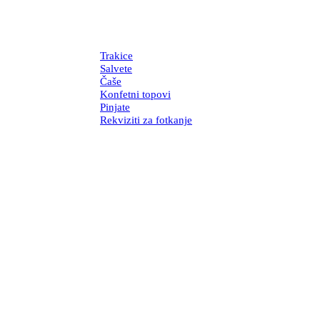
Trakice
Salvete
Čaše
Konfetni topovi
Pinjate
Rekviziti za fotkanje