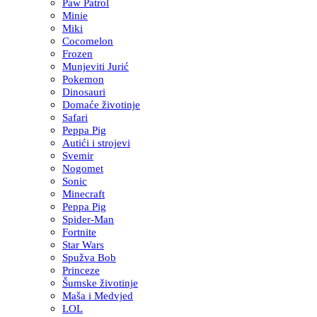
Paw Patrol
Minie
Miki
Cocomelon
Frozen
Munjeviti Jurić
Pokemon
Dinosauri
Domaće životinje
Safari
Peppa Pig
Autići i strojevi
Svemir
Nogomet
Sonic
Minecraft
Peppa Pig
Spider-Man
Fortnite
Star Wars
Spužva Bob
Princeze
Šumske životinje
Maša i Medvjed
LOL