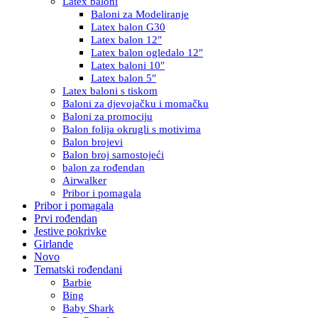
Latex baloni
Baloni za Modeliranje
Latex balon G30
Latex balon 12″
Latex balon ogledalo 12″
Latex baloni 10″
Latex balon 5″
Latex baloni s tiskom
Baloni za djevojačku i momačku
Baloni za promociju
Balon folija okrugli s motivima
Balon brojevi
Balon broj samostojeći
balon za rođendan
Airwalker
Pribor i pomagala
Pribor i pomagala
Prvi rođendan
Jestive pokrivke
Girlande
Novo
Tematski rođendani
Barbie
Bing
Baby Shark