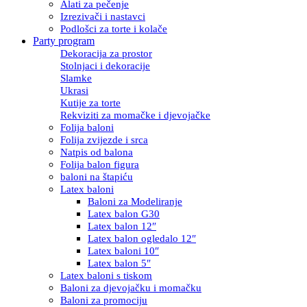
Alati za pečenje
Izrezivači i nastavci
Podlošci za torte i kolače
Party program
Dekoracija za prostor
Stolnjaci i dekoracije
Slamke
Ukrasi
Kutije za torte
Rekviziti za momačke i djevojačke
Folija baloni
Folija zvijezde i srca
Natpis od balona
Folija balon figura
baloni na štapiću
Latex baloni
Baloni za Modeliranje
Latex balon G30
Latex balon 12″
Latex balon ogledalo 12″
Latex baloni 10″
Latex balon 5″
Latex baloni s tiskom
Baloni za djevojačku i momačku
Baloni za promociju