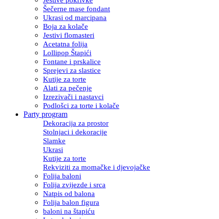
Šečerne mase fondant
Ukrasi od marcipana
Boja za kolače
Jestivi flomasteri
Acetatna folija
Lollipop Štapići
Fontane i prskalice
Sprejevi za slastice
Kutije za torte
Alati za pečenje
Izrezivači i nastavci
Podlošci za torte i kolače
Party program
Dekoracija za prostor
Stolnjaci i dekoracije
Slamke
Ukrasi
Kutije za torte
Rekviziti za momačke i djevojačke
Folija baloni
Folija zvijezde i srca
Natpis od balona
Folija balon figura
baloni na štapiću