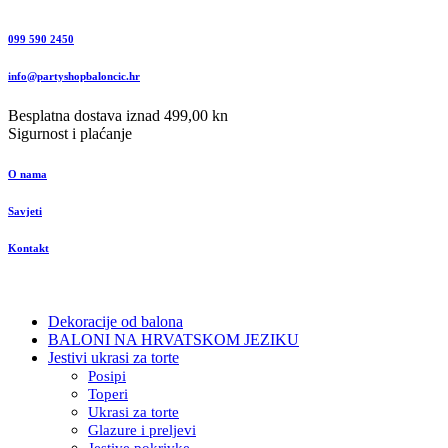
099 590 2450
info@partyshopbaloncic.hr
Besplatna dostava iznad 499,00 kn
Sigurnost i plaćanje
O nama
Savjeti
Kontakt
Dekoracije od balona
BALONI NA HRVATSKOM JEZIKU
Jestivi ukrasi za torte
Posipi
Toperi
Ukrasi za torte
Glazure i preljevi
Jestive pokrivke