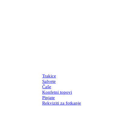
Trakice
Salvete
Čaše
Konfetni topovi
Pinjate
Rekviziti za fotkanje