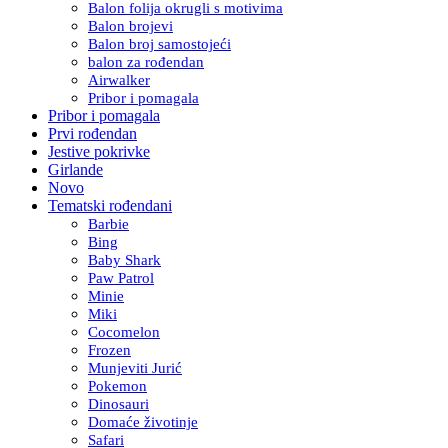
Balon folija okrugli s motivima
Balon brojevi
Balon broj samostojeći
balon za rođendan
Airwalker
Pribor i pomagala
Pribor i pomagala
Prvi rođendan
Jestive pokrivke
Girlande
Novo
Tematski rođendani
Barbie
Bing
Baby Shark
Paw Patrol
Minie
Miki
Cocomelon
Frozen
Munjeviti Jurić
Pokemon
Dinosauri
Domaće životinje
Safari