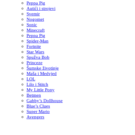
Peppa Pig
Autići i strojevi
Svemir
Nogomet
Sonic
Minecraft
Peppa Pig
Spider-Man
Fortnite
Star Wars
Spužva Bob
Princeze
Šumske životinje
Maša i Medvjed
LOL
Lilo i Stitch
My Little Pony
Betmen
Gabby’s Dollhouse
Blue’s Clues
Super Mario
Avengers