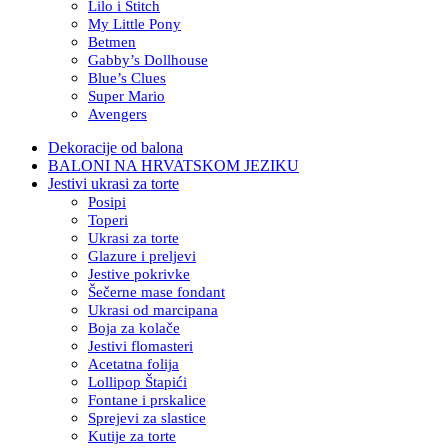
Lilo i Stitch
My Little Pony
Betmen
Gabby’s Dollhouse
Blue’s Clues
Super Mario
Avengers
Dekoracije od balona
BALONI NA HRVATSKOM JEZIKU
Jestivi ukrasi za torte
Posipi
Toperi
Ukrasi za torte
Glazure i preljevi
Jestive pokrivke
Šečerne mase fondant
Ukrasi od marcipana
Boja za kolače
Jestivi flomasteri
Acetatna folija
Lollipop Štapići
Fontane i prskalice
Sprejevi za slastice
Kutije za torte