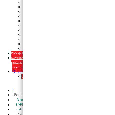
Tanjuri
Slamke
Stolnjaci i dekoracije
Pozivnice i čestitke
Banneri
Kape
Pinjate
Rođendanski rekviziti
Konfetni topovi
Rekviziti za momačke i djevojačke
rođendanski rekviziti
Plaćanje Internet bankarstvom i pouzećem
Narudžbe napravljene do 12:00 sati šaljemo isti radni dan, Dostava iznosi 5€
plaćanje pouzećem može se razlikovati ovisno o mjestu. Vrijeme dostave je 3 do 5
radnih dana.
O nama
Upoznaj nas ili posjeti u trgovini. Osim proizvoda nudimo i usluge
dekoriranja interijera i eksterija te najam popratne opreme
O nama
Kontakt
Posjetite nas u maloprodaji
Ante Starčevića 5A, Koprivnica ->
099 590 2450
info@partyshopbaloncic.hr
Radno vrijeme