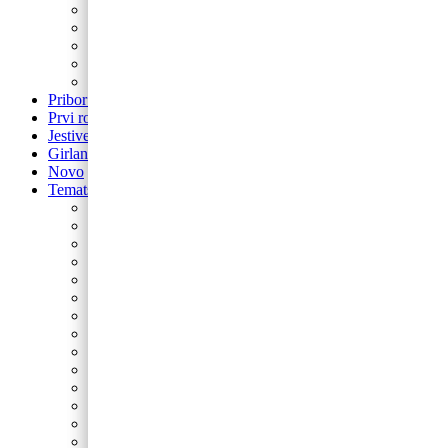
Balon brojevi
Balon broj samostojeći
balon za rođendan
Airwalker
Pribor i pomagala
Pribor i pomagala
Prvi rođendan
Jestive pokrivke
Girlande
Novo
Tematski rođendani
Barbie
Bing
Baby Shark
Paw Patrol
Minie
Miki
Cocomelon
Frozen
Munjeviti Jurić
Pokemon
Dinosauri
Domaće životinje
Safari
Peppa Pig