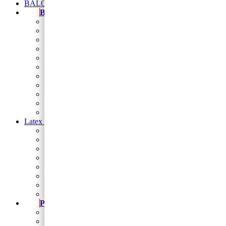
BALONI NA HRVATSKOM JEZIKU
Baloni
Balon brojevi
folija balon figura
Natpis od balona
Folija zvijezde i srca
Balon folija okrugli 18
balon za rođendan
Balon broj samostojeći
baloni na štapiću
Baloni za djevojačku i momačku
Baloni za vjerske svečanosti
Sveta potvrda
Latex baloni
Latex balon 5″
Latex baloni 10″
Latex balon 12″
Latex balon ogledalo 12″
latex baloni s tiskom
Baloni za Modeliranje
Trakice
Stalci za dekoriranje
Party program
Čaše
Salvete