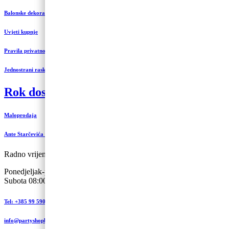
Balonske dekoracije i uređenje
Uvjeti kupnje
Pravila privatnosti
Jednostrani raskid ugovora
Rok dostave 3 do 5 radnih dana
Maloprodaja
Ante Starčevića 5-A, Koprivnica
Radno vrijeme:
Ponedjeljak-petak 09:00 – 19:00
Subota 08:00 – 13:00
Tel: +385 99 590 2450
info@partyshopbaloncic.hr