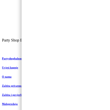
Party Shop Balončić, obrt ©
Partyshopbaloncic.hr
Uvjeti kupnje
O nama
Zaštita privatnosti i kolačići
Zaštita i povjerljivost podataka
Maloprodaja