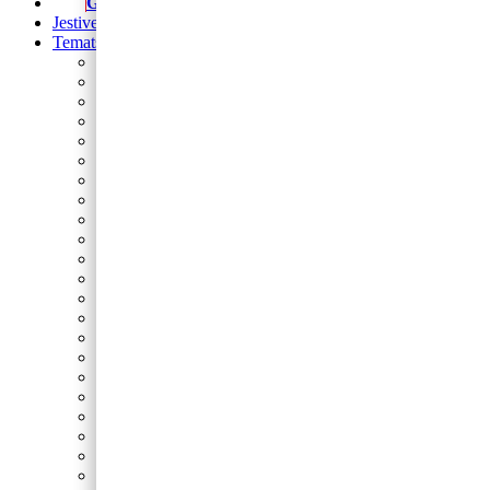
Girlande
Jestive pokrivke
Tematski rođendani
Prvi rođendan
Nogomet
Barbie
Blue’s Clues
Sonic
Cocomelon
Safari
Gabby’s Dollhouse
Autići i strojevi
Lilo i Stitch
Frozen
Domaće životinje
Minecraft
Spider-Man
Miki
Peppa Pig
Pokemon
Dinosauri
Princeze
Paw Patrol
Minie
Svemir