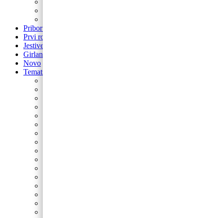
balon za rođendan
Airwalker
Pribor i pomagala
Pribor i pomagala
Prvi rođendan
Jestive pokrivke
Girlande
Novo
Tematski rođendani
Barbie
Bing
Baby Shark
Paw Patrol
Minie
Miki
Cocomelon
Frozen
Munjeviti Jurić
Pokemon
Dinosauri
Domaće životinje
Safari
Peppa Pig
Autići i strojevi
Svemir