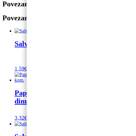
Povezani proizvodi
Povezani proizvodi
Salvete Painter Soft Touch bež 20/1
1,59
€
Dodaj u košaricu
Papirnate salvete “Baloni – 30”,
dimenzija 33 x 33 cm, 20 kom.
3,32
€
Dodaj u košaricu