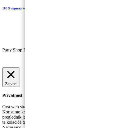
100% sigurna kupovina
Party Shop Baloncic, obrt ©
Zatvori
Privatnost
Ova web stranica koristi kolačiće za poboljšanje vašeg iskustva.
Koristimo kolačiće koji se prema potrebi pohranjuju se na vaš
preglednik jer su bitni za rad osnovnih funkcionalnosti web stranice
te kolačiće trećih strana koji nam pomažu u analizira
...
Necessary