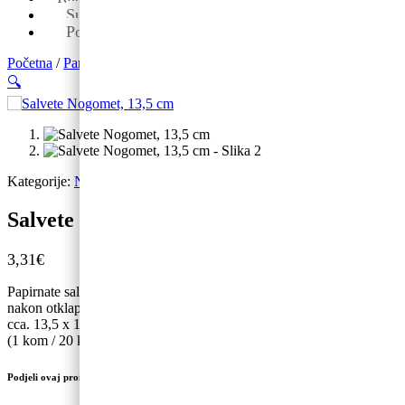
Sub: 08-13
Pon-pet: 09-19
Početna
/
Party program
/
Salvete
/ Salvete Nogomet, 13,5 cm
🔍
Kategorije:
Nogomet
,
Novo
,
Salvete
,
Tematski rođendani
Salvete Nogomet, 13,5 cm
3,31
€
Papirnate salvete Nogomet u bijeloj boji s crnim printom, veličina
nakon otklapanja cca. 27 x 27 cm, veličina nakon presavijanja
cca. 13,5 x 13,5 cm.
(1 kom / 20 kom.)
Podjeli ovaj proizvod na društvenim mrežama