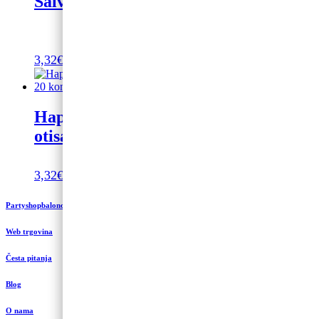
Salvete za Prvu Pričest 20/1
3,32
€
Dodaj u košaricu
Happy 30 Birthday salvete, bijela,
otisak ružičastog zlata, 20 kom.
3,32
€
Dodaj u košaricu
Partyshopbaloncic.hr
Web trgovina
Česta pitanja
Blog
O nama