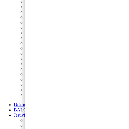
Nogomet
Sonic
Minecraft
Peppa Pig
Spider-Man
Fortnite
Star Wars
Spužva Bob
Princeze
Šumske životinje
Maša i Medvjed
LOL
Lilo i Stitch
My Little Pony
Betmen
Gabby’s Dollhouse
Blue’s Clues
Super Mario
Avengers
Dekoracije od balona
BALONI NA HRVATSKOM JEZIKU
Jestivi ukrasi za torte
Posipi
Toperi