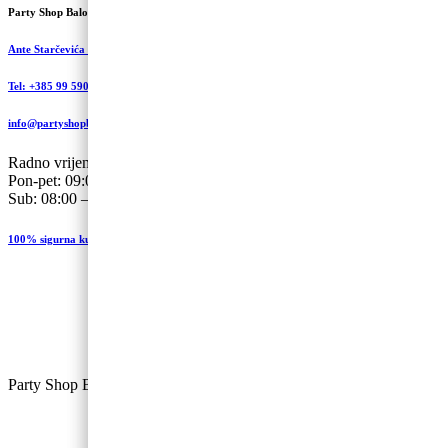
Party Shop Balončić, obrt
Ante Starčevića 5A, Koprivnica
Tel: +385 99 590 2450
info@partyshopbaloncic.hr
Radno vrijeme
Pon-pet: 09:00-19.00
Sub: 08:00 – 13:00
100% sigurna kupovina
Party Shop Balončić, obrt ©