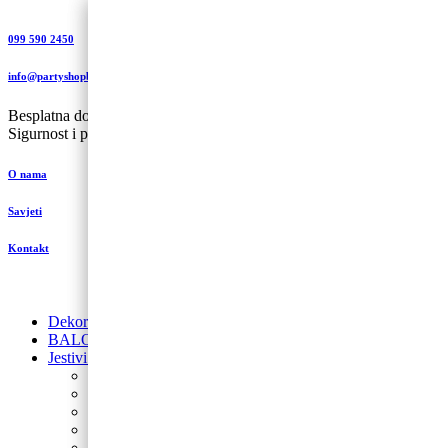
099 590 2450
info@partyshopbaloncic.hr
Besplatna dostava iznad 499,00 kn
Sigurnost i plaćanje
O nama
Savjeti
Kontakt
Dekoracije od balona
BALONI NA HRVATSKOM JEZIKU
Jestivi ukrasi za torte
Posipi
Toperi
Ukrasi za torte
Glazure i preljevi
Jestive pokrivke