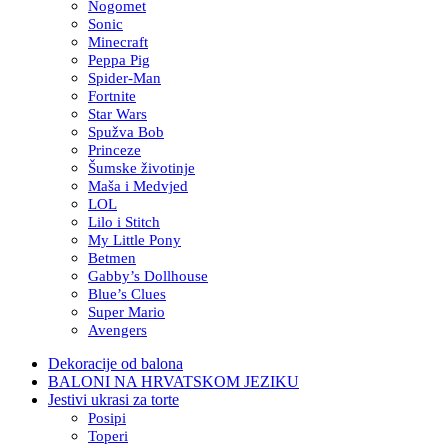
Nogomet
Sonic
Minecraft
Peppa Pig
Spider-Man
Fortnite
Star Wars
Spužva Bob
Princeze
Šumske životinje
Maša i Medvjed
LOL
Lilo i Stitch
My Little Pony
Betmen
Gabby’s Dollhouse
Blue’s Clues
Super Mario
Avengers
Dekoracije od balona
BALONI NA HRVATSKOM JEZIKU
Jestivi ukrasi za torte
Posipi
Toperi