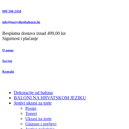
099 590 2450
info@partyshopbaloncic.hr
Besplatna dostava iznad 499,00 kn
Sigurnost i plaćanje
O nama
Savjeti
Kontakt
Dekoracije od balona
BALONI NA HRVATSKOM JEZIKU
Jestivi ukrasi za torte
Posipi
Toperi
Ukrasi za torte
Glazure i preljevi
Jestive pokrivke