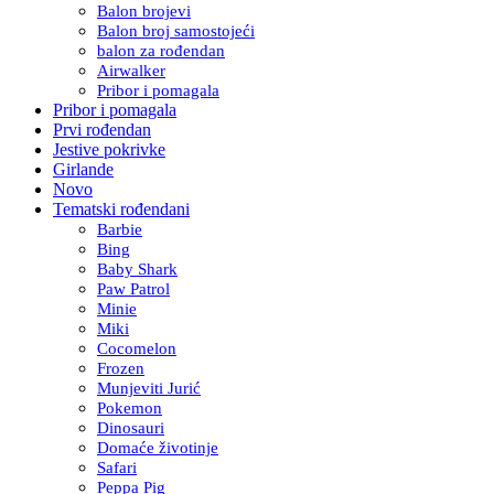
Balon brojevi
Balon broj samostojeći
balon za rođendan
Airwalker
Pribor i pomagala
Pribor i pomagala
Prvi rođendan
Jestive pokrivke
Girlande
Novo
Tematski rođendani
Barbie
Bing
Baby Shark
Paw Patrol
Minie
Miki
Cocomelon
Frozen
Munjeviti Jurić
Pokemon
Dinosauri
Domaće životinje
Safari
Peppa Pig