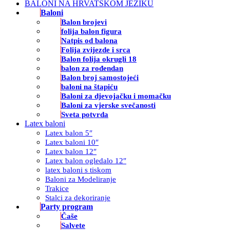
BALONI NA HRVATSKOM JEZIKU
Baloni
Balon brojevi
folija balon figura
Natpis od balona
Folija zvijezde i srca
Balon folija okrugli 18
balon za rođendan
Balon broj samostojeći
baloni na štapiću
Baloni za djevojačku i momačku
Baloni za vjerske svečanosti
Sveta potvrda
Latex baloni
Latex balon 5″
Latex baloni 10″
Latex balon 12″
Latex balon ogledalo 12″
latex baloni s tiskom
Baloni za Modeliranje
Trakice
Stalci za dekoriranje
Party program
Čaše
Salvete