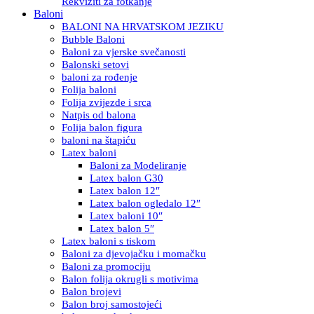
Rekviziti za fotkanje
Baloni
BALONI NA HRVATSKOM JEZIKU
Bubble Baloni
Baloni za vjerske svečanosti
Balonski setovi
baloni za rođenje
Folija baloni
Folija zvijezde i srca
Natpis od balona
Folija balon figura
baloni na štapiću
Latex baloni
Baloni za Modeliranje
Latex balon G30
Latex balon 12″
Latex balon ogledalo 12″
Latex baloni 10″
Latex balon 5″
Latex baloni s tiskom
Baloni za djevojačku i momačku
Baloni za promociju
Balon folija okrugli s motivima
Balon brojevi
Balon broj samostojeći