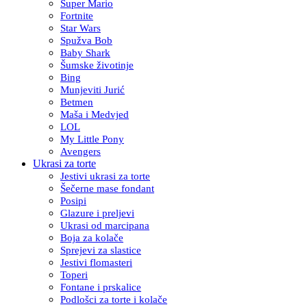
Super Mario
Fortnite
Star Wars
Spužva Bob
Baby Shark
Šumske životinje
Bing
Munjeviti Jurić
Betmen
Maša i Medvjed
LOL
My Little Pony
Avengers
Ukrasi za torte
Jestivi ukrasi za torte
Šečerne mase fondant
Posipi
Glazure i preljevi
Ukrasi od marcipana
Boja za kolače
Sprejevi za slastice
Jestivi flomasteri
Toperi
Fontane i prskalice
Podlošci za torte i kolače