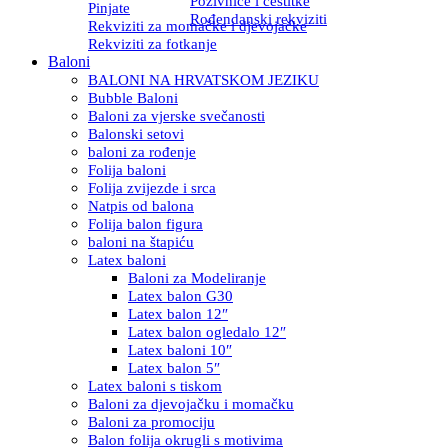
Pozivnice i čestitke
Pinjate
Rođendanski rekviziti
Rekviziti za momačke i djevojačke
Rekviziti za fotkanje
Baloni
BALONI NA HRVATSKOM JEZIKU
Bubble Baloni
Baloni za vjerske svečanosti
Balonski setovi
baloni za rođenje
Folija baloni
Folija zvijezde i srca
Natpis od balona
Folija balon figura
baloni na štapiću
Latex baloni
Baloni za Modeliranje
Latex balon G30
Latex balon 12″
Latex balon ogledalo 12″
Latex baloni 10″
Latex balon 5″
Latex baloni s tiskom
Baloni za djevojačku i momačku
Baloni za promociju
Balon folija okrugli s motivima