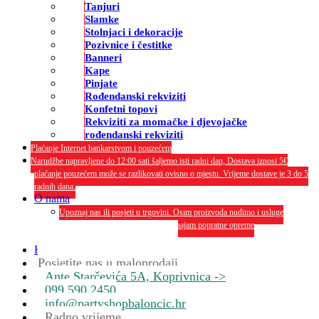
Tanjuri
Slamke
Stolnjaci i dekoracije
Pozivnice i čestitke
Banneri
Kape
Pinjate
Rođendanski rekviziti
Konfetni topovi
Rekviziti za momačke i djevojačke
rođendanski rekviziti
Plaćanje Internet bankarstvom i pouzećem
Narudžbe napravljene do 12:00 sati šaljemo isti radni dan, Dostava iznosi 5€
plaćanje pouzećem može se razlikovati ovisno o mjestu. Vrijeme dostave je 3 do 5
radnih dana.
O nama
Upoznaj nas ili posjeti u trgovini. Osim proizvoda nudimo i usluge
dekoriranja interijera i eksterija te najam popratne opreme
O nama
Kontakt
Posjetite nas u maloprodaji
Ante Starčevića 5A, Koprivnica ->
099 590 2450
info@partyshopbaloncic.hr
Radno vrijeme