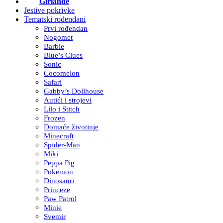
Girlande
Jestive pokrivke
Tematski rođendani
Prvi rođendan
Nogomet
Barbie
Blue’s Clues
Sonic
Cocomelon
Safari
Gabby’s Dollhouse
Autići i strojevi
Lilo i Stitch
Frozen
Domaće životinje
Minecraft
Spider-Man
Miki
Peppa Pig
Pokemon
Dinosauri
Princeze
Paw Patrol
Minie
Svemir