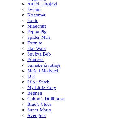
Autići i strojevi
Svemir
Nogomet
Sonic
Minecraft
Peppa Pig
Spider-Man
Fortnite
Star Wars
Spužva Bob
Princeze
Šumske životinje
Maša i Medvjed
LOL
Lilo i Stitch
My Little Pony
Betmen
Gabby’s Dollhouse
Blue’s Clues
Super Mario
Avengers