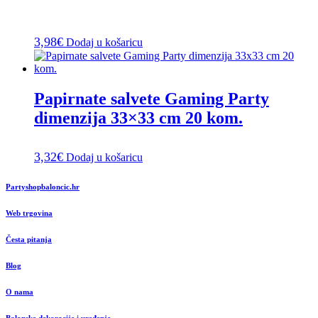
3,98
€
Dodaj u košaricu
Papirnate salvete Gaming Party
dimenzija 33×33 cm 20 kom.
3,32
€
Dodaj u košaricu
Partyshopbaloncic.hr
Web trgovina
Česta pitanja
Blog
O nama
Balonske dekoracije i uređenje