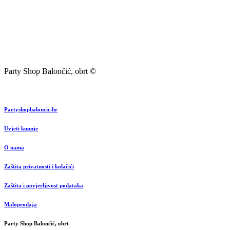
Party Shop Balončić, obrt ©
Partyshopbaloncic.hr
Uvjeti kupnje
O nama
Zaštita privatnosti i kolačići
Zaštita i povjerljivost podataka
Maloprodaja
Party Shop Balončić, obrt