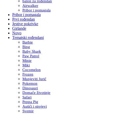
balon za rođendan
Airwalker
Pribor i pomagala
Pribor i pomagala
Prvi rođendan
Jestive pokrivke
Girlande
Novo
Tematski rođendani
Barbie
Bing
Baby Shark
Paw Patrol
Minie
Miki
Cocomelon
Frozen
Munjeviti Jurić
Pokemon
Dinosauri
Domaće životinje
Safari
Peppa Pig
Autići i strojevi
Svemir