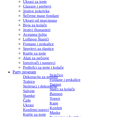
Ukrasi za torte
Glazure i preljevi
Jestive pokrivke
Šečerne mase fondant
Ukrasi od marcipana
Boja za kolače
Jestivi flomasteri
Acetatna folija
Lollipop Štapići
Fontane i prskalice
Sprejevi za slastice
Kutije za torte
Alati za pečenje
Izrezivači i nastavci
Podlošci za torte i kolače
Party program
Svjećice
Dekoracija za prostor
Fontane i prskalice
Trakice
Tanjuri
Stolnjaci i dekoracije
Stalci za kolače
Salvete
Banneri
Slamke
Toperi
Čaše
Kape
Ukrasi
Konfeti
Konfetni topovi
Maske
Kutije za torte