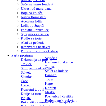
Šečerne mase fondant
Ukrasi od marcipana
Boja za kolače
Jestivi flomasteri
Acetatna folija
Lollipop Štapići
Fontane i prskalice
Sprejevi za slastice
Kutije za torte
Alati za pečenje
Izrezivači i nastavci
Podlošci za torte i kolače
Party program
Svjećice
Dekoracija za prostor
Fontane i prskalice
Trakice
Tanjuri
Stolnjaci i dekoracije
Stalci za kolače
Salvete
Banneri
Slamke
Toperi
Čaše
Kape
Ukrasi
Konfeti
Konfetni topovi
Maske
Kutije za torte
Pozivnice i čestitke
Pinjate
Rođendanski rekviziti
Rekviziti za momačke i djevojačke