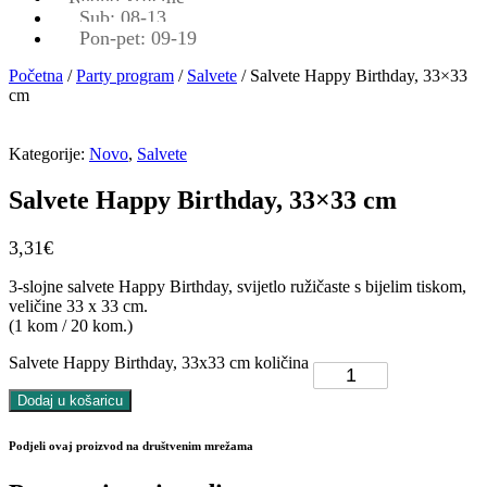
Sub: 08-13
Pon-pet: 09-19
Početna
/
Party program
/
Salvete
/ Salvete Happy Birthday, 33×33
cm
Kategorije:
Novo
,
Salvete
Salvete Happy Birthday, 33×33 cm
3,31
€
3-slojne salvete Happy Birthday, svijetlo ružičaste s bijelim tiskom,
veličine 33 x 33 cm.
(1 kom / 20 kom.)
Salvete Happy Birthday, 33x33 cm količina
Dodaj u košaricu
Podjeli ovaj proizvod na društvenim mrežama