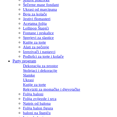
Šečerne mase fondant
Ukrasi od marcipana
Boja za kolače
Jestivi flomasteri
Acetatna folija
Lollipop Štapići
Fontane i prskalice
Sprejevi za slastice
Kutije za torte
Alati za pečenje
Izrezivači i nastavci
Podlošci za torte i kolače
Party program
Dekoracija za prostor
Stolnjaci i dekoracije
Slamke
Ukrasi
Kutije za torte
Rekviziti za momačke i djevojačke
Folija baloni
Folija zvijezde i srca
Natpis od balona
Folija balon figura
baloni na štapiću