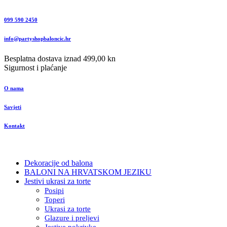
099 590 2450
info@partyshopbaloncic.hr
Besplatna dostava iznad 499,00 kn
Sigurnost i plaćanje
O nama
Savjeti
Kontakt
Dekoracije od balona
BALONI NA HRVATSKOM JEZIKU
Jestivi ukrasi za torte
Posipi
Toperi
Ukrasi za torte
Glazure i preljevi
Jestive pokrivke