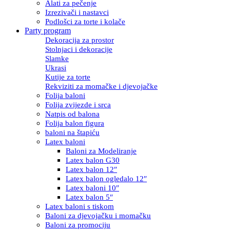
Alati za pečenje
Izrezivači i nastavci
Podlošci za torte i kolače
Party program
Dekoracija za prostor
Stolnjaci i dekoracije
Slamke
Ukrasi
Kutije za torte
Rekviziti za momačke i djevojačke
Folija baloni
Folija zvijezde i srca
Natpis od balona
Folija balon figura
baloni na štapiću
Latex baloni
Baloni za Modeliranje
Latex balon G30
Latex balon 12″
Latex balon ogledalo 12″
Latex baloni 10″
Latex balon 5″
Latex baloni s tiskom
Baloni za djevojačku i momačku
Baloni za promociju