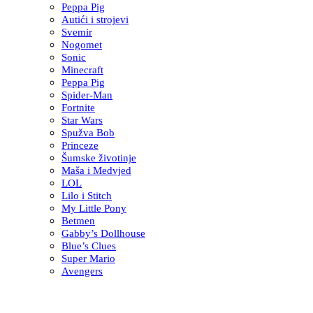
Peppa Pig
Autići i strojevi
Svemir
Nogomet
Sonic
Minecraft
Peppa Pig
Spider-Man
Fortnite
Star Wars
Spužva Bob
Princeze
Šumske životinje
Maša i Medvjed
LOL
Lilo i Stitch
My Little Pony
Betmen
Gabby’s Dollhouse
Blue’s Clues
Super Mario
Avengers