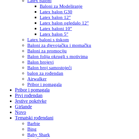
Latex baloni
Baloni za Modeliranje
Latex balon G30
Latex balon 12″
Latex balon ogledalo 12″
Latex baloni 10″
Latex balon 5″
Latex baloni s tiskom
Baloni za djevojačku i momačku
Baloni za promociju
Balon folija okrugli s motivima
Balon brojevi
Balon broj samostojeći
balon za rođendan
Airwalker
Pribor i pomagala
Pribor i pomagala
Prvi rođendan
Jestive pokrivke
Girlande
Novo
Tematski rođendani
Barbie
Bing
Baby Shark