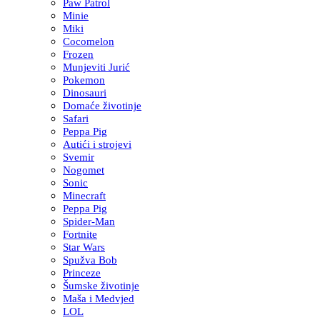
Paw Patrol
Minie
Miki
Cocomelon
Frozen
Munjeviti Jurić
Pokemon
Dinosauri
Domaće životinje
Safari
Peppa Pig
Autići i strojevi
Svemir
Nogomet
Sonic
Minecraft
Peppa Pig
Spider-Man
Fortnite
Star Wars
Spužva Bob
Princeze
Šumske životinje
Maša i Medvjed
LOL