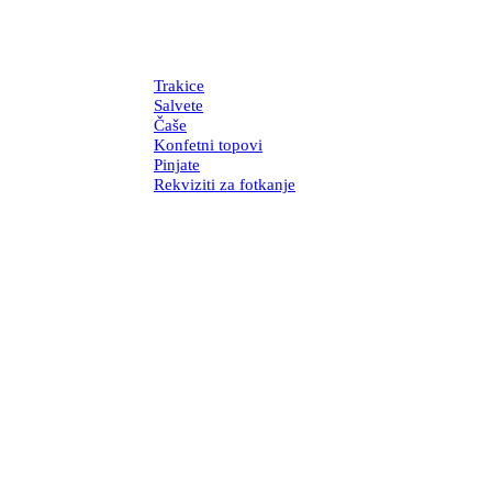
Trakice
Salvete
Čaše
Konfetni topovi
Pinjate
Rekviziti za fotkanje