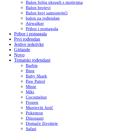
Balon folija okrugli s motivima
Balon brojevi
Balon broj samostojeći
balon za rođendan
Airwalker
Pribor i pomagala
Pribor i pomagala
Prvi rođendan
Jestive pokrivke
Girlande
Novo
Tematski rođendani
Barbie
Bing
Baby Shark
Paw Patrol
Minie
Miki
Cocomelon
Frozen
Munjeviti Jurić
Pokemon
Dinosauri
Domaće životinje
Safari