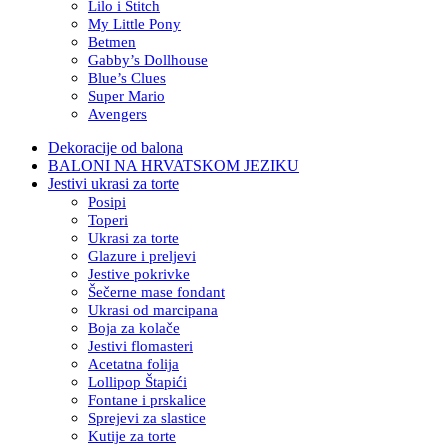
Lilo i Stitch
My Little Pony
Betmen
Gabby’s Dollhouse
Blue’s Clues
Super Mario
Avengers
Dekoracije od balona
BALONI NA HRVATSKOM JEZIKU
Jestivi ukrasi za torte
Posipi
Toperi
Ukrasi za torte
Glazure i preljevi
Jestive pokrivke
Šečerne mase fondant
Ukrasi od marcipana
Boja za kolače
Jestivi flomasteri
Acetatna folija
Lollipop Štapići
Fontane i prskalice
Sprejevi za slastice
Kutije za torte