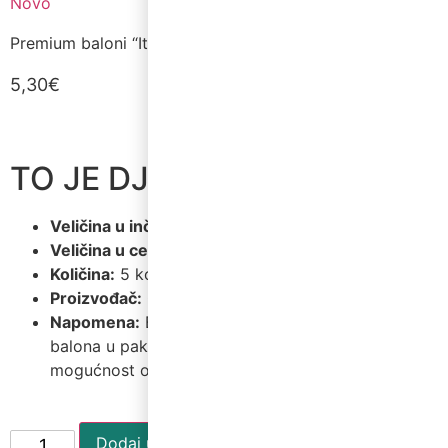
Novo
Premium baloni “Its a Boy”, 12″ / 5 kom.
5,30
€
TO JE DJEČAK BALONI
Veličina u inčima:
12″
Veličina u centimetrima:
30 cm
Količina:
5 kom.
Proizvođač:
Gemar
Napomena:
Baloni se pakiraju strojno – boje
balona u paketu su nasumične. Ne postoji
mogućnost odabira boja.
Dodaj u košaricu