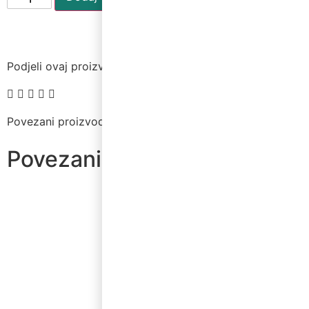
Podjeli ovaj proizvod na društvenim mrežama
Povezani proizvodi
Povezani proizvodi
Latex balon 28cm Leopard
0,80
€