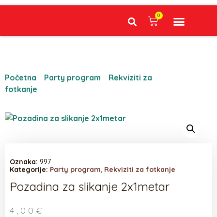
0
Narudžbe napravljene do 12:00 sati šaljemo isti radni dan, Dostava iznosi 5€ plaćanje pouzećem može se razlikovati ovisno o mjestu. Vrijeme dostave je 3 do 5 radnih dana.
Početna
/
Party program
/
Rekviziti za
fotkanje
/ Pozadina za slikanje 2x1metar
Oznaka:
997
Kategorije:
Party program
,
Rekviziti za fotkanje
Pozadina za slikanje 2x1metar
4,00
€