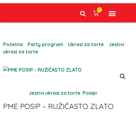
0
Narudžbe napravljene do 12:00 sati šaljemo isti radni dan, Dostava iznosi 5€ plaćanje pouzećem može se razlikovati ovisno o mjestu. Vrijeme dostave je 3 do 5 radnih dana.
Početna
/
Party program
/
Ukrasi za torte
/
Jestivi
ukrasi za torte
/ PME POSIP – RUŽIČASTO ZLATO
Kategorije:
Jestivi ukrasi za torte
,
Posipi
PME POSIP – RUŽIČASTO ZLATO
5,04
€