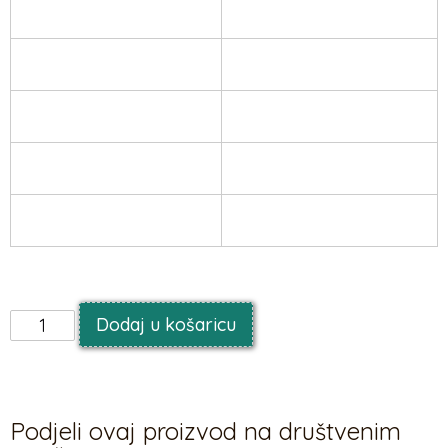
Teme
Vjenčanja, rođendani
Boja
Višebojno
set
Ne
Vrsta posipa
Mješavina
Težina proizvoda
30 g – 95 g
Dodaj u košaricu
Podjeli ovaj proizvod na društvenim