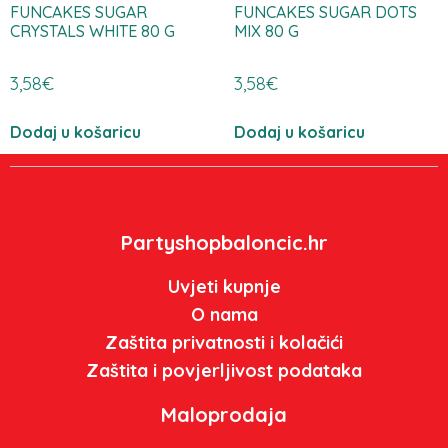
FUNCAKES SUGAR
FUNCAKES SUGAR DOTS
CRYSTALS WHITE 80 G
MIX 80 G
3,58
€
3,58
€
Dodaj u košaricu
Dodaj u košaricu
Partyshopbaloncic.hr
Uvjeti kupnje
O nama
Zaštita privatnosti i kolačići
Zaštita i povjerljivost podataka
Maloprodaja