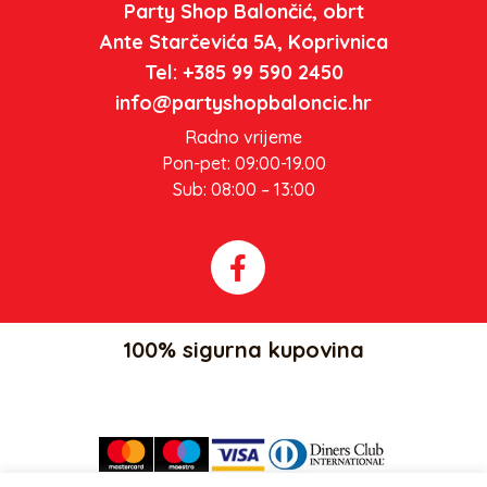
Party Shop Balončić, obrt
Ante Starčevića 5A, Koprivnica
Tel: +385 99 590 2450
info@partyshopbaloncic.hr
Radno vrijeme
Pon-pet: 09:00-19.00
Sub: 08:00 – 13:00
100% sigurna kupovina