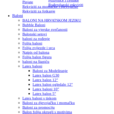
Pozivnice i čestitke
Pinjate
Rođendanski rekviziti
Rekviziti za momačke i djevojačke
Rekviziti za fotkanje
Baloni
BALONI NA HRVATSKOM JEZIKU
Bubble Baloni
Baloni za vjerske svečanosti
Balonski setovi
baloni za rođenje
Folija baloni
Folija zvijezde i srca
Natpis od balona
Folija balon figura
baloni na štapiću
Latex baloni
Baloni za Modeliranje
Latex balon G30
Latex balon 12″
Latex balon ogledalo 12″
Latex baloni 10″
Latex balon 5″
Latex baloni s tiskom
Baloni za djevojačku i momačku
Baloni za promociju
Balon folija okrugli s motivima