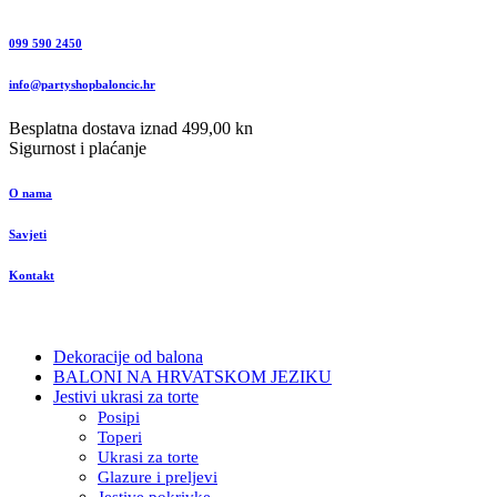
099 590 2450
info@partyshopbaloncic.hr
Besplatna dostava iznad 499,00 kn
Sigurnost i plaćanje
O nama
Savjeti
Kontakt
Dekoracije od balona
BALONI NA HRVATSKOM JEZIKU
Jestivi ukrasi za torte
Posipi
Toperi
Ukrasi za torte
Glazure i preljevi
Jestive pokrivke