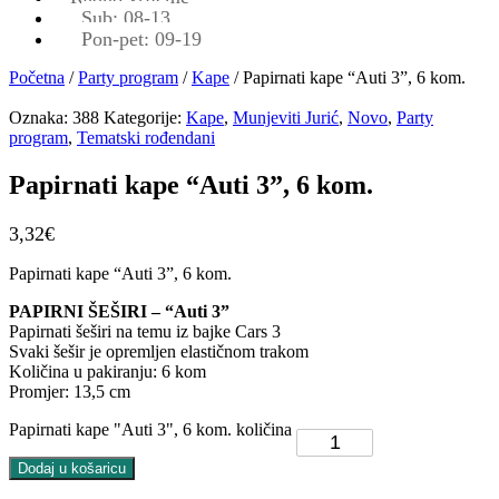
Sub: 08-13
Pon-pet: 09-19
Početna
/
Party program
/
Kape
/ Papirnati kape “Auti 3”, 6 kom.
Oznaka:
388
Kategorije:
Kape
,
Munjeviti Jurić
,
Novo
,
Party
program
,
Tematski rođendani
Papirnati kape “Auti 3”, 6 kom.
3,32
€
Papirnati kape “Auti 3”, 6 kom.
PAPIRNI ŠEŠIRI – “Auti 3”
Papirnati šeširi na temu iz bajke Cars 3
Svaki šešir je opremljen elastičnom trakom
Količina u pakiranju: 6 kom
Promjer: 13,5 cm
Papirnati kape "Auti 3", 6 kom. količina
Dodaj u košaricu