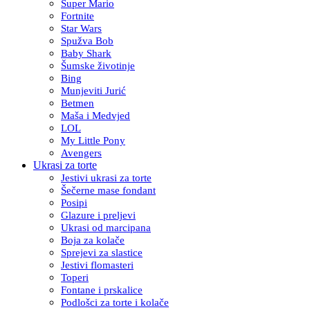
Super Mario
Fortnite
Star Wars
Spužva Bob
Baby Shark
Šumske životinje
Bing
Munjeviti Jurić
Betmen
Maša i Medvjed
LOL
My Little Pony
Avengers
Ukrasi za torte
Jestivi ukrasi za torte
Šečerne mase fondant
Posipi
Glazure i preljevi
Ukrasi od marcipana
Boja za kolače
Sprejevi za slastice
Jestivi flomasteri
Toperi
Fontane i prskalice
Podlošci za torte i kolače