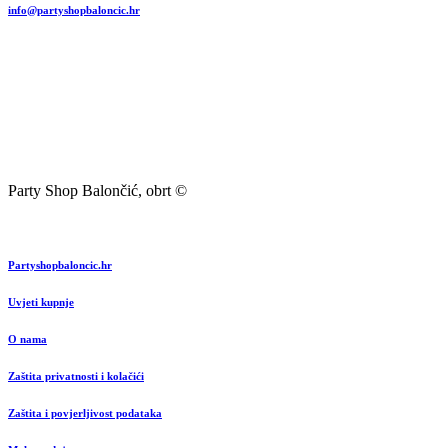
info@partyshopbaloncic.hr
Party Shop Balončić, obrt ©
Partyshopbaloncic.hr
Uvjeti kupnje
O nama
Zaštita privatnosti i kolačići
Zaštita i povjerljivost podataka