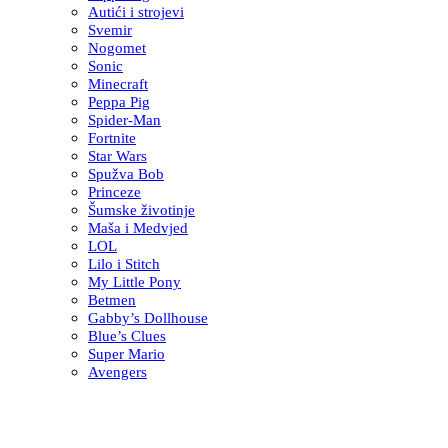
Autići i strojevi
Svemir
Nogomet
Sonic
Minecraft
Peppa Pig
Spider-Man
Fortnite
Star Wars
Spužva Bob
Princeze
Šumske životinje
Maša i Medvjed
LOL
Lilo i Stitch
My Little Pony
Betmen
Gabby’s Dollhouse
Blue’s Clues
Super Mario
Avengers