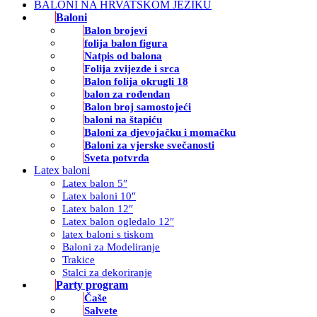
BALONI NA HRVATSKOM JEZIKU
Baloni
Balon brojevi
folija balon figura
Natpis od balona
Folija zvijezde i srca
Balon folija okrugli 18
balon za rođendan
Balon broj samostojeći
baloni na štapiću
Baloni za djevojačku i momačku
Baloni za vjerske svečanosti
Sveta potvrda
Latex baloni
Latex balon 5″
Latex baloni 10″
Latex balon 12″
Latex balon ogledalo 12″
latex baloni s tiskom
Baloni za Modeliranje
Trakice
Stalci za dekoriranje
Party program
Čaše
Salvete