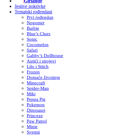
Girlande
Jestive pokrivke
Tematski rođendani
Prvi rođendan
Nogomet
Barbie
Blue’s Clues
Sonic
Cocomelon
Safari
Gabby’s Dollhouse
Autići i strojevi
Lilo i Stitch
Frozen
Domaće životinje
Minecraft
Spider-Man
Miki
Peppa Pig
Pokemon
Dinosauri
Princeze
Paw Patrol
Minie
Svemir