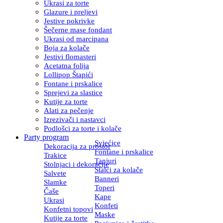
Ukrasi za torte
Glazure i preljevi
Jestive pokrivke
Šečerne mase fondant
Ukrasi od marcipana
Boja za kolače
Jestivi flomasteri
Acetatna folija
Lollipop Štapići
Fontane i prskalice
Sprejevi za slastice
Kutije za torte
Alati za pečenje
Izrezivači i nastavci
Podlošci za torte i kolače
Party program
Svjećice
Dekoracija za prostor
Fontane i prskalice
Trakice
Tanjuri
Stolnjaci i dekoracije
Stalci za kolače
Salvete
Banneri
Slamke
Toperi
Čaše
Kape
Ukrasi
Konfeti
Konfetni topovi
Maske
Kutije za torte