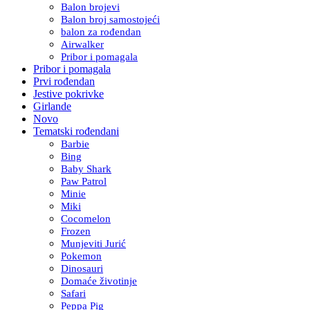
Balon brojevi
Balon broj samostojeći
balon za rođendan
Airwalker
Pribor i pomagala
Pribor i pomagala
Prvi rođendan
Jestive pokrivke
Girlande
Novo
Tematski rođendani
Barbie
Bing
Baby Shark
Paw Patrol
Minie
Miki
Cocomelon
Frozen
Munjeviti Jurić
Pokemon
Dinosauri
Domaće životinje
Safari
Peppa Pig