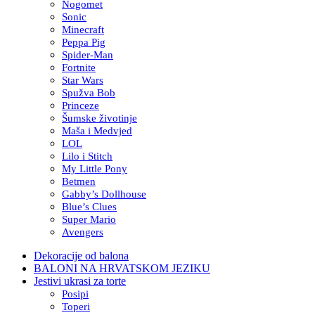
Nogomet
Sonic
Minecraft
Peppa Pig
Spider-Man
Fortnite
Star Wars
Spužva Bob
Princeze
Šumske životinje
Maša i Medvjed
LOL
Lilo i Stitch
My Little Pony
Betmen
Gabby’s Dollhouse
Blue’s Clues
Super Mario
Avengers
Dekoracije od balona
BALONI NA HRVATSKOM JEZIKU
Jestivi ukrasi za torte
Posipi
Toperi