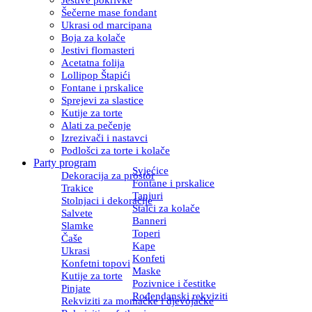
Šečerne mase fondant
Ukrasi od marcipana
Boja za kolače
Jestivi flomasteri
Acetatna folija
Lollipop Štapići
Fontane i prskalice
Sprejevi za slastice
Kutije za torte
Alati za pečenje
Izrezivači i nastavci
Podlošci za torte i kolače
Party program
Svjećice
Dekoracija za prostor
Fontane i prskalice
Trakice
Tanjuri
Stolnjaci i dekoracije
Stalci za kolače
Salvete
Banneri
Slamke
Toperi
Čaše
Kape
Ukrasi
Konfeti
Konfetni topovi
Maske
Kutije za torte
Pozivnice i čestitke
Pinjate
Rođendanski rekviziti
Rekviziti za momačke i djevojačke