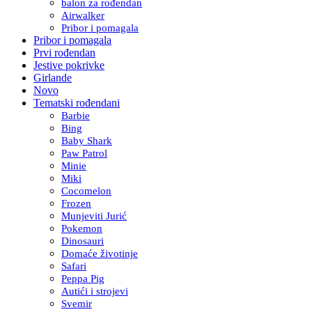
balon za rođendan
Airwalker
Pribor i pomagala
Pribor i pomagala
Prvi rođendan
Jestive pokrivke
Girlande
Novo
Tematski rođendani
Barbie
Bing
Baby Shark
Paw Patrol
Minie
Miki
Cocomelon
Frozen
Munjeviti Jurić
Pokemon
Dinosauri
Domaće životinje
Safari
Peppa Pig
Autići i strojevi
Svemir