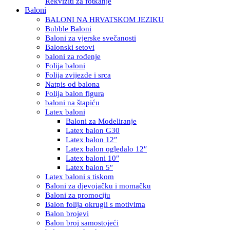
Rekviziti za fotkanje
Baloni
BALONI NA HRVATSKOM JEZIKU
Bubble Baloni
Baloni za vjerske svečanosti
Balonski setovi
baloni za rođenje
Folija baloni
Folija zvijezde i srca
Natpis od balona
Folija balon figura
baloni na štapiću
Latex baloni
Baloni za Modeliranje
Latex balon G30
Latex balon 12″
Latex balon ogledalo 12″
Latex baloni 10″
Latex balon 5″
Latex baloni s tiskom
Baloni za djevojačku i momačku
Baloni za promociju
Balon folija okrugli s motivima
Balon brojevi
Balon broj samostojeći