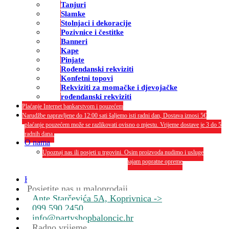
Tanjuri
Slamke
Stolnjaci i dekoracije
Pozivnice i čestitke
Banneri
Kape
Pinjate
Rođendanski rekviziti
Konfetni topovi
Rekviziti za momačke i djevojačke
rođendanski rekviziti
Plaćanje Internet bankarstvom i pouzećem
Narudžbe napravljene do 12:00 sati šaljemo isti radni dan, Dostava iznosi 5€
plaćanje pouzećem može se razlikovati ovisno o mjestu. Vrijeme dostave je 3 do 5
radnih dana.
O nama
Upoznaj nas ili posjeti u trgovini. Osim proizvoda nudimo i usluge
dekoriranja interijera i eksterija te najam popratne opreme
O nama
Kontakt
Posjetite nas u maloprodaji
Ante Starčevića 5A, Koprivnica ->
099 590 2450
info@partyshopbaloncic.hr
Radno vrijeme