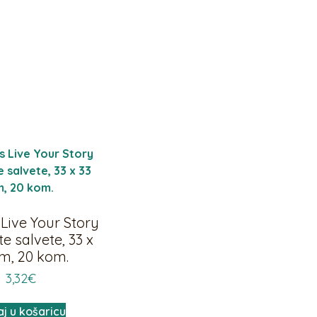
 Live Your Story
e salvete, 33 x
cm, 20 kom.
3,32
€
j u košaricu