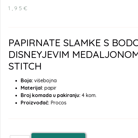
1,95
€
PAPIRNATE SLAMKE S BODO
DISNEYJEVIM MEDALJONO
STITCH
Boja:
višebojna
Materijal:
papir
Broj komada u pakiranju:
4 kom.
Proizvođač:
Procos