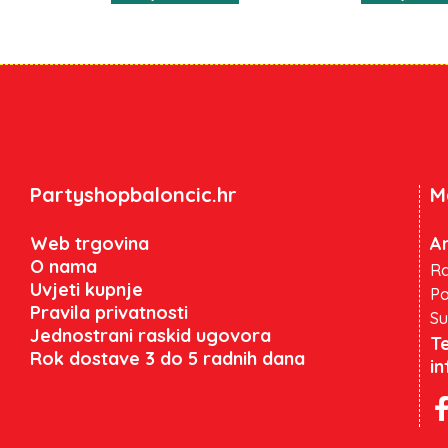
Partyshopbaloncic.hr
M
Web trgovina
An
O nama
Ra
Uvjeti kupnje
Po
Pravila privatnosti
Su
Jednostrani raskid ugovora
Te
Rok dostave 3 do 5 radnih dana
i