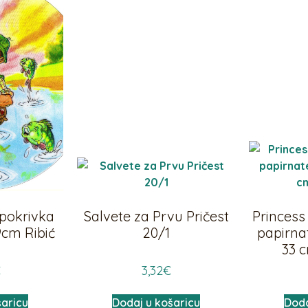
 pokrivka
Salvete za Prvu Pričest
Princess
9cm Ribić
20/1
papirnat
33 
€
3,32
€
šaricu
Dodaj u košaricu
Doda