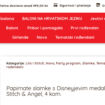
Sigurnost i plaćanje
latna dostava iznad 499,00 kn
O
 balona
BALONI NA HRVATSKOM JEZIKU
Jestivi
Baloni
Pribor i pomagala
Prvi rođendan
Girlande
Novo
Tematski rođendani
Kategorije:
Lilo i Stitch
,
Novo
,
Party program
,
Slamke
,
Tema
rođendani
Papirnate slamke s Disneyjevim meda
Stitch & Angel, 4 kom.