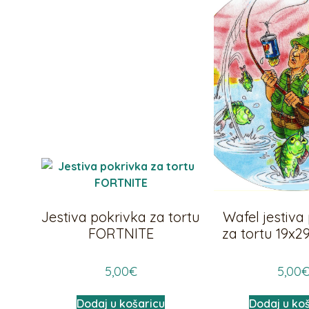
Jestiva pokrivka za tortu
Wafel jestiva
FORTNITE
za tortu 19x2
5,00
€
5,00
Dodaj u košaricu
Dodaj u ko