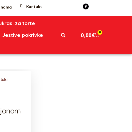
Kontakt
 nama
 ukrasi za torte
0
0,00
€
Jestive pokrivke
tski
ljonom