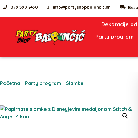
099 590 2450
info@partyshopbaloncic.hr
Besp
Dekoracije od
Party program
Početna
/
Party program
/
Slamke
/ Papirnate slamke s
Disneyjevim medaljonom Stitch & Angel, 4 kom.