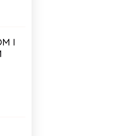
M I
M