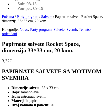
Sub: 08-13
Pon-pet: 09-19
Početna
/
Party program
/
Salvete
/ Papirnate salvete Rocket Space,
dimenzija 33×33 cm, 20 kom.
Kategorije:
Novo
,
Party program
,
Salvete
,
Svemir
,
Tematski
rođendani
Papirnate salvete Rocket Space,
dimenzija 33×33 cm, 20 kom.
3,32
€
PAPIRNATE SALVETE SA MOTIVOM
SVEMIRA
Dimenzije salvete:
33 x 33 cm
Boja:
tamnoplava
Ispis:
astronaut, svemir
Materijal:
papir
Broj komada u paketu:
20