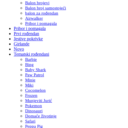
Balon brojevi
Balon broj samostojeći
balon za rođendan
Airwalker
Pribor i pomagala
Pribor i pomagala
Prvi rođendan
Jestive pokrivke
Girlande
Novo
Tematski rođendani
Barbie
Bing
Baby Shark
Paw Patrol
Minie
Miki
Cocomelon
Frozen
Munjeviti Jurić
Pokemon
Dinosauri
Domaće životinje
Safari
Peppa Pig