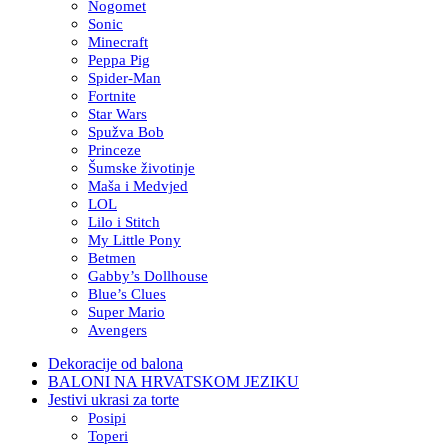
Nogomet
Sonic
Minecraft
Peppa Pig
Spider-Man
Fortnite
Star Wars
Spužva Bob
Princeze
Šumske životinje
Maša i Medvjed
LOL
Lilo i Stitch
My Little Pony
Betmen
Gabby’s Dollhouse
Blue’s Clues
Super Mario
Avengers
Dekoracije od balona
BALONI NA HRVATSKOM JEZIKU
Jestivi ukrasi za torte
Posipi
Toperi