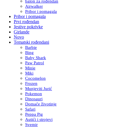
balon za rođendan
Airwalker
Pribor i pomagala
Pribor i pomagala
Prvi rođendan
Jestive pokrivke
Girlande
Novo
Tematski rođendani
Barbie
Bing
Baby Shark
Paw Patrol
Minie
Miki
Cocomelon
Frozen
Munjeviti Jurić
Pokemon
Dinosauri
Domaće životinje
Safari
Peppa Pig
Autići i strojevi
Svemir