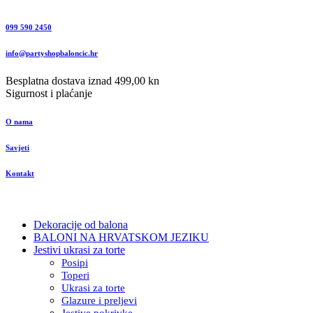
099 590 2450
info@partyshopbaloncic.hr
Besplatna dostava iznad 499,00 kn
Sigurnost i plaćanje
O nama
Savjeti
Kontakt
Dekoracije od balona
BALONI NA HRVATSKOM JEZIKU
Jestivi ukrasi za torte
Posipi
Toperi
Ukrasi za torte
Glazure i preljevi
Jestive pokrivke