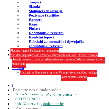
Tanjuri
Slamke
Stolnjaci i dekoracije
Pozivnice i čestitke
Banneri
Kape
Pinjate
Rođendanski rekviziti
Konfetni topovi
Rekviziti za momačke i djevojačke
rođendanski rekviziti
Plaćanje Internet bankarstvom i pouzećem
Narudžbe napravljene do 12:00 sati šaljemo isti radni dan, Dostava iznosi 5€
plaćanje pouzećem može se razlikovati ovisno o mjestu. Vrijeme dostave je 3 do 5
radnih dana.
O nama
Upoznaj nas ili posjeti u trgovini. Osim proizvoda nudimo i usluge
dekoriranja interijera i eksterija te najam popratne opreme
O nama
Kontakt
Posjetite nas u maloprodaji
Ante Starčevića 5A, Koprivnica ->
099 590 2450
info@partyshopbaloncic.hr
Radno vrijeme