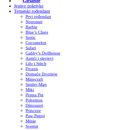
Girlande
Jestive pokrivke
Tematski rođendani
Prvi rođendan
Nogomet
Barbie
Blue’s Clues
Sonic
Cocomelon
Safari
Gabby’s Dollhouse
Autići i strojevi
Lilo i Stitch
Frozen
Domaće životinje
Minecraft
Spider-Man
Miki
Peppa Pig
Pokemon
Dinosauri
Princeze
Paw Patrol
Minie
Svemir