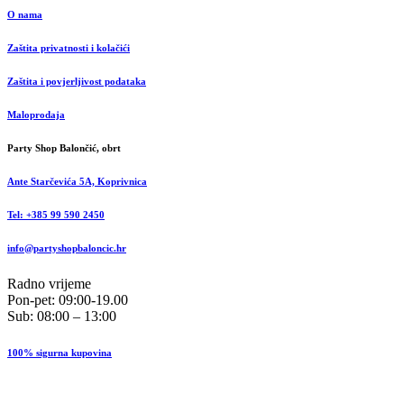
O nama
Zaštita privatnosti i kolačići
Zaštita i povjerljivost podataka
Maloprodaja
Party Shop Balončić, obrt
Ante Starčevića 5A, Koprivnica
Tel: +385 99 590 2450
info@partyshopbaloncic.hr
Radno vrijeme
Pon-pet: 09:00-19.00
Sub: 08:00 – 13:00
100% sigurna kupovina