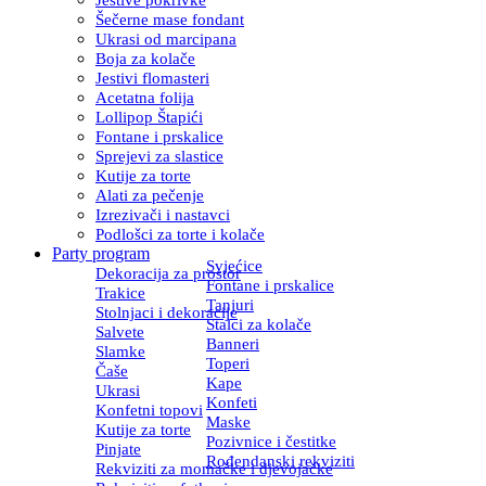
Šečerne mase fondant
Ukrasi od marcipana
Boja za kolače
Jestivi flomasteri
Acetatna folija
Lollipop Štapići
Fontane i prskalice
Sprejevi za slastice
Kutije za torte
Alati za pečenje
Izrezivači i nastavci
Podlošci za torte i kolače
Party program
Svjećice
Dekoracija za prostor
Fontane i prskalice
Trakice
Tanjuri
Stolnjaci i dekoracije
Stalci za kolače
Salvete
Banneri
Slamke
Toperi
Čaše
Kape
Ukrasi
Konfeti
Konfetni topovi
Maske
Kutije za torte
Pozivnice i čestitke
Pinjate
Rođendanski rekviziti
Rekviziti za momačke i djevojačke