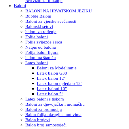
Rekviziti za fotkanje
Baloni
BALONI NA HRVATSKOM JEZIKU
Bubble Baloni
Baloni za vjerske svečanosti
Balonski setovi
baloni za rođenje
Folija baloni
Folija zvijezde i srca
Natpis od balona
Folija balon figura
baloni na štapiću
Latex baloni
Baloni za Modeliranje
Latex balon G30
Latex balon 12″
Latex balon ogledalo 12″
Latex baloni 10″
Latex balon 5″
Latex baloni s tiskom
Baloni za djevojačku i momačku
Baloni za promociju
Balon folija okrugli s motivima
Balon brojevi
Balon broj samostojeći