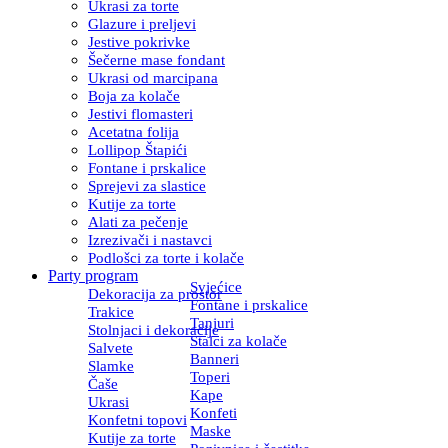
Ukrasi za torte
Glazure i preljevi
Jestive pokrivke
Šečerne mase fondant
Ukrasi od marcipana
Boja za kolače
Jestivi flomasteri
Acetatna folija
Lollipop Štapići
Fontane i prskalice
Sprejevi za slastice
Kutije za torte
Alati za pečenje
Izrezivači i nastavci
Podlošci za torte i kolače
Party program
Svjećice
Dekoracija za prostor
Fontane i prskalice
Trakice
Tanjuri
Stolnjaci i dekoracije
Stalci za kolače
Salvete
Banneri
Slamke
Toperi
Čaše
Kape
Ukrasi
Konfeti
Konfetni topovi
Maske
Kutije za torte