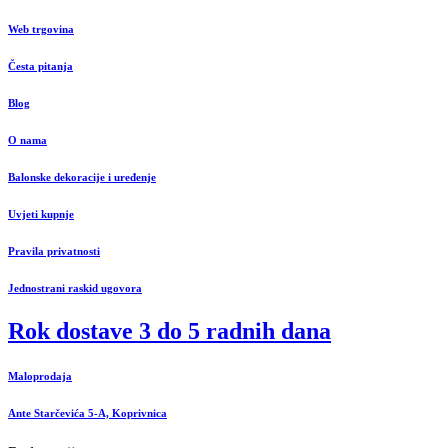
Web trgovina
Česta pitanja
Blog
O nama
Balonske dekoracije i uređenje
Uvjeti kupnje
Pravila privatnosti
Jednostrani raskid ugovora
Rok dostave 3 do 5 radnih dana
Maloprodaja
Ante Starčevića 5-A, Koprivnica