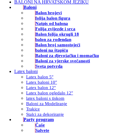
BALONI NA HRVATSKOM JEZIKU
Baloni
Balon brojevi
folija balon figura
Natpis od balona
Folija zvijezde i srca
Balon folija okrugli 18
balon za rođendan
Balon broj samostojeći
baloni na štapiću
Baloni za djevojačku i momačku
Baloni za vjerske svečanosti
Sveta potvrda
Latex baloni
Latex balon 5″
Latex baloni 10″
Latex balon 12″
Latex balon ogledalo 12″
latex baloni s tiskom
Baloni za Modeliranje
Trakice
Stalci za dekoriranje
Party program
Čaše
Salvete