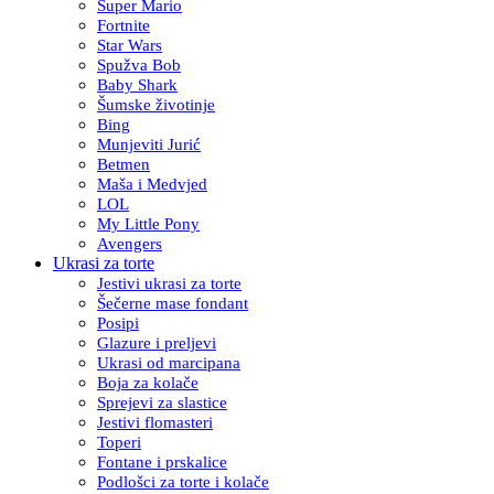
Super Mario
Fortnite
Star Wars
Spužva Bob
Baby Shark
Šumske životinje
Bing
Munjeviti Jurić
Betmen
Maša i Medvjed
LOL
My Little Pony
Avengers
Ukrasi za torte
Jestivi ukrasi za torte
Šečerne mase fondant
Posipi
Glazure i preljevi
Ukrasi od marcipana
Boja za kolače
Sprejevi za slastice
Jestivi flomasteri
Toperi
Fontane i prskalice
Podlošci za torte i kolače