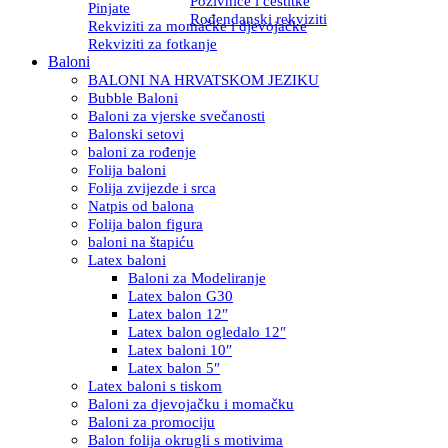
Pozivnice i čestitke
Pinjate
Rođendanski rekviziti
Rekviziti za momačke i djevojačke
Rekviziti za fotkanje
Baloni
BALONI NA HRVATSKOM JEZIKU
Bubble Baloni
Baloni za vjerske svečanosti
Balonski setovi
baloni za rođenje
Folija baloni
Folija zvijezde i srca
Natpis od balona
Folija balon figura
baloni na štapiću
Latex baloni
Baloni za Modeliranje
Latex balon G30
Latex balon 12″
Latex balon ogledalo 12″
Latex baloni 10″
Latex balon 5″
Latex baloni s tiskom
Baloni za djevojačku i momačku
Baloni za promociju
Balon folija okrugli s motivima