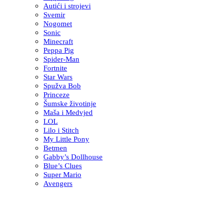
Autići i strojevi
Svemir
Nogomet
Sonic
Minecraft
Peppa Pig
Spider-Man
Fortnite
Star Wars
Spužva Bob
Princeze
Šumske životinje
Maša i Medvjed
LOL
Lilo i Stitch
My Little Pony
Betmen
Gabby’s Dollhouse
Blue’s Clues
Super Mario
Avengers