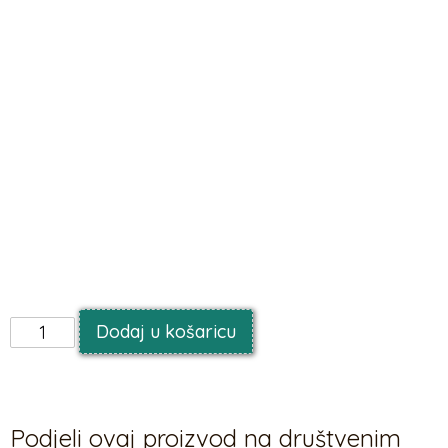
3,31
€
PAPIRNATE SALVETE S
CRTANIM AUTOMOBILIMA
Dimenzije:
33×33 cm
Materijal:
papir
Broj komada u pakiranju:
20 kom.
Proizvođač:
Polmak
Dodaj u košaricu
Podjeli ovaj proizvod na društvenim