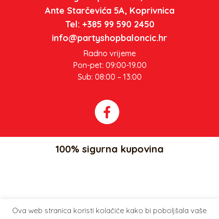
Ante Starčevića 5A, Koprivnica
Tel: +385 99 590 2450
info@partyshopbaloncic.hr
Radno vrijeme
Pon-pet: 09:00-19.00
Sub: 08:00 – 13:00
100% sigurna kupovina
Ova web stranica koristi kolačiće kako bi poboljšala vaše
Party Shop Balončić, obrt ©