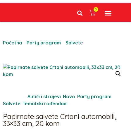
0
Narudžbe napravljene do 12:00 sati šaljemo isti radni dan, Dostava iznosi 5€ plaćanje pouzećem može se razlikovati ovisno o mjestu. Vrijeme dostave je 3 do 5 radnih dana.
Početna
/
Party program
/
Salvete
/ Papirnate salvete
Crtani automobili, 33×33 cm, 20 kom
Kategorije:
Autići i strojevi
,
Novo
,
Party program
,
Salvete
,
Tematski rođendani
Papirnate salvete Crtani automobili,
33×33 cm, 20 kom