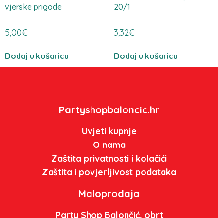
vjerske prigode
20/1
5,00
€
3,32
€
Dodaj u košaricu
Dodaj u košaricu
Partyshopbaloncic.hr
Uvjeti kupnje
O nama
Zaštita privatnosti i kolačići
Zaštita i povjerljivost podataka
Maloprodaja
Party Shop Balončić, obrt