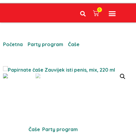
0
Narudžbe napravljene do 12:00 sati šaljemo isti radni dan, Dostava iznosi 5€ plaćanje pouzećem može se razlikovati ovisno o mjestu. Vrijeme dostave je 3 do 5 radnih dana.
Početna
/
Party program
/
Čaše
/ Papirnate čaše
Zauvijek isti penis, mix, 220 ml
Kategorije:
Čaše
,
Party program