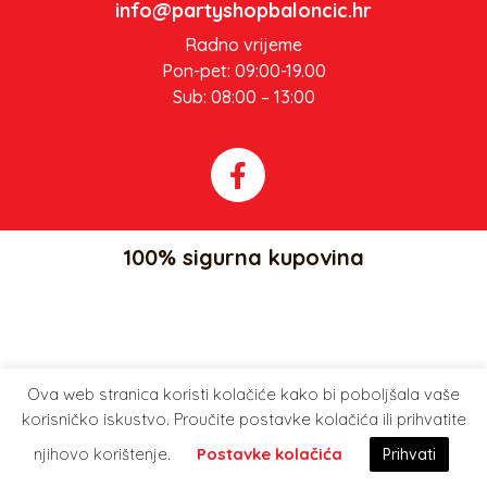
info@partyshopbaloncic.hr
Radno vrijeme
Pon-pet: 09:00-19.00
Sub: 08:00 – 13:00
100% sigurna kupovina
Ova web stranica koristi kolačiće kako bi poboljšala vaše
Party Shop Balončić, obrt ©
korisničko iskustvo. Proučite postavke kolačića ili prihvatite
njihovo korištenje.
Postavke kolačića
Prihvati