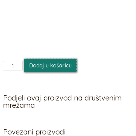
Priloga Direktive (EU) 2019/904 od Europskog parlamenta
i Vijeća o smanjenju utjecaja određenih plastičnih
proizvoda na okoliš. Proizvod je označen samo na
poljskom, njemačkom, češkom, francuskom,
nizozemskom, slovačkom, slovenskom i bugarskom jeziku.
(1 kom / 6 kom.)
Dodaj u košaricu
Podjeli ovaj proizvod na društvenim
mrežama
Povezani proizvodi