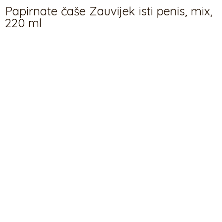
Papirnate čaše Zauvijek isti penis, mix,
220 ml
2,65
€
Papirnate čaše
Zauvijek isti penis, mix,
220 ml
Papirnate čaše Zauvijek isti penis mješavina dizajna i boja,
drže do cca. 220 ml (7,4 oz.). Šalice za piće imaju tiskanu
oznaku koju zahtijeva Provedbena uredba Komisije (EU)
2020/2151 od 17. prosinca 2020. o utvrđivanju pravila o
usklađenim specifikacijama označavanja plastičnih
proizvoda za jednokratnu upotrebu navedenih u dijelu D