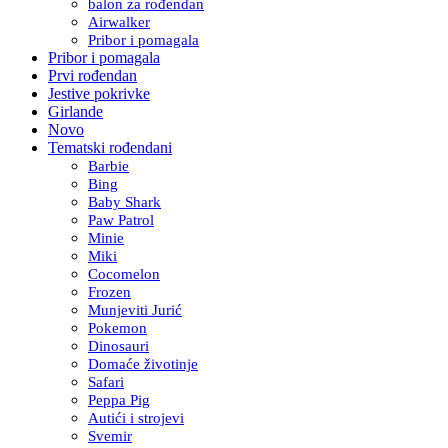
balon za rođendan
Airwalker
Pribor i pomagala
Pribor i pomagala
Prvi rođendan
Jestive pokrivke
Girlande
Novo
Tematski rođendani
Barbie
Bing
Baby Shark
Paw Patrol
Minie
Miki
Cocomelon
Frozen
Munjeviti Jurić
Pokemon
Dinosauri
Domaće životinje
Safari
Peppa Pig
Autići i strojevi
Svemir