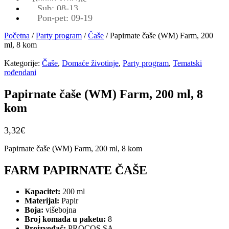
Sub: 08-13
Pon-pet: 09-19
Početna
/
Party program
/
Čaše
/ Papirnate čaše (WM) Farm, 200
ml, 8 kom
Kategorije:
Čaše
,
Domaće životinje
,
Party program
,
Tematski
rođendani
Papirnate čaše (WM) Farm, 200 ml, 8
kom
3,32
€
Papirnate čaše (WM) Farm, 200 ml, 8 kom
FARM PAPIRNATE ČAŠE
Kapacitet:
200 ml
Materijal:
Papir
Boja:
višebojna
Broj komada u paketu:
8
Proizvođač:
PROCOS SA