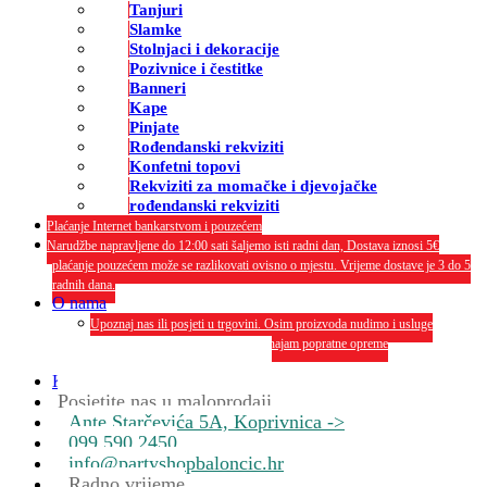
Tanjuri
Slamke
Stolnjaci i dekoracije
Pozivnice i čestitke
Banneri
Kape
Pinjate
Rođendanski rekviziti
Konfetni topovi
Rekviziti za momačke i djevojačke
rođendanski rekviziti
Plaćanje Internet bankarstvom i pouzećem
Narudžbe napravljene do 12:00 sati šaljemo isti radni dan, Dostava iznosi 5€
plaćanje pouzećem može se razlikovati ovisno o mjestu. Vrijeme dostave je 3 do 5
radnih dana.
O nama
Upoznaj nas ili posjeti u trgovini. Osim proizvoda nudimo i usluge
dekoriranja interijera i eksterija te najam popratne opreme
O nama
Kontakt
Posjetite nas u maloprodaji
Ante Starčevića 5A, Koprivnica ->
099 590 2450
info@partyshopbaloncic.hr
Radno vrijeme