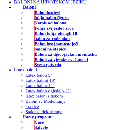
BALONI NA HRVATSKOM JEZIKU
Baloni
Balon brojevi
folija balon figura
Natpis od balona
Folija zvijezde i srca
Balon folija okrugli 18
balon za rođendan
Balon broj samostojeći
baloni na štapiću
Baloni za djevojačku i momačku
Baloni za vjerske svečanosti
Sveta potvrda
Latex baloni
Latex balon 5″
Latex baloni 10″
Latex balon 12″
Latex balon ogledalo 12″
latex baloni s tiskom
Baloni za Modeliranje
Trakice
Stalci za dekoriranje
Party program
Čaše
Salvete