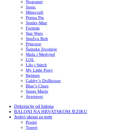
Nogomet
Sonic
Minecraft
Peppa Pig
Spider-Man
Fortnite
Star Wars
Spužva Bob
Princeze
Šumske životinje
Maša i Medvjed
LOL
Lilo i Stitch
My Little Pony
Betmen
Gabby’s Dollhouse
Blue’s Clues
Super Mario
Avengers
Dekoracije od balona
BALONI NA HRVATSKOM JEZIKU
Jestivi ukrasi za torte
Posipi
Toperi