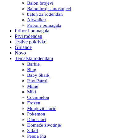
Balon brojevi
Balon broj samostojeći
balon za rođendan
Airwalker
Pribor i pomagala
Pribor i pomagala
Prvi rođendan
Jestive pokrivke
Girlande
Novo
Tematski rođendani
Barbie
Bing
Baby Shark
Paw Patrol
Minie
Miki
Cocomelon
Frozen
Munjeviti Jurić
Pokemon
Dinosauri
Domaće životinje
Safari
Peppa Pig