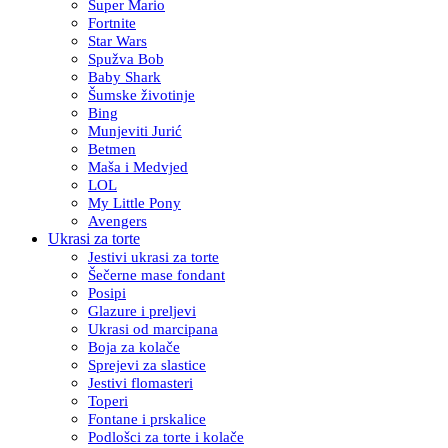
Super Mario
Fortnite
Star Wars
Spužva Bob
Baby Shark
Šumske životinje
Bing
Munjeviti Jurić
Betmen
Maša i Medvjed
LOL
My Little Pony
Avengers
Ukrasi za torte
Jestivi ukrasi za torte
Šečerne mase fondant
Posipi
Glazure i preljevi
Ukrasi od marcipana
Boja za kolače
Sprejevi za slastice
Jestivi flomasteri
Toperi
Fontane i prskalice
Podlošci za torte i kolače