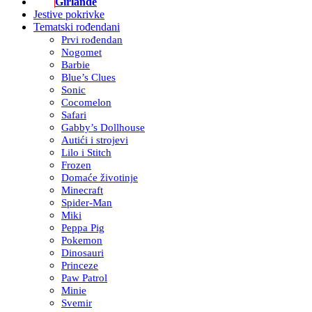
Girlande
Jestive pokrivke
Tematski rođendani
Prvi rođendan
Nogomet
Barbie
Blue’s Clues
Sonic
Cocomelon
Safari
Gabby’s Dollhouse
Autići i strojevi
Lilo i Stitch
Frozen
Domaće životinje
Minecraft
Spider-Man
Miki
Peppa Pig
Pokemon
Dinosauri
Princeze
Paw Patrol
Minie
Svemir