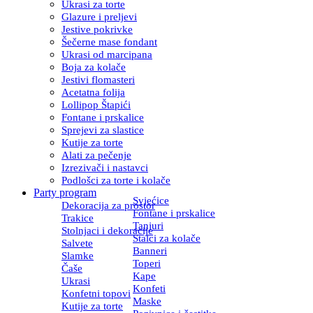
Ukrasi za torte
Glazure i preljevi
Jestive pokrivke
Šečerne mase fondant
Ukrasi od marcipana
Boja za kolače
Jestivi flomasteri
Acetatna folija
Lollipop Štapići
Fontane i prskalice
Sprejevi za slastice
Kutije za torte
Alati za pečenje
Izrezivači i nastavci
Podlošci za torte i kolače
Party program
Svjećice
Dekoracija za prostor
Fontane i prskalice
Trakice
Tanjuri
Stolnjaci i dekoracije
Stalci za kolače
Salvete
Banneri
Slamke
Toperi
Čaše
Kape
Ukrasi
Konfeti
Konfetni topovi
Maske
Kutije za torte