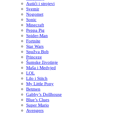
Autići i strojevi
Svemir
Nogomet
Sonic
Minecraft
Peppa Pig
Spider-Man
Fortnite
Star Wars
Spužva Bob
Princeze
Šumske životinje
Maša i Medvjed
LOL
Lilo i Stitch
My Little Pony
Betmen
Gabby’s Dollhouse
Blue’s Clues
Super Mario
Avengers