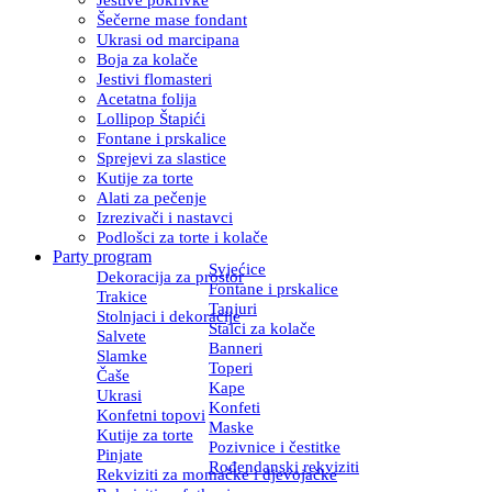
Šečerne mase fondant
Ukrasi od marcipana
Boja za kolače
Jestivi flomasteri
Acetatna folija
Lollipop Štapići
Fontane i prskalice
Sprejevi za slastice
Kutije za torte
Alati za pečenje
Izrezivači i nastavci
Podlošci za torte i kolače
Party program
Svjećice
Dekoracija za prostor
Fontane i prskalice
Trakice
Tanjuri
Stolnjaci i dekoracije
Stalci za kolače
Salvete
Banneri
Slamke
Toperi
Čaše
Kape
Ukrasi
Konfeti
Konfetni topovi
Maske
Kutije za torte
Pozivnice i čestitke
Pinjate
Rođendanski rekviziti
Rekviziti za momačke i djevojačke