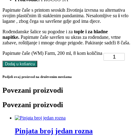
Papirnate čaše s printom seoskih životinja izvrsna su alternativa
svojim plastičnim ili staklenim pandanima. Nesalomljive su
i
vrlo
lagane , zbog čega su savršene gdje god ima djece.
Rođendanske šalice su pogodne i za
tople i za hladne
napitke.
Papirnate čaše savršen su ukras za rođendane, vrtne
zabave, roštiljanje i mnoge druge prigode. Pakiranje sadrži 8 čaša.
Papirnate čaše (WM) Farm, 200 ml, 8 kom količina
Dodaj u košaricu
Podjeli ovaj proizvod na društvenim mrežama
Povezani proizvodi
Povezani proizvodi
Pinjata broj jedan rozna