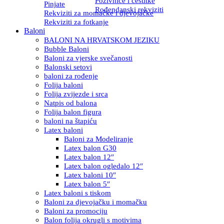
Pozivnice i čestitke
Pinjate
Rođendanski rekviziti
Rekviziti za momačke i djevojačke
Rekviziti za fotkanje
Baloni
BALONI NA HRVATSKOM JEZIKU
Bubble Baloni
Baloni za vjerske svečanosti
Balonski setovi
baloni za rođenje
Folija baloni
Folija zvijezde i srca
Natpis od balona
Folija balon figura
baloni na štapiću
Latex baloni
Baloni za Modeliranje
Latex balon G30
Latex balon 12″
Latex balon ogledalo 12″
Latex baloni 10″
Latex balon 5″
Latex baloni s tiskom
Baloni za djevojačku i momačku
Baloni za promociju
Balon folija okrugli s motivima