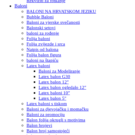
Rekviziti za fotkanje
Baloni
BALONI NA HRVATSKOM JEZIKU
Bubble Baloni
Baloni za vjerske svečanosti
Balonski setovi
baloni za rođenje
Folija baloni
Folija zvijezde i srca
Natpis od balona
Folija balon figura
baloni na štapiću
Latex baloni
Baloni za Modeliranje
Latex balon G30
Latex balon 12″
Latex balon ogledalo 12″
Latex baloni 10″
Latex balon 5″
Latex baloni s tiskom
Baloni za djevojačku i momačku
Baloni za promociju
Balon folija okrugli s motivima
Balon brojevi
Balon broj samostojeći