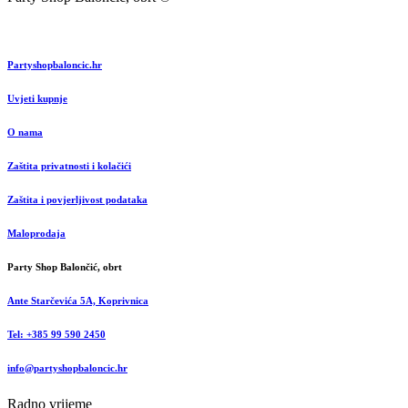
Partyshopbaloncic.hr
Uvjeti kupnje
O nama
Zaštita privatnosti i kolačići
Zaštita i povjerljivost podataka
Maloprodaja
Party Shop Balončić, obrt
Ante Starčevića 5A, Koprivnica
Tel: +385 99 590 2450
info@partyshopbaloncic.hr
Radno vrijeme