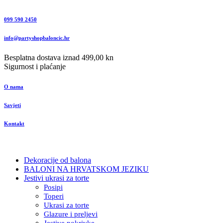
099 590 2450
info@partyshopbaloncic.hr
Besplatna dostava iznad 499,00 kn
Sigurnost i plaćanje
O nama
Savjeti
Kontakt
Dekoracije od balona
BALONI NA HRVATSKOM JEZIKU
Jestivi ukrasi za torte
Posipi
Toperi
Ukrasi za torte
Glazure i preljevi
Jestive pokrivke