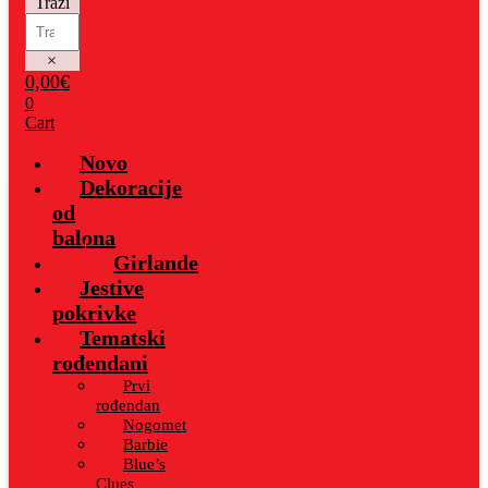
Traži
×
0,00
€
0
Cart
Novo
Dekoracije
od
balona
Girlande
Jestive
pokrivke
Tematski
rođendani
Prvi
rođendan
Nogomet
Barbie
Blue’s
Clues