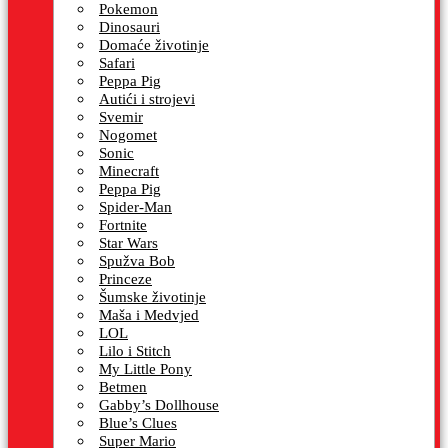
Pokemon
Dinosauri
Domaće životinje
Safari
Peppa Pig
Autići i strojevi
Svemir
Nogomet
Sonic
Minecraft
Peppa Pig
Spider-Man
Fortnite
Star Wars
Spužva Bob
Princeze
Šumske životinje
Maša i Medvjed
LOL
Lilo i Stitch
My Little Pony
Betmen
Gabby’s Dollhouse
Blue’s Clues
Super Mario