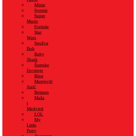
Minie
Svemir
Super
Mario
Fortnite
Star
Wars
Spužva
Bob
Baby
Shark
Šumske
životinje
Bing
Munjeviti
Jurić
Betmen
Maša
i
Medvjed
LOL
My
Little
Pony
Avengers