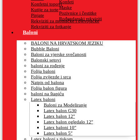
Konfeti
Konfetni topovi
Maske
Kutije za torte
Pozivnice i čestitke
Pinjate
Rođendanski rekviziti
Rekviziti za momačke i djevojačke
Rekviziti za fotkanje
Baloni
BALONI NA HRVATSKOM JEZIKU
Bubble Baloni
Baloni za vjerske svečanosti
Balonski setovi
baloni za rođenje
Folija baloni
Folija zvijezde i srca
Natpis od balona
Folija balon figura
baloni na štapiću
Latex baloni
Baloni za Modeliranje
Latex balon G30
Latex balon 12″
Latex balon ogledalo 12″
Latex baloni 10″
Latex balon 5″
Latex baloni s tiskom