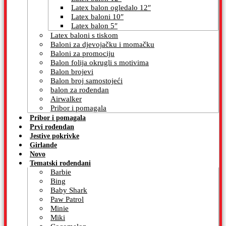
Latex balon ogledalo 12″
Latex baloni 10″
Latex balon 5″
Latex baloni s tiskom
Baloni za djevojačku i momačku
Baloni za promociju
Balon folija okrugli s motivima
Balon brojevi
Balon broj samostojeći
balon za rođendan
Airwalker
Pribor i pomagala
Pribor i pomagala
Prvi rođendan
Jestive pokrivke
Girlande
Novo
Tematski rođendani
Barbie
Bing
Baby Shark
Paw Patrol
Minie
Miki