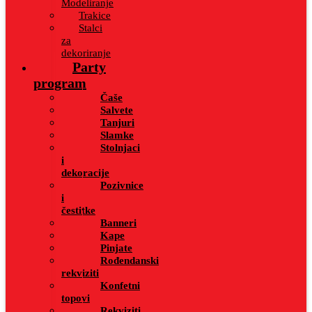
Modeliranje
Trakice
Stalci
za
dekoriranje
Party
program
Čaše
Salvete
Tanjuri
Slamke
Stolnjaci
i
dekoracije
Pozivnice
i
čestitke
Banneri
Kape
Pinjate
Rođendanski
rekviziti
Konfetni
topovi
Rekviziti