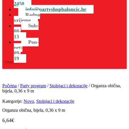
2450
info@partyshopbaloncic.hr
Radno
vrijeme
Sub:
08-
13
Pon-
pet:
09-
19
Početna
/
Party program
/
Stolnjaci i dekoracije
/ Organza obična,
bijela, 0,36 x 9 m
Kategorije:
Novo
,
Stolnjaci i dekoracije
Organza obična, bijela, 0,36 x 9 m
6,64
€