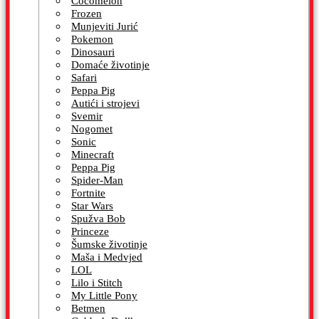
Cocomelon
Frozen
Munjeviti Jurić
Pokemon
Dinosauri
Domaće životinje
Safari
Peppa Pig
Autići i strojevi
Svemir
Nogomet
Sonic
Minecraft
Peppa Pig
Spider-Man
Fortnite
Star Wars
Spužva Bob
Princeze
Šumske životinje
Maša i Medvjed
LOL
Lilo i Stitch
My Little Pony
Betmen