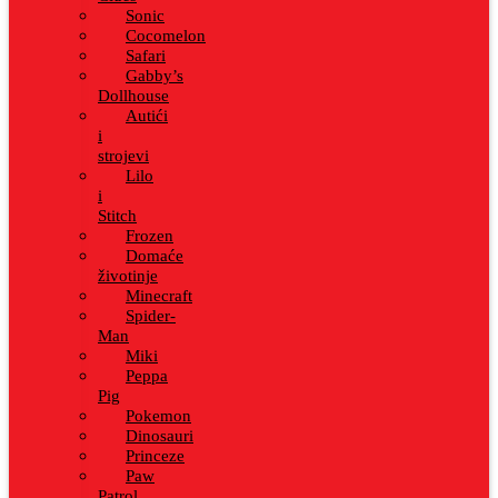
Sonic
Cocomelon
Safari
Gabby’s
Dollhouse
Autići
i
strojevi
Lilo
i
Stitch
Frozen
Domaće
životinje
Minecraft
Spider-
Man
Miki
Peppa
Pig
Pokemon
Dinosauri
Princeze
Paw
Patrol