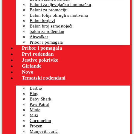
Baloni za djevojačku i momačku
Baloni za promociju
Balon folija okrugli s motivima
Balon brojevi
Balon broj samostojeći
balon za rođendan
Airwalker
Pribor i pomagala
Pribor i pomagala
Prvi rođendan
Jestive pokrivke
Girlande
Novo
Tematski rođendani
Barbie
Bing
Baby Shark
Paw Patrol
Minie
Miki
Cocomelon
Frozen
Munjeviti Jurić