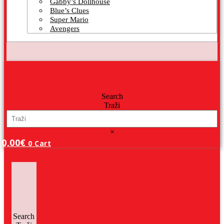
Gabby’s Dollhouse
Blue’s Clues
Super Mario
Avengers
Search
Traži
×
0,00
€
0
Cart
Search