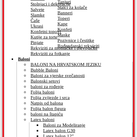
Tanjuri
Stolnjaci i dekoracije
Stalci za kolače
Salvete
Banneri
Slamke
Toperi
Čaše
Kape
Ukrasi
Konfeti
Konfetni topovi
Maske
Kutije za torte
Pozivnice i čestitke
Pinjate
Rođendanski rekviziti
Rekviziti za momačke i djevojačke
Rekviziti za fotkanje
Baloni
BALONI NA HRVATSKOM JEZIKU
Bubble Baloni
Baloni za vjerske svečanosti
Balonski setovi
baloni za rođenje
Folija baloni
Folija zvijezde i srca
Natpis od balona
Folija balon figura
baloni na štapiću
Latex baloni
Baloni za Modeliranje
Latex balon G30
Latex balon 12″