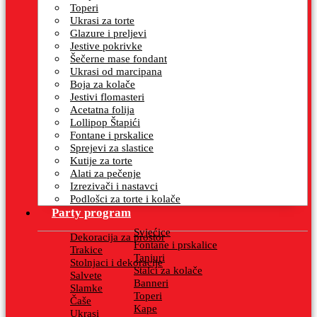
Toperi
Ukrasi za torte
Glazure i preljevi
Jestive pokrivke
Šečerne mase fondant
Ukrasi od marcipana
Boja za kolače
Jestivi flomasteri
Acetatna folija
Lollipop Štapići
Fontane i prskalice
Sprejevi za slastice
Kutije za torte
Alati za pečenje
Izrezivači i nastavci
Podlošci za torte i kolače
Party program
Svjećice
Dekoracija za prostor
Fontane i prskalice
Trakice
Tanjuri
Stolnjaci i dekoracije
Stalci za kolače
Salvete
Banneri
Slamke
Toperi
Čaše
Kape
Ukrasi