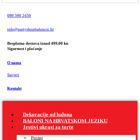
099 590 2450
info@partyshopbaloncic.hr
Besplatna dostava iznad 499,00 kn
Sigurnost i plaćanje
O nama
Savjeti
Kontakt
Dekoracije od balona
BALONI NA HRVATSKOM JEZIKU
Jestivi ukrasi za torte
Posipi