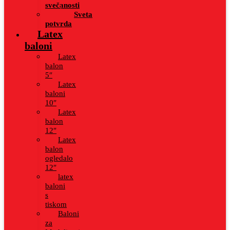
svečanosti
Sveta
potvrda
Latex
baloni
Latex
balon
5″
Latex
baloni
10″
Latex
balon
12″
Latex
balon
ogledalo
12″
latex
baloni
s
tiskom
Baloni
za