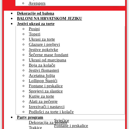
Avengers
Dekoracije od balona
BALONI NA HRVATSKOM JEZIKU
Jestivi ukrasi za torte
Posipi
Toperi
Ukrasi za torte
Glazure i preljevi
Jestive pokrivke
Šečerne mase fondant
Ukrasi od marcipana
Boja za kolače
Jestivi flomasteri
Acetatna folija
Lollipop Štapići
Fontane i prskalice
Sprejevi za slastice
Kutije za torte
Alati za pečenje
Izrezivači i nastavci
Podlošci za torte i kolače
Party program
Svjećice
Dekoracija za prostor
Fontane i prskalice
Trakice