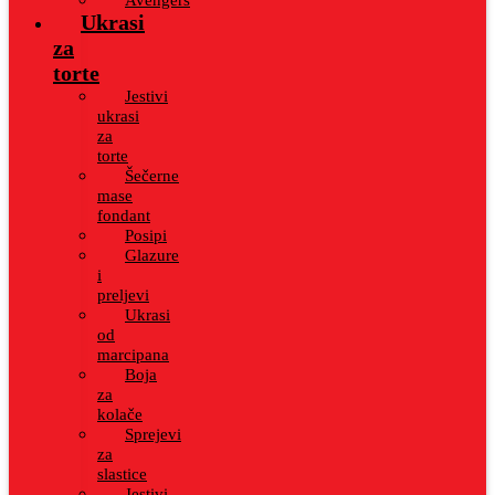
Ukrasi
za
torte
Jestivi
ukrasi
za
torte
Šečerne
mase
fondant
Posipi
Glazure
i
preljevi
Ukrasi
od
marcipana
Boja
za
kolače
Sprejevi
za
slastice
Jestivi