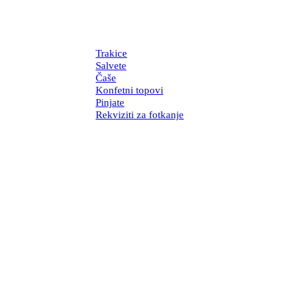
Trakice
Salvete
Čaše
Konfetni topovi
Pinjate
Rekviziti za fotkanje