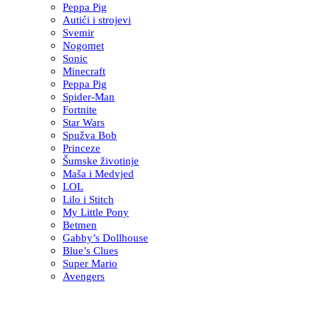
Peppa Pig
Autići i strojevi
Svemir
Nogomet
Sonic
Minecraft
Peppa Pig
Spider-Man
Fortnite
Star Wars
Spužva Bob
Princeze
Šumske životinje
Maša i Medvjed
LOL
Lilo i Stitch
My Little Pony
Betmen
Gabby’s Dollhouse
Blue’s Clues
Super Mario
Avengers