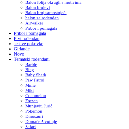
Balon folija okrugli s motivima
Balon brojevi
Balon broj samostojeći
balon za rođendan
Airwalker
Pribor i pomagala
Pribor i pomagala
Prvi rođendan
Jestive pokrivke
Girlande
Novo
Tematski rođendani
Barbie
Bing
Baby Shark
Paw Patrol
Minie
Miki
Cocomelon
Frozen
Munjeviti Jurić
Pokemon
Dinosauri
Domaće životinje
Safari