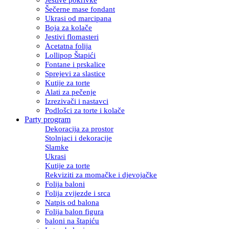
Šečerne mase fondant
Ukrasi od marcipana
Boja za kolače
Jestivi flomasteri
Acetatna folija
Lollipop Štapići
Fontane i prskalice
Sprejevi za slastice
Kutije za torte
Alati za pečenje
Izrezivači i nastavci
Podlošci za torte i kolače
Party program
Dekoracija za prostor
Stolnjaci i dekoracije
Slamke
Ukrasi
Kutije za torte
Rekviziti za momačke i djevojačke
Folija baloni
Folija zvijezde i srca
Natpis od balona
Folija balon figura
baloni na štapiću