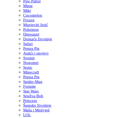
Paw Patrol
Minie
Miki
Cocomelon
Frozen
Munjeviti Jurić
Pokemon
Dinosauri
Domaće životinje
Safari
Peppa Pig
Autići i strojevi
Svemir
Nogomet
Sonic
Minecraft
Peppa Pig
Spider-Man
Fortnite
Star Wars
Spužva Bob
Princeze
Šumske životinje
Maša i Medvjed
LOL