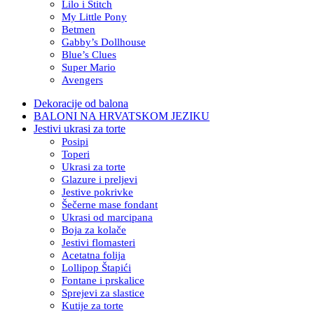
Lilo i Stitch
My Little Pony
Betmen
Gabby’s Dollhouse
Blue’s Clues
Super Mario
Avengers
Dekoracije od balona
BALONI NA HRVATSKOM JEZIKU
Jestivi ukrasi za torte
Posipi
Toperi
Ukrasi za torte
Glazure i preljevi
Jestive pokrivke
Šečerne mase fondant
Ukrasi od marcipana
Boja za kolače
Jestivi flomasteri
Acetatna folija
Lollipop Štapići
Fontane i prskalice
Sprejevi za slastice
Kutije za torte