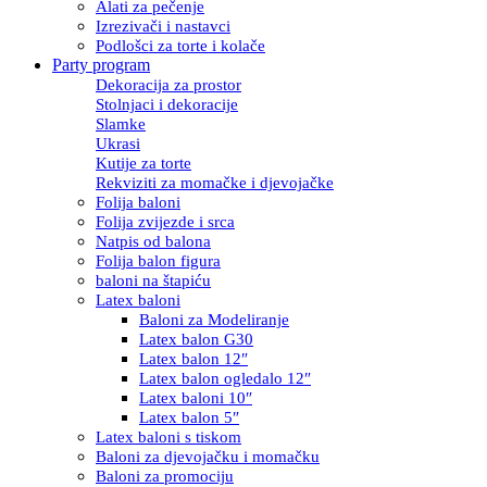
Alati za pečenje
Izrezivači i nastavci
Podlošci za torte i kolače
Party program
Dekoracija za prostor
Stolnjaci i dekoracije
Slamke
Ukrasi
Kutije za torte
Rekviziti za momačke i djevojačke
Folija baloni
Folija zvijezde i srca
Natpis od balona
Folija balon figura
baloni na štapiću
Latex baloni
Baloni za Modeliranje
Latex balon G30
Latex balon 12″
Latex balon ogledalo 12″
Latex baloni 10″
Latex balon 5″
Latex baloni s tiskom
Baloni za djevojačku i momačku
Baloni za promociju