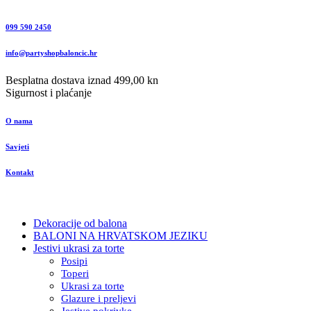
099 590 2450
info@partyshopbaloncic.hr
Besplatna dostava iznad 499,00 kn
Sigurnost i plaćanje
O nama
Savjeti
Kontakt
Dekoracije od balona
BALONI NA HRVATSKOM JEZIKU
Jestivi ukrasi za torte
Posipi
Toperi
Ukrasi za torte
Glazure i preljevi
Jestive pokrivke