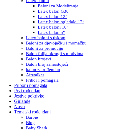
Latex baloni
Baloni za Modeliranje
Latex balon G30
Latex balon 12″
Latex balon ogledalo 12″
Latex baloni 10″
Latex balon 5″
Latex baloni s tiskom
Baloni za djevojačku i momačku
Baloni za promociju
Balon folija okrugli s motivima
Balon brojevi
Balon broj samostojeći
balon za rođendan
Airwalker
Pribor i pomagala
Pribor i pomagala
Prvi rođendan
Jestive pokrivke
Girlande
Novo
Tematski rođendani
Barbie
Bing
Baby Shark