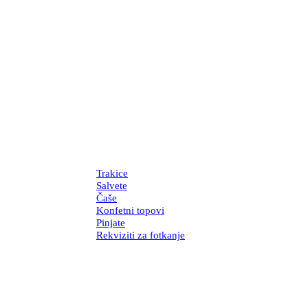
Trakice
Salvete
Čaše
Konfetni topovi
Pinjate
Rekviziti za fotkanje