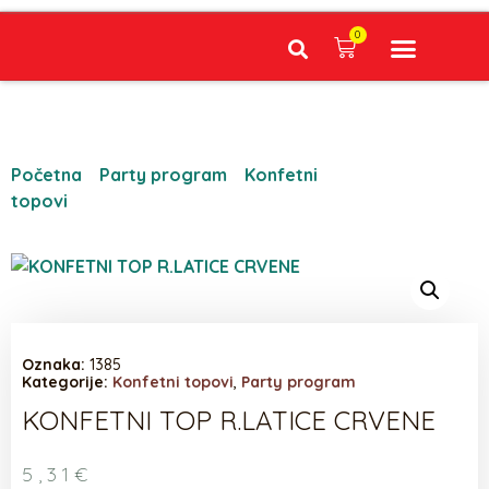
0
Narudžbe napravljene do 12:00 sati šaljemo isti radni dan, Dostava iznosi 5€ plaćanje pouzećem može se razlikovati ovisno o mjestu. Vrijeme dostave je 3 do 5 radnih dana.
Početna
/
Party program
/
Konfetni
topovi
/ KONFETNI TOP R.LATICE CRVENE
Oznaka:
1385
Kategorije:
Konfetni topovi
,
Party program
KONFETNI TOP R.LATICE CRVENE
5,31
€