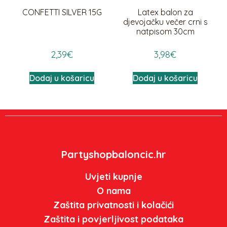
CONFETTI SILVER 15G
Latex balon za
djevojačku večer crni s
natpisom 30cm
2,39
€
3,98
€
Dodaj u košaricu
Dodaj u košaricu
Partyshopbaloncic.hr
Uvjeti kupnje
O nama
Zaštita privatnosti i kolačići
Zaštita i povjerljivost podataka