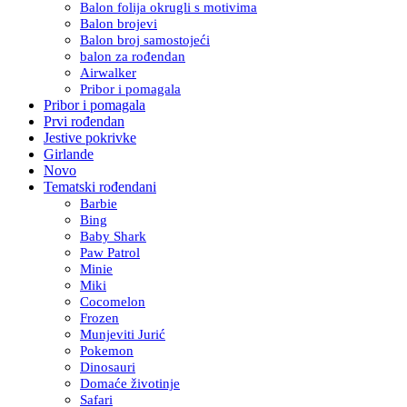
Balon folija okrugli s motivima
Balon brojevi
Balon broj samostojeći
balon za rođendan
Airwalker
Pribor i pomagala
Pribor i pomagala
Prvi rođendan
Jestive pokrivke
Girlande
Novo
Tematski rođendani
Barbie
Bing
Baby Shark
Paw Patrol
Minie
Miki
Cocomelon
Frozen
Munjeviti Jurić
Pokemon
Dinosauri
Domaće životinje
Safari