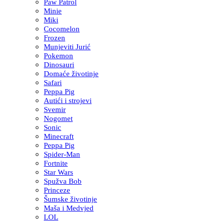
Paw Patrol
Minie
Miki
Cocomelon
Frozen
Munjeviti Jurić
Pokemon
Dinosauri
Domaće životinje
Safari
Peppa Pig
Autići i strojevi
Svemir
Nogomet
Sonic
Minecraft
Peppa Pig
Spider-Man
Fortnite
Star Wars
Spužva Bob
Princeze
Šumske životinje
Maša i Medvjed
LOL