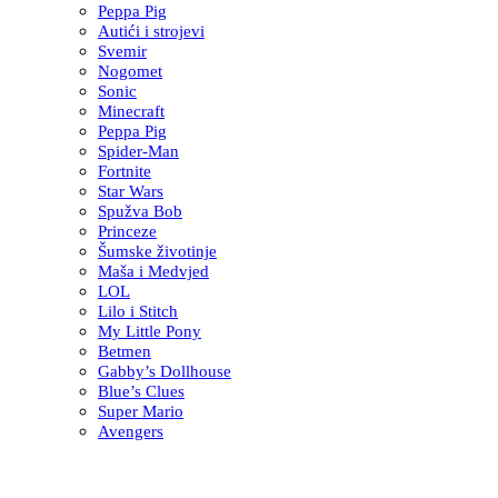
Peppa Pig
Autići i strojevi
Svemir
Nogomet
Sonic
Minecraft
Peppa Pig
Spider-Man
Fortnite
Star Wars
Spužva Bob
Princeze
Šumske životinje
Maša i Medvjed
LOL
Lilo i Stitch
My Little Pony
Betmen
Gabby’s Dollhouse
Blue’s Clues
Super Mario
Avengers