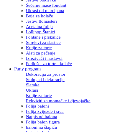
Šečerne mase fondant
Ukrasi od marcipana
Boja za kolače
Jestivi flomasteri
Acetatna folija
Lollipop Štapići
Fontane i prskalice
Sprejevi za slastice
Kutije za torte
Alati za pečenje
Izrezivači i nastavci
Podlošci za torte i kolače
Party program
Dekoracija za prostor
Stolnjaci i dekoracije
Slamke
Ukrasi
Kutije za torte
Rekviziti za momačke i djevojačke
Folija baloni
Folija zvijezde i srca
Natpis od balona
Folija balon figura
baloni na štapiću