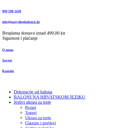
099 590 2450
info@partyshopbaloncic.hr
Besplatna dostava iznad 499,00 kn
Sigurnost i plaćanje
O nama
Savjeti
Kontakt
Dekoracije od balona
BALONI NA HRVATSKOM JEZIKU
Jestivi ukrasi za torte
Posipi
Toperi
Ukrasi za torte
Glazure i preljevi
Jestive pokrivke