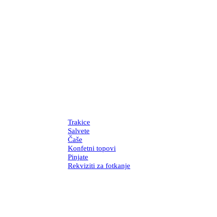
Trakice
Salvete
Čaše
Konfetni topovi
Pinjate
Rekviziti za fotkanje