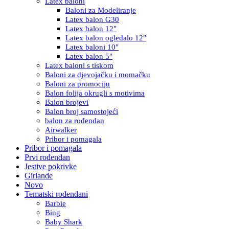
Latex baloni
Baloni za Modeliranje
Latex balon G30
Latex balon 12″
Latex balon ogledalo 12″
Latex baloni 10″
Latex balon 5″
Latex baloni s tiskom
Baloni za djevojačku i momačku
Baloni za promociju
Balon folija okrugli s motivima
Balon brojevi
Balon broj samostojeći
balon za rođendan
Airwalker
Pribor i pomagala
Pribor i pomagala
Prvi rođendan
Jestive pokrivke
Girlande
Novo
Tematski rođendani
Barbie
Bing
Baby Shark