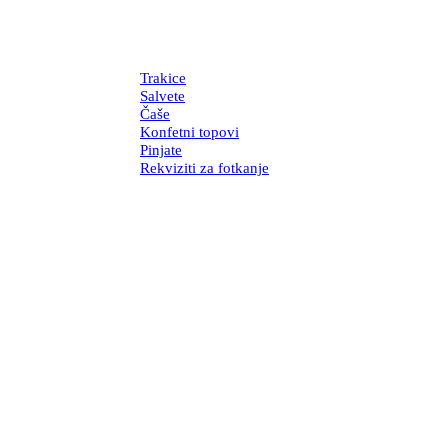
Trakice
Salvete
Čaše
Konfetni topovi
Pinjate
Rekviziti za fotkanje