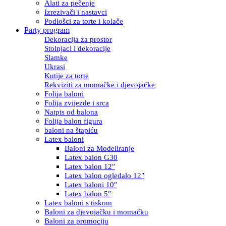
Alati za pečenje
Izrezivači i nastavci
Podlošci za torte i kolače
Party program
Dekoracija za prostor
Stolnjaci i dekoracije
Slamke
Ukrasi
Kutije za torte
Rekviziti za momačke i djevojačke
Folija baloni
Folija zvijezde i srca
Natpis od balona
Folija balon figura
baloni na štapiću
Latex baloni
Baloni za Modeliranje
Latex balon G30
Latex balon 12″
Latex balon ogledalo 12″
Latex baloni 10″
Latex balon 5″
Latex baloni s tiskom
Baloni za djevojačku i momačku
Baloni za promociju