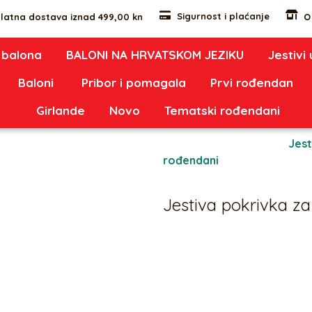
Sigurnost i plaćanje
latna dostava iznad 499,00 kn
O
 balona
BALONI NA HRVATSKOM JEZIKU
Jestivi
Baloni
Pribor i pomagala
Prvi rođendan
Girlande
Novo
Tematski rođendani
rivka za tortu Munjeviti Jurić
Oznaka:
087
Kategorije:
Jest
rođendani
Jestiva pokrivka za 
5,00
€
Jestiva pokrivka za tortu s 