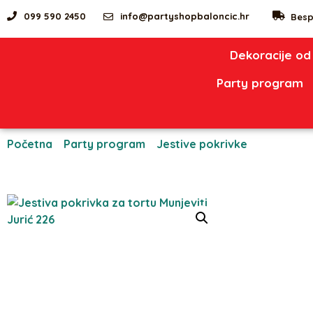
099 590 2450
info@partyshopbaloncic.hr
Besp
Dekoracije od
Party program
Početna
/
Party program
/
Jestive pokrivke
/ Jestiva pok
226