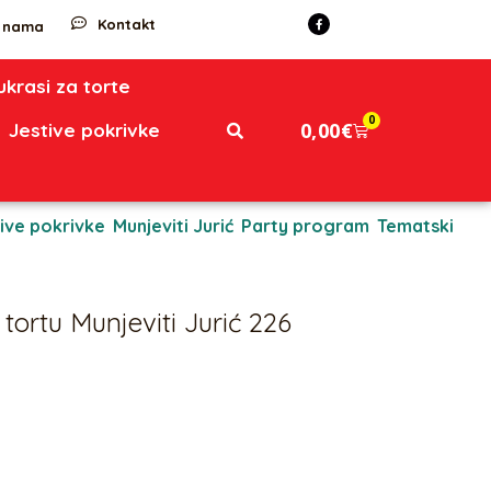
Kontakt
 nama
 ukrasi za torte
0
0,00
€
Jestive pokrivke
ive pokrivke
,
Munjeviti Jurić
,
Party program
,
Tematski
tortu Munjeviti Jurić 226
motivom Munjevitog Jurića