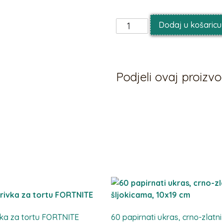
Dodaj u košaricu
Podjeli ovaj proiz
vka za tortu FORTNITE
60 papirnati ukras, crno-zlatni