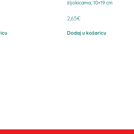
šljokicama, 10×19 cm
2,65
€
icu
Dodaj u košaricu