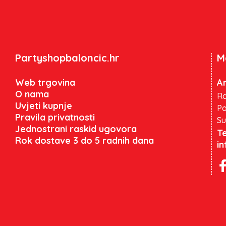
Partyshopbaloncic.hr
M
Web trgovina
An
O nama
Ra
Uvjeti kupnje
Po
Pravila privatnosti
Su
Jednostrani raskid ugovora
Te
Rok dostave 3 do 5 radnih dana
i