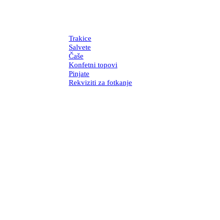
Trakice
Salvete
Čaše
Konfetni topovi
Pinjate
Rekviziti za fotkanje