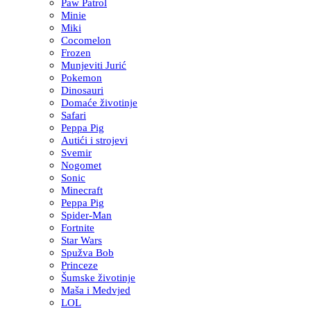
Paw Patrol
Minie
Miki
Cocomelon
Frozen
Munjeviti Jurić
Pokemon
Dinosauri
Domaće životinje
Safari
Peppa Pig
Autići i strojevi
Svemir
Nogomet
Sonic
Minecraft
Peppa Pig
Spider-Man
Fortnite
Star Wars
Spužva Bob
Princeze
Šumske životinje
Maša i Medvjed
LOL