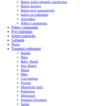
Balon folija okrugli s motivima
Balon brojevi
Balon broj samostojeći
balon za rođendan
Airwalker
Pribor i pomagala
Pribor i pomagala
Prvi rođendan
Jestive pokrivke
Girlande
Novo
Tematski rođendani
Barbie
Bing
Baby Shark
Paw Patrol
Minie
Miki
Cocomelon
Frozen
Munjeviti Jurić
Pokemon
Dinosauri
Domaće životinje
Safari