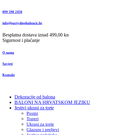
099 590 2450
info@partyshopbaloncic.hr
Besplatna dostava iznad 499,00 kn
Sigurnost i plaćanje
O nama
Savjeti
Kontakt
Dekoracije od balona
BALONI NA HRVATSKOM JEZIKU
Jestivi ukrasi za torte
Posipi
Toperi
Ukrasi za torte
Glazure i preljevi
Jestive pokrivke