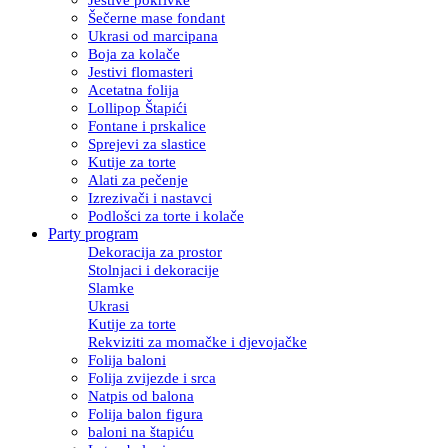
Šečerne mase fondant
Ukrasi od marcipana
Boja za kolače
Jestivi flomasteri
Acetatna folija
Lollipop Štapići
Fontane i prskalice
Sprejevi za slastice
Kutije za torte
Alati za pečenje
Izrezivači i nastavci
Podlošci za torte i kolače
Party program
Dekoracija za prostor
Stolnjaci i dekoracije
Slamke
Ukrasi
Kutije za torte
Rekviziti za momačke i djevojačke
Folija baloni
Folija zvijezde i srca
Natpis od balona
Folija balon figura
baloni na štapiću