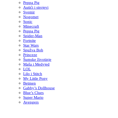
Peppa Pig
Autići i strojevi
Svemir
Nogomet
Sonic
Minecraft
Peppa Pig
Spider-Man
Fortnite
Star Wars
Spužva Bob
Princeze
Šumske životinje
Maša i Medvjed
LOL
Lilo i Stitch
My Little Pony
Betmen
Gabby’s Dollhouse
Blue’s Clues
Super Mario
Avengers