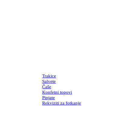
Trakice
Salvete
Čaše
Konfetni topovi
Pinjate
Rekviziti za fotkanje