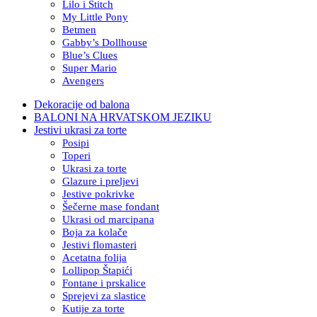
Lilo i Stitch
My Little Pony
Betmen
Gabby’s Dollhouse
Blue’s Clues
Super Mario
Avengers
Dekoracije od balona
BALONI NA HRVATSKOM JEZIKU
Jestivi ukrasi za torte
Posipi
Toperi
Ukrasi za torte
Glazure i preljevi
Jestive pokrivke
Šečerne mase fondant
Ukrasi od marcipana
Boja za kolače
Jestivi flomasteri
Acetatna folija
Lollipop Štapići
Fontane i prskalice
Sprejevi za slastice
Kutije za torte