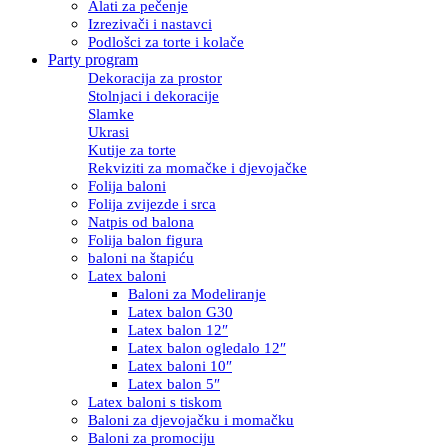
Alati za pečenje
Izrezivači i nastavci
Podlošci za torte i kolače
Party program
Dekoracija za prostor
Stolnjaci i dekoracije
Slamke
Ukrasi
Kutije za torte
Rekviziti za momačke i djevojačke
Folija baloni
Folija zvijezde i srca
Natpis od balona
Folija balon figura
baloni na štapiću
Latex baloni
Baloni za Modeliranje
Latex balon G30
Latex balon 12″
Latex balon ogledalo 12″
Latex baloni 10″
Latex balon 5″
Latex baloni s tiskom
Baloni za djevojačku i momačku
Baloni za promociju