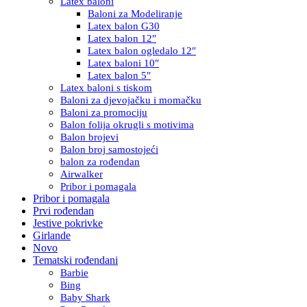
Latex baloni
Baloni za Modeliranje
Latex balon G30
Latex balon 12″
Latex balon ogledalo 12″
Latex baloni 10″
Latex balon 5″
Latex baloni s tiskom
Baloni za djevojačku i momačku
Baloni za promociju
Balon folija okrugli s motivima
Balon brojevi
Balon broj samostojeći
balon za rođendan
Airwalker
Pribor i pomagala
Pribor i pomagala
Prvi rođendan
Jestive pokrivke
Girlande
Novo
Tematski rođendani
Barbie
Bing
Baby Shark