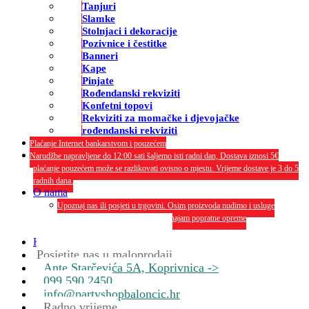
Tanjuri
Slamke
Stolnjaci i dekoracije
Pozivnice i čestitke
Banneri
Kape
Pinjate
Rođendanski rekviziti
Konfetni topovi
Rekviziti za momačke i djevojačke
rođendanski rekviziti
Plaćanje Internet bankarstvom i pouzećem
Narudžbe napravljene do 12:00 sati šaljemo isti radni dan, Dostava iznosi 5€
plaćanje pouzećem može se razlikovati ovisno o mjestu. Vrijeme dostave je 3 do 5
radnih dana.
O nama
Upoznaj nas ili posjeti u trgovini. Osim proizvoda nudimo i usluge
dekoriranja interijera i eksterija te najam popratne opreme
O nama
Kontakt
Posjetite nas u maloprodaji
Ante Starčevića 5A, Koprivnica ->
099 590 2450
info@partyshopbaloncic.hr
Radno vrijeme