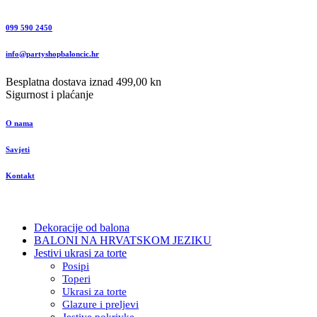
099 590 2450
info@partyshopbaloncic.hr
Besplatna dostava iznad 499,00 kn
Sigurnost i plaćanje
O nama
Savjeti
Kontakt
Dekoracije od balona
BALONI NA HRVATSKOM JEZIKU
Jestivi ukrasi za torte
Posipi
Toperi
Ukrasi za torte
Glazure i preljevi
Jestive pokrivke