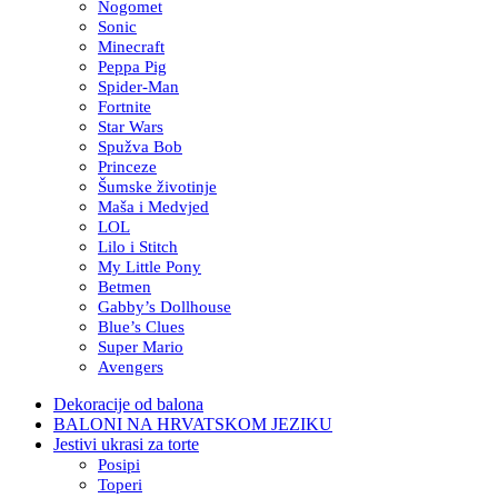
Nogomet
Sonic
Minecraft
Peppa Pig
Spider-Man
Fortnite
Star Wars
Spužva Bob
Princeze
Šumske životinje
Maša i Medvjed
LOL
Lilo i Stitch
My Little Pony
Betmen
Gabby’s Dollhouse
Blue’s Clues
Super Mario
Avengers
Dekoracije od balona
BALONI NA HRVATSKOM JEZIKU
Jestivi ukrasi za torte
Posipi
Toperi