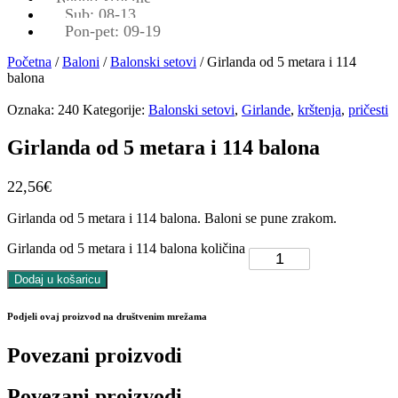
Sub: 08-13
Pon-pet: 09-19
Početna
/
Baloni
/
Balonski setovi
/ Girlanda od 5 metara i 114
balona
Oznaka:
240
Kategorije:
Balonski setovi
,
Girlande
,
krštenja
,
pričesti
Girlanda od 5 metara i 114 balona
22,56
€
Girlanda od 5 metara i 114 balona. Baloni se pune zrakom.
Girlanda od 5 metara i 114 balona količina
Dodaj u košaricu
Podjeli ovaj proizvod na društvenim mrežama
Povezani proizvodi
Povezani proizvodi