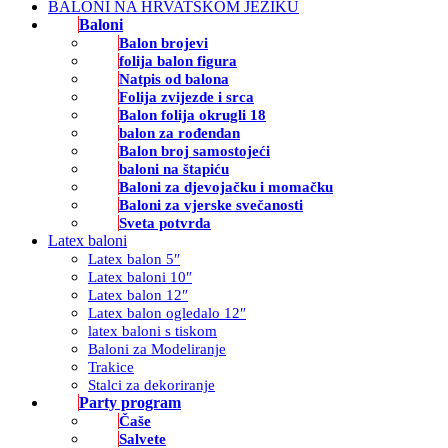
BALONI NA HRVATSKOM JEZIKU
Baloni
Balon brojevi
folija balon figura
Natpis od balona
Folija zvijezde i srca
Balon folija okrugli 18
balon za rođendan
Balon broj samostojeći
baloni na štapiću
Baloni za djevojačku i momačku
Baloni za vjerske svečanosti
Sveta potvrda
Latex baloni
Latex balon 5″
Latex baloni 10″
Latex balon 12″
Latex balon ogledalo 12″
latex baloni s tiskom
Baloni za Modeliranje
Trakice
Stalci za dekoriranje
Party program
Čaše
Salvete