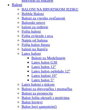
Rekviziti za fotkanje
Baloni
BALONI NA HRVATSKOM JEZIKU
Bubble Baloni
Baloni za vjerske svečanosti
Balonski setovi
baloni za rođenje
Folija baloni
Folija zvijezde i srca
Natpis od balona
Folija balon figura
baloni na štapiću
Latex baloni
Baloni za Modeliranje
Latex balon G30
Latex balon 12″
Latex balon ogledalo 12″
Latex baloni 10″
Latex balon 5″
Latex baloni s tiskom
Baloni za djevojačku i momačku
Baloni za promociju
Balon folija okrugli s motivima
Balon brojevi
Balon broj samostojeći