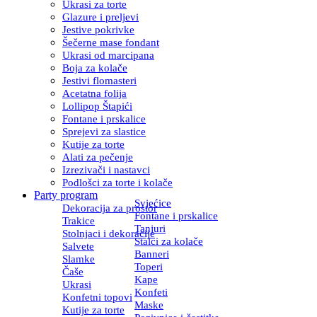
Ukrasi za torte
Glazure i preljevi
Jestive pokrivke
Šečerne mase fondant
Ukrasi od marcipana
Boja za kolače
Jestivi flomasteri
Acetatna folija
Lollipop Štapići
Fontane i prskalice
Sprejevi za slastice
Kutije za torte
Alati za pečenje
Izrezivači i nastavci
Podlošci za torte i kolače
Party program
Svjećice
Dekoracija za prostor
Fontane i prskalice
Trakice
Tanjuri
Stolnjaci i dekoracije
Stalci za kolače
Salvete
Banneri
Slamke
Toperi
Čaše
Kape
Ukrasi
Konfeti
Konfetni topovi
Maske
Kutije za torte