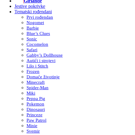
Girlande
Jestive pokrivke
Tematski rođendani
Prvi rođendan
Nogomet
Barbie
Blue’s Clues
Sonic
Cocomelon
Safari
Gabby’s Dollhouse
Autići i strojevi
Lilo i Stitch
Frozen
Domaće životinje
Minecraft
Spider-Man
Miki
Peppa Pig
Pokemon
Dinosauri
Princeze
Paw Patrol
Minie
Svemir