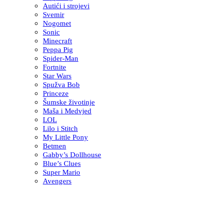
Autići i strojevi
Svemir
Nogomet
Sonic
Minecraft
Peppa Pig
Spider-Man
Fortnite
Star Wars
Spužva Bob
Princeze
Šumske životinje
Maša i Medvjed
LOL
Lilo i Stitch
My Little Pony
Betmen
Gabby’s Dollhouse
Blue’s Clues
Super Mario
Avengers