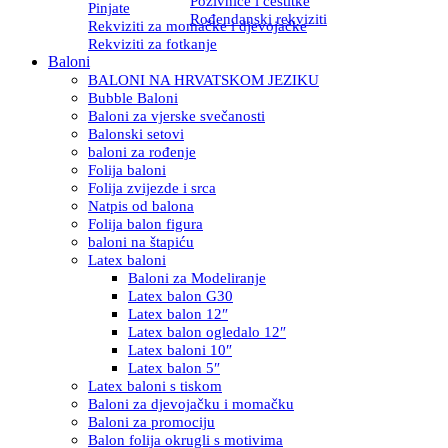
Pozivnice i čestitke
Pinjate
Rođendanski rekviziti
Rekviziti za momačke i djevojačke
Rekviziti za fotkanje
Baloni
BALONI NA HRVATSKOM JEZIKU
Bubble Baloni
Baloni za vjerske svečanosti
Balonski setovi
baloni za rođenje
Folija baloni
Folija zvijezde i srca
Natpis od balona
Folija balon figura
baloni na štapiću
Latex baloni
Baloni za Modeliranje
Latex balon G30
Latex balon 12″
Latex balon ogledalo 12″
Latex baloni 10″
Latex balon 5″
Latex baloni s tiskom
Baloni za djevojačku i momačku
Baloni za promociju
Balon folija okrugli s motivima