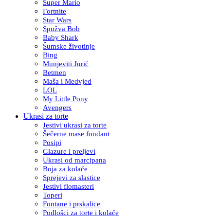
Super Mario
Fortnite
Star Wars
Spužva Bob
Baby Shark
Šumske životinje
Bing
Munjeviti Jurić
Betmen
Maša i Medvjed
LOL
My Little Pony
Avengers
Ukrasi za torte
Jestivi ukrasi za torte
Šečerne mase fondant
Posipi
Glazure i preljevi
Ukrasi od marcipana
Boja za kolače
Sprejevi za slastice
Jestivi flomasteri
Toperi
Fontane i prskalice
Podlošci za torte i kolače