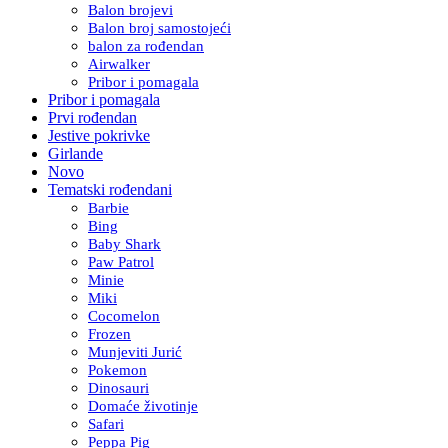
Balon brojevi
Balon broj samostojeći
balon za rođendan
Airwalker
Pribor i pomagala
Pribor i pomagala
Prvi rođendan
Jestive pokrivke
Girlande
Novo
Tematski rođendani
Barbie
Bing
Baby Shark
Paw Patrol
Minie
Miki
Cocomelon
Frozen
Munjeviti Jurić
Pokemon
Dinosauri
Domaće životinje
Safari
Peppa Pig