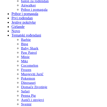
balon za rođendan
Airwalker
Pribor i pomagala
Pribor i pomagala
Prvi rođendan
Jestive pokrivke
Girlande
Novo
Tematski rođendani
Barbie
Bing
Baby Shark
Paw Patrol
Minie
Miki
Cocomelon
Frozen
Munjeviti Jurić
Pokemon
Dinosauri
Domaće životinje
Safari
Peppa Pig
Autići i strojevi
Svemir