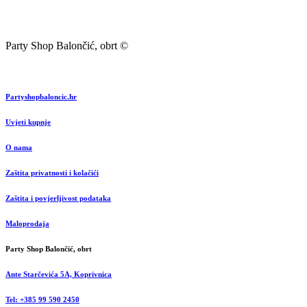
Party Shop Balončić, obrt ©
Partyshopbaloncic.hr
Uvjeti kupnje
O nama
Zaštita privatnosti i kolačići
Zaštita i povjerljivost podataka
Maloprodaja
Party Shop Balončić, obrt
Ante Starčevića 5A, Koprivnica
Tel: +385 99 590 2450