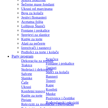
Šečerne mase fondant
Ukrasi od marcipana
Boja za kolače
Jestivi flomasteri
Acetatna folija
Lollipop Štapići
Fontane i prskalice
Sprejevi za slastice
Kutije za torte
Alati za pečenje
Izrezivači i nastavci
Podlošci za torte i kolače
Party program
Svjećice
Dekoracija za prostor
Fontane i prskalice
Trakice
Tanjuri
Stolnjaci i dekoracije
Stalci za kolače
Salvete
Banneri
Slamke
Toperi
Čaše
Kape
Ukrasi
Konfeti
Konfetni topovi
Maske
Kutije za torte
Pozivnice i čestitke
Pinjate
Rođendanski rekviziti
Rekviziti za momačke i djevojačke