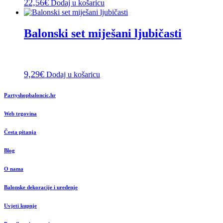
22,56
€
Dodaj u košaricu
Balonski set miješani ljubičasti
9,29
€
Dodaj u košaricu
Partyshopbaloncic.hr
Web trgovina
Česta pitanja
Blog
O nama
Balonske dekoracije i uređenje
Uvjeti kupnje