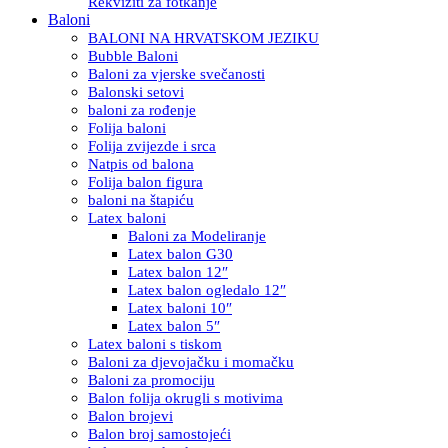
Rekviziti za fotkanje
Baloni
BALONI NA HRVATSKOM JEZIKU
Bubble Baloni
Baloni za vjerske svečanosti
Balonski setovi
baloni za rođenje
Folija baloni
Folija zvijezde i srca
Natpis od balona
Folija balon figura
baloni na štapiću
Latex baloni
Baloni za Modeliranje
Latex balon G30
Latex balon 12″
Latex balon ogledalo 12″
Latex baloni 10″
Latex balon 5″
Latex baloni s tiskom
Baloni za djevojačku i momačku
Baloni za promociju
Balon folija okrugli s motivima
Balon brojevi
Balon broj samostojeći