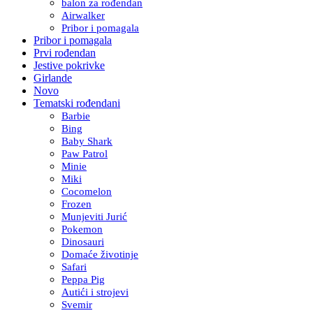
balon za rođendan
Airwalker
Pribor i pomagala
Pribor i pomagala
Prvi rođendan
Jestive pokrivke
Girlande
Novo
Tematski rođendani
Barbie
Bing
Baby Shark
Paw Patrol
Minie
Miki
Cocomelon
Frozen
Munjeviti Jurić
Pokemon
Dinosauri
Domaće životinje
Safari
Peppa Pig
Autići i strojevi
Svemir