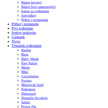
Balon brojevi
Balon broj samostojeći
balon za rođendan
Airwalker
Pribor i pomagala
Pribor i pomagala
Prvi rođendan
Jestive pokrivke
Girlande
Novo
Tematski rođendani
Barbie
Bing
Baby Shark
Paw Patrol
Minie
Miki
Cocomelon
Frozen
Munjeviti Jurić
Pokemon
Dinosauri
Domaće životinje
Safari
Peppa Pig