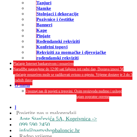
Tanjuri
Slamke
Stolnjaci i dekoracije
Pozivnice i čestitke
Banneri
Kape
Pinjate
Rođendanski rekviziti
Konfetni topovi
Rekviziti za momačke i djevojačke
rođendanski rekviziti
Plaćanje Internet bankarstvom i pouzećem
Narudžbe napravljene do 12:00 sati šaljemo isti radni dan, Dostava iznosi 5€
plaćanje pouzećem može se razlikovati ovisno o mjestu. Vrijeme dostave je 3 do 5
radnih dana.
O nama
Upoznaj nas ili posjeti u trgovini. Osim proizvoda nudimo i usluge
dekoriranja interijera i eksterija te najam popratne opreme
O nama
Kontakt
Posjetite nas u maloprodaji
Ante Starčevića 5A, Koprivnica ->
099 590 2450
info@partyshopbaloncic.hr
Radno vrijeme