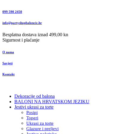
099 590 2450
info@partyshopbaloncic.hr
Besplatna dostava iznad 499,00 kn
Sigurnost i plaćanje
O nama
Savjeti
Kontakt
Dekoracije od balona
BALONI NA HRVATSKOM JEZIKU
Jestivi ukrasi za torte
Posipi
Toperi
Ukrasi za torte
Glazure i preljevi
Jestive pokrivke