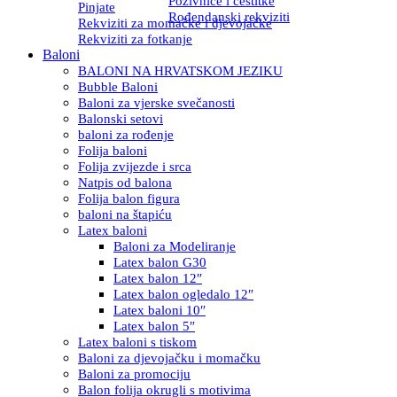
Pozivnice i čestitke
Pinjate
Rođendanski rekviziti
Rekviziti za momačke i djevojačke
Rekviziti za fotkanje
Baloni
BALONI NA HRVATSKOM JEZIKU
Bubble Baloni
Baloni za vjerske svečanosti
Balonski setovi
baloni za rođenje
Folija baloni
Folija zvijezde i srca
Natpis od balona
Folija balon figura
baloni na štapiću
Latex baloni
Baloni za Modeliranje
Latex balon G30
Latex balon 12″
Latex balon ogledalo 12″
Latex baloni 10″
Latex balon 5″
Latex baloni s tiskom
Baloni za djevojačku i momačku
Baloni za promociju
Balon folija okrugli s motivima