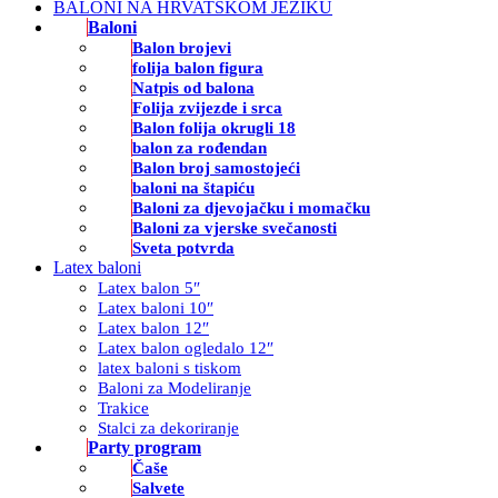
BALONI NA HRVATSKOM JEZIKU
Baloni
Balon brojevi
folija balon figura
Natpis od balona
Folija zvijezde i srca
Balon folija okrugli 18
balon za rođendan
Balon broj samostojeći
baloni na štapiću
Baloni za djevojačku i momačku
Baloni za vjerske svečanosti
Sveta potvrda
Latex baloni
Latex balon 5″
Latex baloni 10″
Latex balon 12″
Latex balon ogledalo 12″
latex baloni s tiskom
Baloni za Modeliranje
Trakice
Stalci za dekoriranje
Party program
Čaše
Salvete