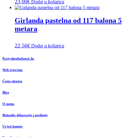
23,00
€
Dodaj u košaricu
Girlanda pastelna od 117 balona 5
metara
22,56
€
Dodaj u košaricu
Partyshopbaloncic.hr
Web trgovina
Česta pitanja
Blog
O nama
Balonske dekoracije i uređenje
Uvjeti kupnje