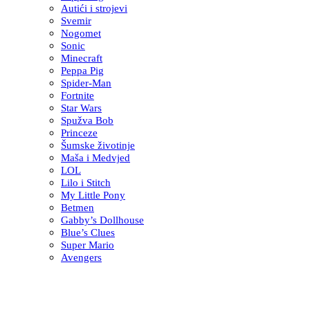
Autići i strojevi
Svemir
Nogomet
Sonic
Minecraft
Peppa Pig
Spider-Man
Fortnite
Star Wars
Spužva Bob
Princeze
Šumske životinje
Maša i Medvjed
LOL
Lilo i Stitch
My Little Pony
Betmen
Gabby’s Dollhouse
Blue’s Clues
Super Mario
Avengers