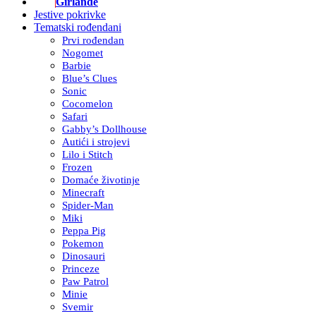
Girlande
Jestive pokrivke
Tematski rođendani
Prvi rođendan
Nogomet
Barbie
Blue’s Clues
Sonic
Cocomelon
Safari
Gabby’s Dollhouse
Autići i strojevi
Lilo i Stitch
Frozen
Domaće životinje
Minecraft
Spider-Man
Miki
Peppa Pig
Pokemon
Dinosauri
Princeze
Paw Patrol
Minie
Svemir