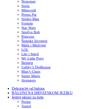
Nogomet
Sonic
Minecraft
Peppa Pig
Spider-Man
Fortnite
Star Wars
Spužva Bob
Princeze
Šumske životinje
Maša i Medvjed
LOL
Lilo i Stitch
My Little Pony
Betmen
Gabby’s Dollhouse
Blue’s Clues
Super Mario
Avengers
Dekoracije od balona
BALONI NA HRVATSKOM JEZIKU
Jestivi ukrasi za torte
Posipi
Toperi