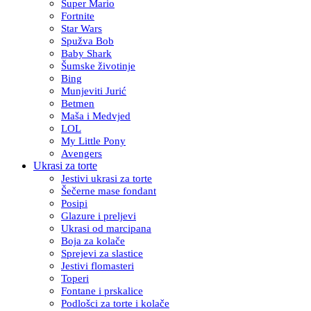
Super Mario
Fortnite
Star Wars
Spužva Bob
Baby Shark
Šumske životinje
Bing
Munjeviti Jurić
Betmen
Maša i Medvjed
LOL
My Little Pony
Avengers
Ukrasi za torte
Jestivi ukrasi za torte
Šečerne mase fondant
Posipi
Glazure i preljevi
Ukrasi od marcipana
Boja za kolače
Sprejevi za slastice
Jestivi flomasteri
Toperi
Fontane i prskalice
Podlošci za torte i kolače