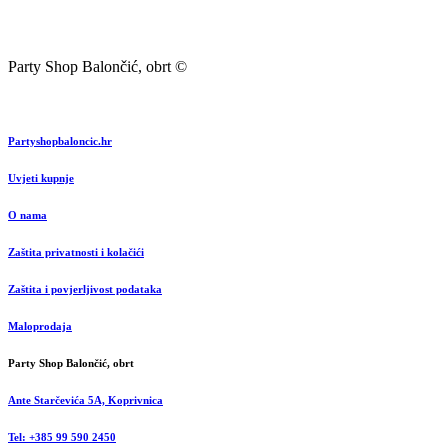
Party Shop Balončić, obrt ©
Partyshopbaloncic.hr
Uvjeti kupnje
O nama
Zaštita privatnosti i kolačići
Zaštita i povjerljivost podataka
Maloprodaja
Party Shop Balončić, obrt
Ante Starčevića 5A, Koprivnica
Tel: +385 99 590 2450