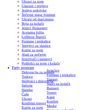
Ukrasi za torte
Glazure i preljevi
Jestive pokrivke
Šečerne mase fondant
Ukrasi od marcipana
Boja za kolače
Jestivi flomasteri
Acetatna folija
Lollipop Štapići
Fontane i prskalice
Sprejevi za slastice
Kutije za torte
Alati za pečenje
Izrezivači i nastavci
Podlošci za torte i kolače
Party program
Svjećice
Dekoracija za prostor
Fontane i prskalice
Trakice
Tanjuri
Stolnjaci i dekoracije
Stalci za kolače
Salvete
Banneri
Slamke
Toperi
Čaše
Kape
Ukrasi
Konfeti
Konfetni topovi
Maske
Kutije za torte