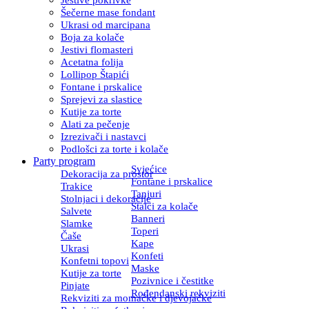
Šečerne mase fondant
Ukrasi od marcipana
Boja za kolače
Jestivi flomasteri
Acetatna folija
Lollipop Štapići
Fontane i prskalice
Sprejevi za slastice
Kutije za torte
Alati za pečenje
Izrezivači i nastavci
Podlošci za torte i kolače
Party program
Svjećice
Dekoracija za prostor
Fontane i prskalice
Trakice
Tanjuri
Stolnjaci i dekoracije
Stalci za kolače
Salvete
Banneri
Slamke
Toperi
Čaše
Kape
Ukrasi
Konfeti
Konfetni topovi
Maske
Kutije za torte
Pozivnice i čestitke
Pinjate
Rođendanski rekviziti
Rekviziti za momačke i djevojačke