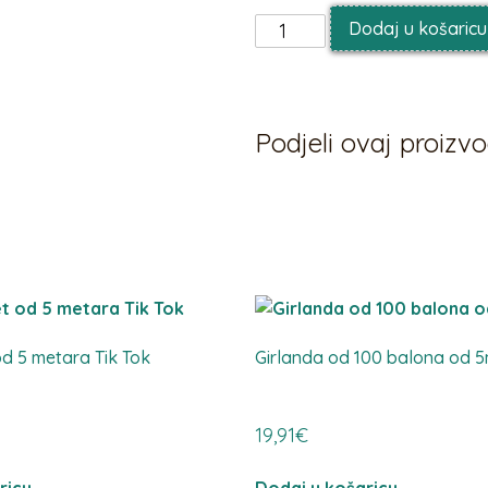
Dodaj u košaricu
Podjeli ovaj proiz
od 5 metara Tik Tok
Girlanda od 100 balona od 
19,91
€
ricu
Dodaj u košaricu