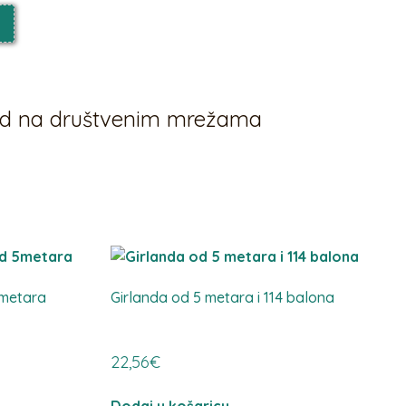
vod na društvenim mrežama
5metara
Girlanda od 5 metara i 114 balona
22,56
€
Dodaj u košaricu