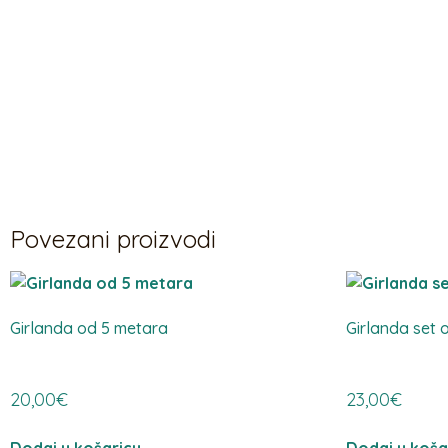
Povezani proizvodi
Girlanda od 5 metara
Girlanda set 
20,00
€
23,00
€
Dodaj u košaricu
Dodaj u koša