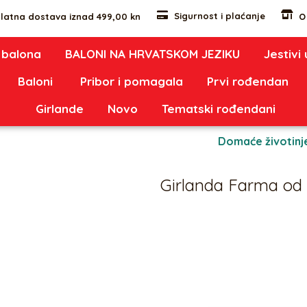
Sigurnost i plaćanje
latna dostava iznad 499,00 kn
O
 balona
BALONI NA HRVATSKOM JEZIKU
Jestivi
Baloni
Pribor i pomagala
Prvi rođendan
Girlande
Novo
Tematski rođendani
Kategorije:
Domaće životinj
Girlanda Farma od 
23,00
€
Girlanda Farma od 107 balo