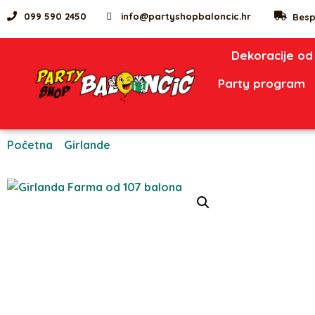
099 590 2450
info@partyshopbaloncic.hr
Besp
Dekoracije od
Party program
Početna
/
Girlande
/ Girlanda Farma od 107 balona