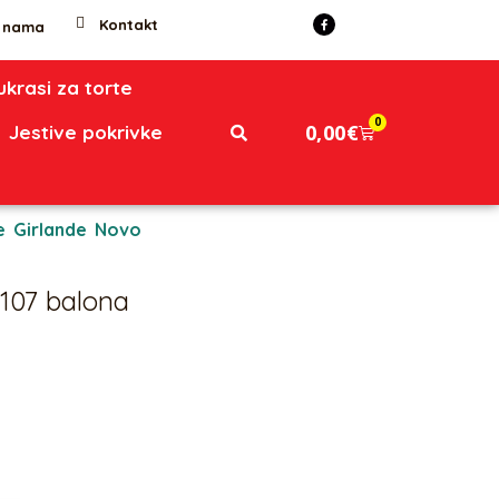
Kontakt
 nama
 ukrasi za torte
0
0,00
€
Jestive pokrivke
e
,
Girlande
,
Novo
107 balona
na