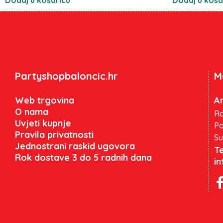
Partyshopbaloncic.hr
M
Web trgovina
An
O nama
Ra
Uvjeti kupnje
Po
Pravila privatnosti
Su
Jednostrani raskid ugovora
Te
Rok dostave 3 do 5 radnih dana
i