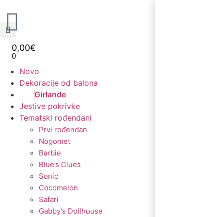
0,00
€
0
Novo
Dekoracije od balona
Girlande
Jestive pokrivke
Tematski rođendani
Prvi rođendan
Nogomet
Barbie
Blue’s Clues
Sonic
Cocomelon
Safari
Gabby’s Dollhouse