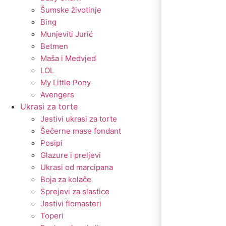
Šumske životinje
Bing
Munjeviti Jurić
Betmen
Maša i Medvjed
LOL
My Little Pony
Avengers
Ukrasi za torte
Jestivi ukrasi za torte
Šečerne mase fondant
Posipi
Glazure i preljevi
Ukrasi od marcipana
Boja za kolače
Sprejevi za slastice
Jestivi flomasteri
Toperi