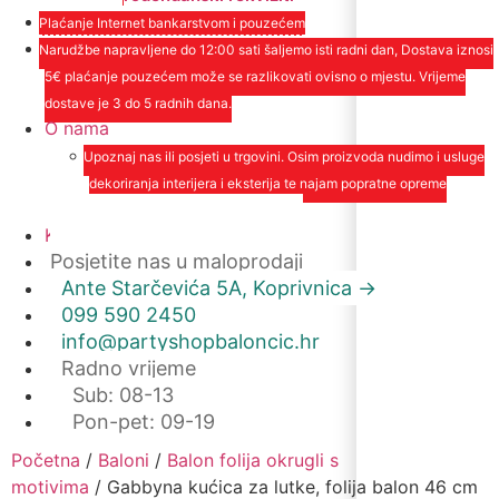
Plaćanje Internet bankarstvom i pouzećem
Narudžbe napravljene do 12:00 sati šaljemo isti radni dan, Dostava iznosi
5€ plaćanje pouzećem može se razlikovati ovisno o mjestu. Vrijeme
dostave je 3 do 5 radnih dana.
O nama
Upoznaj nas ili posjeti u trgovini. Osim proizvoda nudimo i usluge
dekoriranja interijera i eksterija te najam popratne opreme
O nama
Kontakt
Posjetite nas u maloprodaji
Ante Starčevića 5A, Koprivnica ->
099 590 2450
info@partyshopbaloncic.hr
Radno vrijeme
Sub: 08-13
Pon-pet: 09-19
Početna
/
Baloni
/
Balon folija okrugli s
motivima
/ Gabbyna kućica za lutke, folija balon 46 cm