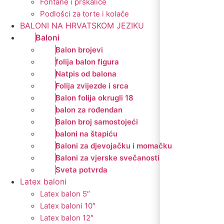
Fontane i prskalice
Podlošci za torte i kolače
BALONI NA HRVATSKOM JEZIKU
Baloni
Balon brojevi
folija balon figura
Natpis od balona
Folija zvijezde i srca
Balon folija okrugli 18
balon za rođendan
Balon broj samostojeći
baloni na štapiću
Baloni za djevojačku i momačku
Baloni za vjerske svečanosti
Sveta potvrda
Latex baloni
Latex balon 5″
Latex baloni 10″
Latex balon 12″