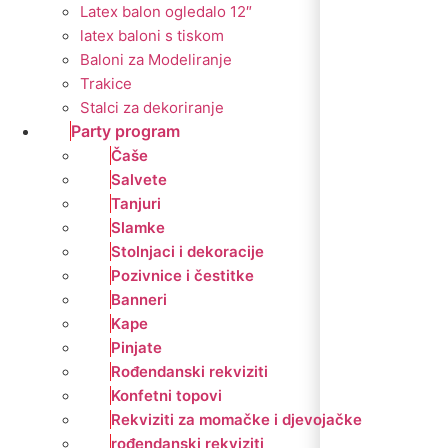
Latex balon ogledalo 12″
latex baloni s tiskom
Baloni za Modeliranje
Trakice
Stalci za dekoriranje
Party program
Čaše
Salvete
Tanjuri
Slamke
Stolnjaci i dekoracije
Pozivnice i čestitke
Banneri
Kape
Pinjate
Rođendanski rekviziti
Konfetni topovi
Rekviziti za momačke i djevojačke
rođendanski rekviziti