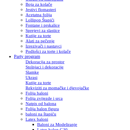
Boja za kolače
Jestivi flomasteri
Acetatna folija
Lollipop Štapići
Fontane i prskalice
Sprejevi za slastice
Kutije za torte
Alati za pečenje
Izrezivači i nastavci
Podlošci za torte i kolače
Party program
Dekoracija za prostor
Stolnjaci i dekoracije
Slamke
Ukrasi
Kutije za torte
Rekviziti za momačke i djevojačke
Folija baloni
Folija zvijezde i srca
Natpis od balona
Folija balon figura
baloni na štapiću
Latex baloni
Baloni za Modeliranje
Latex balon G30