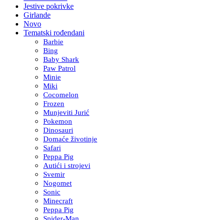
Jestive pokrivke
Girlande
Novo
Tematski rođendani
Barbie
Bing
Baby Shark
Paw Patrol
Minie
Miki
Cocomelon
Frozen
Munjeviti Jurić
Pokemon
Dinosauri
Domaće životinje
Safari
Peppa Pig
Autići i strojevi
Svemir
Nogomet
Sonic
Minecraft
Peppa Pig
Spider-Man