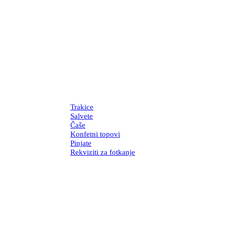
Trakice
Salvete
Čaše
Konfetni topovi
Pinjate
Rekviziti za fotkanje