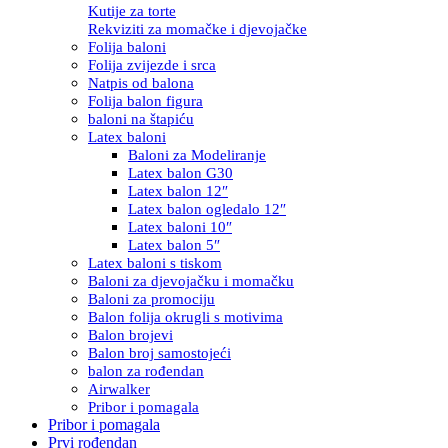
Kutije za torte
Rekviziti za momačke i djevojačke
Folija baloni
Folija zvijezde i srca
Natpis od balona
Folija balon figura
baloni na štapiću
Latex baloni
Baloni za Modeliranje
Latex balon G30
Latex balon 12″
Latex balon ogledalo 12″
Latex baloni 10″
Latex balon 5″
Latex baloni s tiskom
Baloni za djevojačku i momačku
Baloni za promociju
Balon folija okrugli s motivima
Balon brojevi
Balon broj samostojeći
balon za rođendan
Airwalker
Pribor i pomagala
Pribor i pomagala
Prvi rođendan