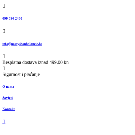
099 590 2450
info@partyshopbaloncic.hr
Besplatna dostava iznad 499,00 kn
Sigurnost i plaćanje
O nama
Savjeti
Kontakt