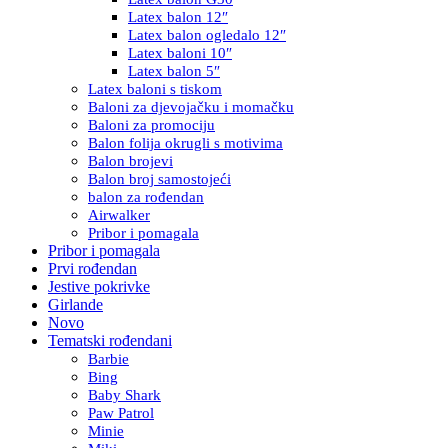
Latex balon 12″
Latex balon ogledalo 12″
Latex baloni 10″
Latex balon 5″
Latex baloni s tiskom
Baloni za djevojačku i momačku
Baloni za promociju
Balon folija okrugli s motivima
Balon brojevi
Balon broj samostojeći
balon za rođendan
Airwalker
Pribor i pomagala
Pribor i pomagala
Prvi rođendan
Jestive pokrivke
Girlande
Novo
Tematski rođendani
Barbie
Bing
Baby Shark
Paw Patrol
Minie