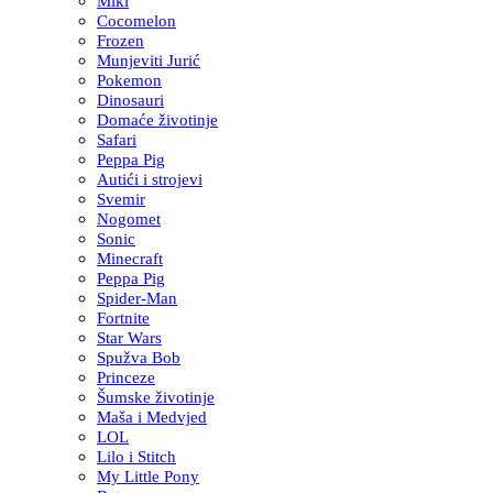
Miki
Cocomelon
Frozen
Munjeviti Jurić
Pokemon
Dinosauri
Domaće životinje
Safari
Peppa Pig
Autići i strojevi
Svemir
Nogomet
Sonic
Minecraft
Peppa Pig
Spider-Man
Fortnite
Star Wars
Spužva Bob
Princeze
Šumske životinje
Maša i Medvjed
LOL
Lilo i Stitch
My Little Pony