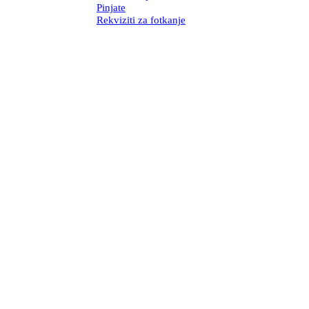
Pinjate
Rekviziti za fotkanje