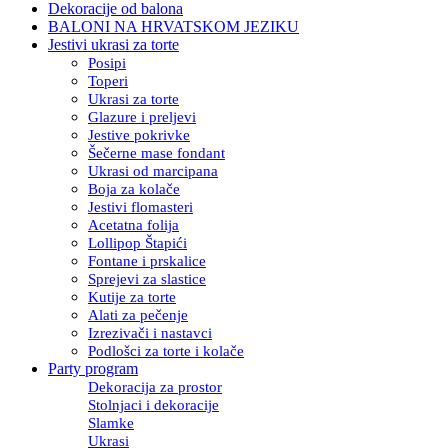
Dekoracije od balona
BALONI NA HRVATSKOM JEZIKU
Jestivi ukrasi za torte
Posipi
Toperi
Ukrasi za torte
Glazure i preljevi
Jestive pokrivke
Šečerne mase fondant
Ukrasi od marcipana
Boja za kolače
Jestivi flomasteri
Acetatna folija
Lollipop Štapići
Fontane i prskalice
Sprejevi za slastice
Kutije za torte
Alati za pečenje
Izrezivači i nastavci
Podlošci za torte i kolače
Party program
Dekoracija za prostor
Stolnjaci i dekoracije
Slamke
Ukrasi