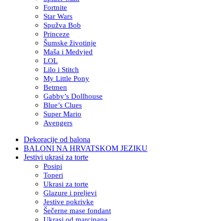
Fortnite
Star Wars
Spužva Bob
Princeze
Šumske životinje
Maša i Medvjed
LOL
Lilo i Stitch
My Little Pony
Betmen
Gabby’s Dollhouse
Blue’s Clues
Super Mario
Avengers
Dekoracije od balona
BALONI NA HRVATSKOM JEZIKU
Jestivi ukrasi za torte
Posipi
Toperi
Ukrasi za torte
Glazure i preljevi
Jestive pokrivke
Šečerne mase fondant
Ukrasi od marcipana