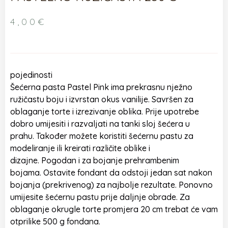
4,00
€
pojedinosti
Šećerna pasta Pastel Pink ima prekrasnu nježno
ružičastu boju i izvrstan okus vanilije. Savršen za
oblaganje torte i izrezivanje oblika. Prije upotrebe
dobro umijesiti i razvaljati na tanki sloj šećera u
prahu. Također možete koristiti šećernu pastu za
modeliranje ili kreirati različite oblike i
dizajne. Pogodan i za bojanje prehrambenim
bojama. Ostavite fondant da odstoji jedan sat nakon
bojanja (prekrivenog) za najbolje rezultate. Ponovno
umijesite šećernu pastu prije daljnje obrade. Za
oblaganje okrugle torte promjera 20 cm trebat će vam
otprilike 500 g fondana.