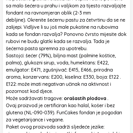
sa malo šećera u prahu i valjkom za tijesto razvaljajte
fondant na ravnomjeran oblik (2-3 mm
debljine). Okrenite šećernu pastu za četvrtinu da se ne
zalijepi. Vidljive li su još male pukotine na rubovima
kada se fondan razvalja? Ponovno čvrsto mijesite dok
rubovi ne budu glatki kada se razvalja. Tada je
šećerna pasta spremna za upotrebu.
Sastojci: šećer (79%), biljna mast (palmine koštice,
palma), glukozni sirup, voda, humektans: E422,
emulgator: E471, zgušnjivač: E415, E466, prirodna
aroma, konzervans: E200, kiselina: E330, boja: E122 .
E122: može imati negativan učinak na aktivnost i
pozornost kod djece.
Može sadržavati tragove:
orašastih plodova
.
Ovaj proizvod je certificiran kao halal, košer i bez
glutena (NL-090-039). FunCakes fondan je pogodan
za vegetarijance i vegane.
Paket ovog proizvoda sadrži sljedeće jezike: