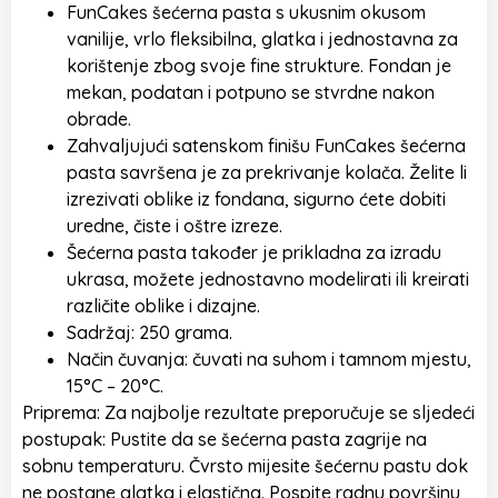
FunCakes šećerna pasta s ukusnim okusom
vanilije, vrlo fleksibilna, glatka i jednostavna za
korištenje zbog svoje fine strukture. Fondan je
mekan, podatan i potpuno se stvrdne nakon
obrade.
Zahvaljujući satenskom finišu FunCakes šećerna
pasta savršena je za prekrivanje kolača. Želite li
izrezivati ​​oblike iz fondana, sigurno ćete dobiti
uredne, čiste i oštre izreze.
Šećerna pasta također je prikladna za izradu
ukrasa, možete jednostavno modelirati ili kreirati
različite oblike i dizajne.
Sadržaj: 250 grama.
Način čuvanja: čuvati na suhom i tamnom mjestu,
15°C – 20°C.
Priprema: Za najbolje rezultate preporučuje se sljedeći
postupak: Pustite da se šećerna pasta zagrije na
sobnu temperaturu. Čvrsto mijesite šećernu pastu dok
ne postane glatka i elastična. Pospite radnu površinu