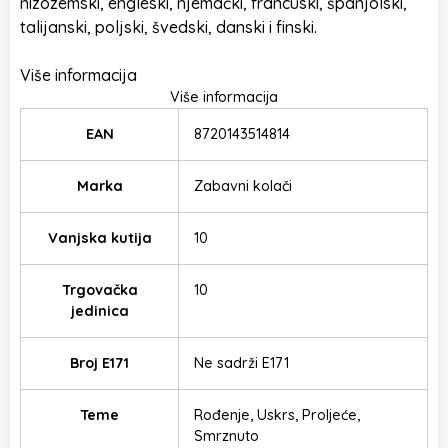
nizozemski, engleski, njemački, francuski, španjolski,
talijanski, poljski, švedski, danski i finski.
Više informacija
Više informacija
EAN
8720143514814
Marka
Zabavni kolači
Vanjska kutija
10
Trgovačka
10
jedinica
Broj E171
Ne sadrži E171
Teme
Rođenje, Uskrs, Proljeće,
Smrznuto