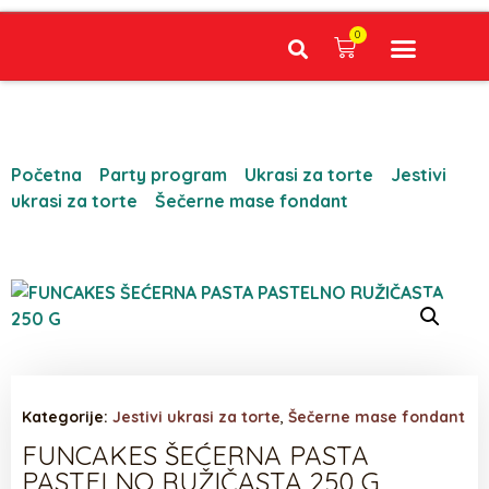
0
Narudžbe napravljene do 12:00 sati šaljemo isti radni dan, Dostava iznosi 5€ plaćanje pouzećem može se razlikovati ovisno o mjestu. Vrijeme dostave je 3 do 5 radnih dana.
Početna
/
Party program
/
Ukrasi za torte
/
Jestivi
ukrasi za torte
/
Šečerne mase fondant
/ FUNCAKES
ŠEĆERNA PASTA PASTELNO RUŽIČASTA 250 G
Kategorije:
Jestivi ukrasi za torte
,
Šečerne mase fondant
FUNCAKES ŠEĆERNA PASTA
PASTELNO RUŽIČASTA 250 G