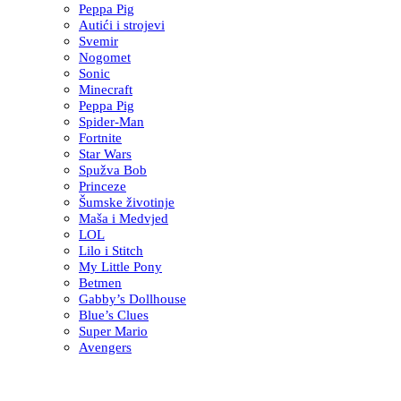
Peppa Pig
Autići i strojevi
Svemir
Nogomet
Sonic
Minecraft
Peppa Pig
Spider-Man
Fortnite
Star Wars
Spužva Bob
Princeze
Šumske životinje
Maša i Medvjed
LOL
Lilo i Stitch
My Little Pony
Betmen
Gabby’s Dollhouse
Blue’s Clues
Super Mario
Avengers