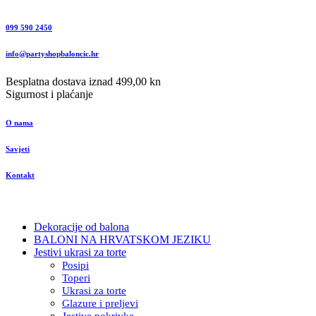
099 590 2450
info@partyshopbaloncic.hr
Besplatna dostava iznad 499,00 kn
Sigurnost i plaćanje
O nama
Savjeti
Kontakt
Dekoracije od balona
BALONI NA HRVATSKOM JEZIKU
Jestivi ukrasi za torte
Posipi
Toperi
Ukrasi za torte
Glazure i preljevi
Jestive pokrivke