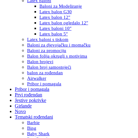
Latex baloni
Baloni za Modeliranje
Latex balon G30
Latex balon 12″
Latex balon ogledalo 12″
Latex baloni 10″
Latex balon 5″
Latex baloni s tiskom
Baloni za djevojačku i momačku
Baloni za promociju
Balon folija okrugli s motivima
Balon brojevi
Balon broj samostojeći
balon za rođendan
Airwalker
Pribor i pomagala
Pribor i pomagala
Prvi rođendan
Jestive pokrivke
Girlande
Novo
Tematski rođendani
Barbie
Bing
Baby Shark