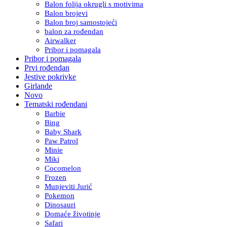
Balon folija okrugli s motivima
Balon brojevi
Balon broj samostojeći
balon za rođendan
Airwalker
Pribor i pomagala
Pribor i pomagala
Prvi rođendan
Jestive pokrivke
Girlande
Novo
Tematski rođendani
Barbie
Bing
Baby Shark
Paw Patrol
Minie
Miki
Cocomelon
Frozen
Munjeviti Jurić
Pokemon
Dinosauri
Domaće životinje
Safari