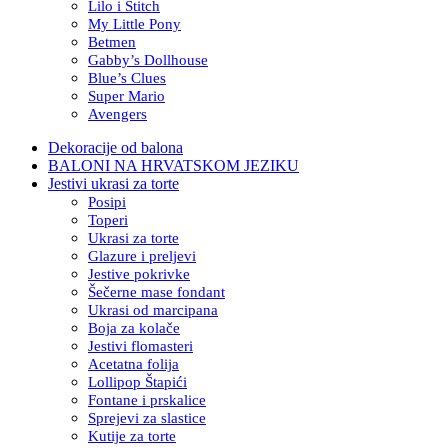
Lilo i Stitch
My Little Pony
Betmen
Gabby’s Dollhouse
Blue’s Clues
Super Mario
Avengers
Dekoracije od balona
BALONI NA HRVATSKOM JEZIKU
Jestivi ukrasi za torte
Posipi
Toperi
Ukrasi za torte
Glazure i preljevi
Jestive pokrivke
Šečerne mase fondant
Ukrasi od marcipana
Boja za kolače
Jestivi flomasteri
Acetatna folija
Lollipop Štapići
Fontane i prskalice
Sprejevi za slastice
Kutije za torte