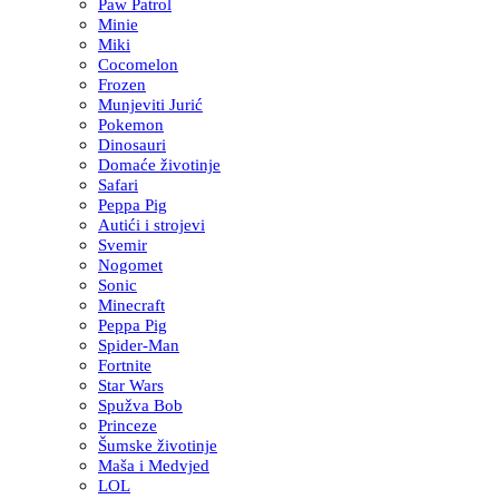
Paw Patrol
Minie
Miki
Cocomelon
Frozen
Munjeviti Jurić
Pokemon
Dinosauri
Domaće životinje
Safari
Peppa Pig
Autići i strojevi
Svemir
Nogomet
Sonic
Minecraft
Peppa Pig
Spider-Man
Fortnite
Star Wars
Spužva Bob
Princeze
Šumske životinje
Maša i Medvjed
LOL