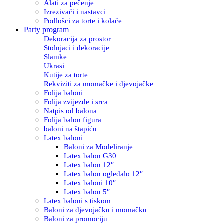
Alati za pečenje
Izrezivači i nastavci
Podlošci za torte i kolače
Party program
Dekoracija za prostor
Stolnjaci i dekoracije
Slamke
Ukrasi
Kutije za torte
Rekviziti za momačke i djevojačke
Folija baloni
Folija zvijezde i srca
Natpis od balona
Folija balon figura
baloni na štapiću
Latex baloni
Baloni za Modeliranje
Latex balon G30
Latex balon 12″
Latex balon ogledalo 12″
Latex baloni 10″
Latex balon 5″
Latex baloni s tiskom
Baloni za djevojačku i momačku
Baloni za promociju