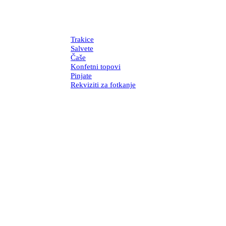
Trakice
Salvete
Čaše
Konfetni topovi
Pinjate
Rekviziti za fotkanje