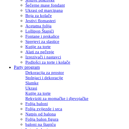
Šečerne mase fondant
Ukrasi od marcipana
Boja za kolače
Jestivi flomasteri
Acetatna folija
Lollipop Štapići
Fontane i prskalice
Sprejevi za slastice
Kutije za torte
Alati za pečenje
Izrezivači i nastavci
Podlošci za torte i kolače
Party program
Dekoracija za prostor
Stolnjaci i dekoracije
Slamke
Ukrasi
Kutije za torte
Rekviziti za momačke i djevojačke
Folija baloni
Folija zvijezde i srca
Natpis od balona
Folija balon figura
baloni na štapiću