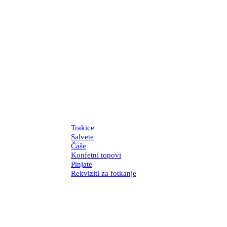
Trakice
Salvete
Čaše
Konfetni topovi
Pinjate
Rekviziti za fotkanje