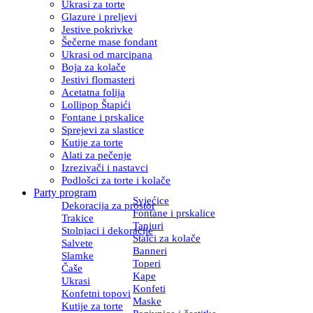
Ukrasi za torte
Glazure i preljevi
Jestive pokrivke
Šečerne mase fondant
Ukrasi od marcipana
Boja za kolače
Jestivi flomasteri
Acetatna folija
Lollipop Štapići
Fontane i prskalice
Sprejevi za slastice
Kutije za torte
Alati za pečenje
Izrezivači i nastavci
Podlošci za torte i kolače
Party program
Svjećice
Dekoracija za prostor
Fontane i prskalice
Trakice
Tanjuri
Stolnjaci i dekoracije
Stalci za kolače
Salvete
Banneri
Slamke
Toperi
Čaše
Kape
Ukrasi
Konfeti
Konfetni topovi
Maske
Kutije za torte