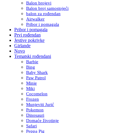
Balon brojevi
Balon broj samostojeći
balon za rođendan
Airwalker
Pribor i pomagala
Pribor i pomagala
Prvi rođendan
Jestive pokrivke
Girlande
Novo
Tematski rođendani
Barbie
Bing
Baby Shark
Paw Patrol
Minie
Miki
Cocomelon
Frozen
Munjeviti Jurić
Pokemon
Dinosauri
Domaće životinje
Safari
Peppa Pig