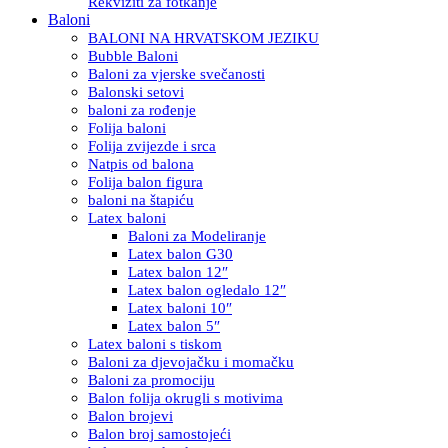
Rekviziti za fotkanje
Baloni
BALONI NA HRVATSKOM JEZIKU
Bubble Baloni
Baloni za vjerske svečanosti
Balonski setovi
baloni za rođenje
Folija baloni
Folija zvijezde i srca
Natpis od balona
Folija balon figura
baloni na štapiću
Latex baloni
Baloni za Modeliranje
Latex balon G30
Latex balon 12″
Latex balon ogledalo 12″
Latex baloni 10″
Latex balon 5″
Latex baloni s tiskom
Baloni za djevojačku i momačku
Baloni za promociju
Balon folija okrugli s motivima
Balon brojevi
Balon broj samostojeći