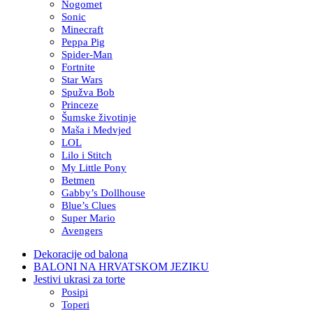
Nogomet
Sonic
Minecraft
Peppa Pig
Spider-Man
Fortnite
Star Wars
Spužva Bob
Princeze
Šumske životinje
Maša i Medvjed
LOL
Lilo i Stitch
My Little Pony
Betmen
Gabby’s Dollhouse
Blue’s Clues
Super Mario
Avengers
Dekoracije od balona
BALONI NA HRVATSKOM JEZIKU
Jestivi ukrasi za torte
Posipi
Toperi