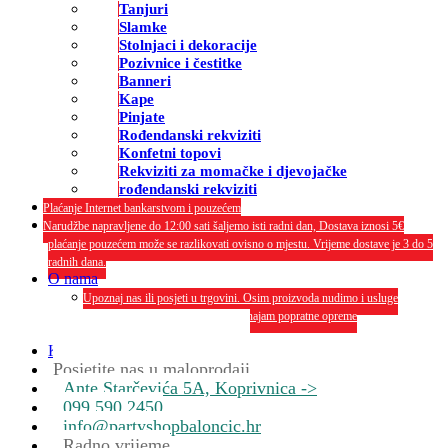
Tanjuri
Slamke
Stolnjaci i dekoracije
Pozivnice i čestitke
Banneri
Kape
Pinjate
Rođendanski rekviziti
Konfetni topovi
Rekviziti za momačke i djevojačke
rođendanski rekviziti
Plaćanje Internet bankarstvom i pouzećem
Narudžbe napravljene do 12:00 sati šaljemo isti radni dan, Dostava iznosi 5€
plaćanje pouzećem može se razlikovati ovisno o mjestu. Vrijeme dostave je 3 do 5
radnih dana.
O nama
Upoznaj nas ili posjeti u trgovini. Osim proizvoda nudimo i usluge
dekoriranja interijera i eksterija te najam popratne opreme
O nama
Kontakt
Posjetite nas u maloprodaji
Ante Starčevića 5A, Koprivnica ->
099 590 2450
info@partyshopbaloncic.hr
Radno vrijeme