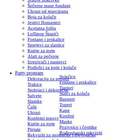
Šečerne mase fondant
Ukrasi od marcipana
Boja za kolače
Jestivi flomasteri
Acetatna folija
Lollipop Štapići
Fontane i prskalice
Sprejevi za slastice
Kutije za torte
Alati za pečenje
Izrezivači i nastavci
Podlošci za torte i kolače
Party program
Svjećice
Dekoracija za prostor
Fontane i prskalice
Trakice
Tanjuri
Stolnjaci i dekoracije
Stalci za kolače
Salvete
Banneri
Slamke
Toperi
Čaše
Kape
Ukrasi
Konfeti
Konfetni topovi
Maske
Kutije za torte
Pozivnice i čestitke
Pinjate
Rođendanski rekviziti
Rekviziti za momačke i djevojačke