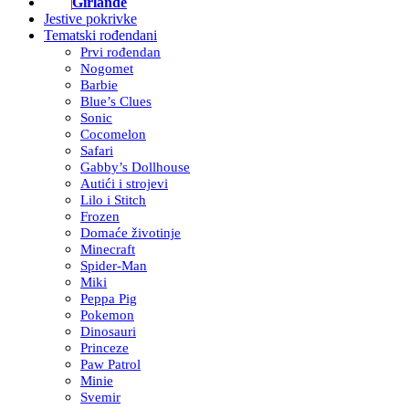
Girlande
Jestive pokrivke
Tematski rođendani
Prvi rođendan
Nogomet
Barbie
Blue’s Clues
Sonic
Cocomelon
Safari
Gabby’s Dollhouse
Autići i strojevi
Lilo i Stitch
Frozen
Domaće životinje
Minecraft
Spider-Man
Miki
Peppa Pig
Pokemon
Dinosauri
Princeze
Paw Patrol
Minie
Svemir