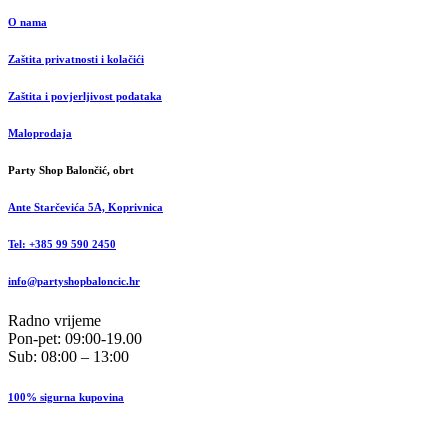
O nama
Zaštita privatnosti i kolačići
Zaštita i povjerljivost podataka
Maloprodaja
Party Shop Balončić, obrt
Ante Starčevića 5A, Koprivnica
Tel: +385 99 590 2450
info@partyshopbaloncic.hr
Radno vrijeme
Pon-pet: 09:00-19.00
Sub: 08:00 – 13:00
100% sigurna kupovina