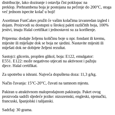
distribucije, lako doziranje i ostavlja čist poklopac na
preklop. Prehrambena boja je postojana na pečenje do 200°C, stoga
već jednom ispecite kolač u boji!
Asortiman FunCakes pružit će vašim kolačima izvanredan izgled i
dojam. Proizvodi su dostupni u širokoj paleti različitih boja, 100%
jestivi, imaju Halal certifikat i jednostavni su za korištenje.
Priprema: dodajte željenu količinu boje u npr. fondant ili kremu,
mijesite ili miješajte dok se boja ne sjedini. Nastavite mijesiti ili
miješati dok ne dobijete željeni rezultat.
Sastojci: glicerin, propilen glikol, boja: E122, emulgator:
E551. E122: može negativno utjecati na aktivnost i pažnju
djece. Halal certifikat.
Za upotrebu u ishrani. Najveća dopuštena doza: 11,3 g/kg.
Način čuvanja: 15°C-20°C, čuvati na tamnom mjestu.
Pakiran u atraktivnom maloprodajnom pakiranju. Paket ovog
proizvoda sadrži sljedeće jezike: nizozemski, engleski, njemački,
francuski, španjolski i talijanski.
Sadržaj: 30 grama.