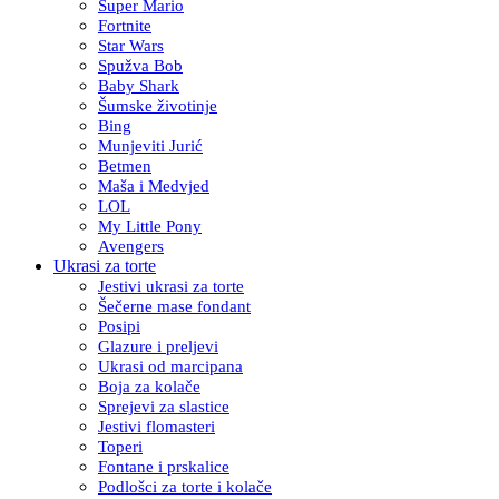
Super Mario
Fortnite
Star Wars
Spužva Bob
Baby Shark
Šumske životinje
Bing
Munjeviti Jurić
Betmen
Maša i Medvjed
LOL
My Little Pony
Avengers
Ukrasi za torte
Jestivi ukrasi za torte
Šečerne mase fondant
Posipi
Glazure i preljevi
Ukrasi od marcipana
Boja za kolače
Sprejevi za slastice
Jestivi flomasteri
Toperi
Fontane i prskalice
Podlošci za torte i kolače