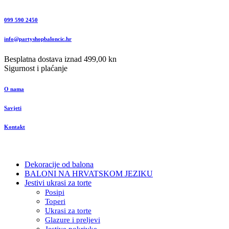
099 590 2450
info@partyshopbaloncic.hr
Besplatna dostava iznad 499,00 kn
Sigurnost i plaćanje
O nama
Savjeti
Kontakt
Dekoracije od balona
BALONI NA HRVATSKOM JEZIKU
Jestivi ukrasi za torte
Posipi
Toperi
Ukrasi za torte
Glazure i preljevi
Jestive pokrivke