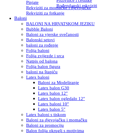
Pozivnice i čestitke
Pinjate
Rođendanski rekviziti
Rekviziti za momačke i djevojačke
Rekviziti za fotkanje
Baloni
BALONI NA HRVATSKOM JEZIKU
Bubble Baloni
Baloni za vjerske svečanosti
Balonski setovi
baloni za rođenje
Folija baloni
Folija zvijezde i srca
Natpis od balona
Folija balon figura
baloni na štapiću
Latex baloni
Baloni za Modeliranje
Latex balon G30
Latex balon 12″
Latex balon ogledalo 12″
Latex baloni 10″
Latex balon 5″
Latex baloni s tiskom
Baloni za djevojačku i momačku
Baloni za promociju
Balon folija okrugli s motivima