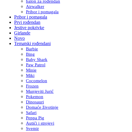
balon za rođendan
Airwalker
Pribor i pomagala
Pribor i pomagala
Prvi rođendan
Jestive pokrivke
Girlande
Novo
Tematski rođendani
Barbie
Bing
Baby Shark
Paw Patrol
Minie
Miki
Cocomelon
Frozen
Munjeviti Jurić
Pokemon
Dinosauri
Domaće životinje
Safari
Peppa Pig
Autići i strojevi
Svemir