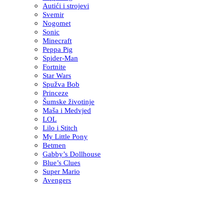
Autići i strojevi
Svemir
Nogomet
Sonic
Minecraft
Peppa Pig
Spider-Man
Fortnite
Star Wars
Spužva Bob
Princeze
Šumske životinje
Maša i Medvjed
LOL
Lilo i Stitch
My Little Pony
Betmen
Gabby’s Dollhouse
Blue’s Clues
Super Mario
Avengers