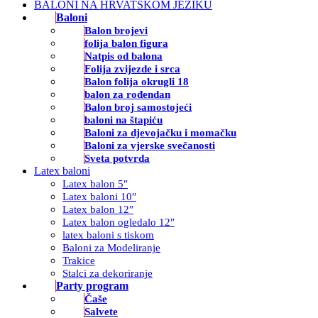
BALONI NA HRVATSKOM JEZIKU
Baloni
Balon brojevi
folija balon figura
Natpis od balona
Folija zvijezde i srca
Balon folija okrugli 18
balon za rođendan
Balon broj samostojeći
baloni na štapiću
Baloni za djevojačku i momačku
Baloni za vjerske svečanosti
Sveta potvrda
Latex baloni
Latex balon 5″
Latex baloni 10″
Latex balon 12″
Latex balon ogledalo 12″
latex baloni s tiskom
Baloni za Modeliranje
Trakice
Stalci za dekoriranje
Party program
Čaše
Salvete