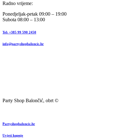
Radno vrijeme:
Ponedjeljak-petak 09:00 – 19:00
Subota 08:00 – 13:00
Tel: +385 99 590 2450
info@partyshopbaloncic.hr
Party Shop Balončić, obrt ©
Partyshopbaloncic.hr
Uvjeti kupnje