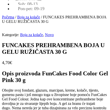
Sub: 08-13
Pon-pet: 09-19
Početna
/
Boja za kolače
/ FUNCAKES PREHRAMBENA BOJA
U GELU RUŽIČASTA 30 G
Kategorije:
Boja za kolače
,
Novo
FUNCAKES PREHRAMBENA BOJA U
GELU RUŽIČASTA 30 G
4,70
€
Opis proizvoda FunCakes Food Color Gel
Pink 30 g
Obojite svoj fondant, glazuru, marcipan, kreme, kolače, tijesto,
gumenu pastu i još mnogo toga u živopisne boje pomoću FunCakes
Gel Food Colour. Jedna kap ove koncentrirane prehrambene boje
dovoljna je za stvaranje lijepih boja. A gel za hranu će trajati
dugo. Nema nereda jer je tuba dizajnirana za vrlo preciznu kontrolu