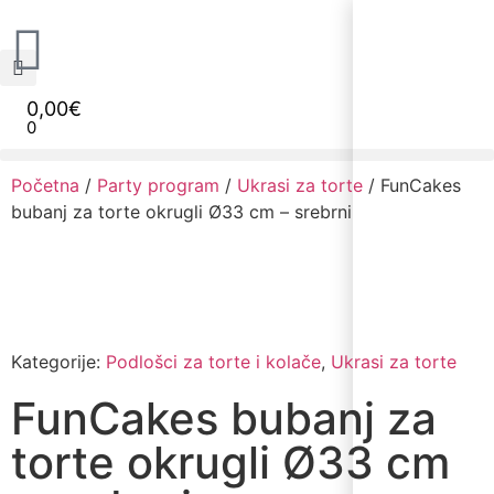
0,00
€
0
Narudžbe napravljene do 12:00 sati šaljemo isti radni dan, Dostava iznosi 5€ plaćanje pouzećem može se razlikovati ovisno o mjestu. Vrijeme dostave je 3 do 5 radnih dana.
Početna
/
Party program
/
Ukrasi za torte
/ FunCakes
bubanj za torte okrugli Ø33 cm – srebrni
Kategorije:
Podlošci za torte i kolače
,
Ukrasi za torte
FunCakes bubanj za
torte okrugli Ø33 cm