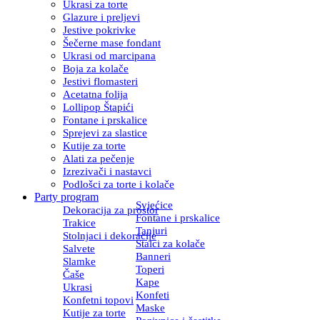
Ukrasi za torte
Glazure i preljevi
Jestive pokrivke
Šečerne mase fondant
Ukrasi od marcipana
Boja za kolače
Jestivi flomasteri
Acetatna folija
Lollipop Štapići
Fontane i prskalice
Sprejevi za slastice
Kutije za torte
Alati za pečenje
Izrezivači i nastavci
Podlošci za torte i kolače
Party program
Svjećice
Dekoracija za prostor
Fontane i prskalice
Trakice
Tanjuri
Stolnjaci i dekoracije
Stalci za kolače
Salvete
Banneri
Slamke
Toperi
Čaše
Kape
Ukrasi
Konfeti
Konfetni topovi
Maske
Kutije za torte