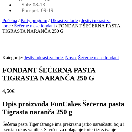
Sub: 08-13
Pon-pet: 09-19
Početna
/
Party program
/
Ukrasi za torte
/
Jestivi ukrasi za
torte
/
Šečerne mase fondant
/ FONDANT ŠEĆERNA PASTA
TIGRASTA NARANČA 250 G
Kategorije:
Jestivi ukrasi za torte
,
Novo
,
Šečerne mase fondant
FONDANT ŠEĆERNA PASTA
TIGRASTA NARANČA 250 G
4,50
€
Opis proizvoda FunCakes Šećerna pasta
Tigrasta naranča 250 g
Šećerna pasta Tiger Orange ima prekrasnu jarko narančastu boju i
izvrstan okus vanilije. Savršen za oblaganje torte i izrezivanje