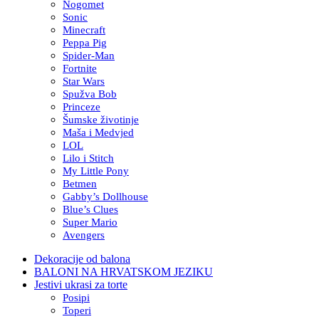
Nogomet
Sonic
Minecraft
Peppa Pig
Spider-Man
Fortnite
Star Wars
Spužva Bob
Princeze
Šumske životinje
Maša i Medvjed
LOL
Lilo i Stitch
My Little Pony
Betmen
Gabby’s Dollhouse
Blue’s Clues
Super Mario
Avengers
Dekoracije od balona
BALONI NA HRVATSKOM JEZIKU
Jestivi ukrasi za torte
Posipi
Toperi