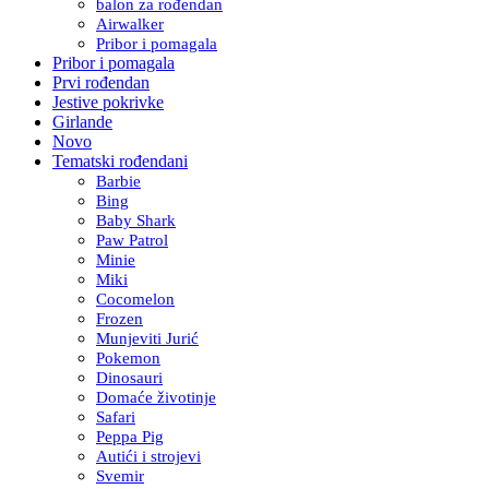
balon za rođendan
Airwalker
Pribor i pomagala
Pribor i pomagala
Prvi rođendan
Jestive pokrivke
Girlande
Novo
Tematski rođendani
Barbie
Bing
Baby Shark
Paw Patrol
Minie
Miki
Cocomelon
Frozen
Munjeviti Jurić
Pokemon
Dinosauri
Domaće životinje
Safari
Peppa Pig
Autići i strojevi
Svemir