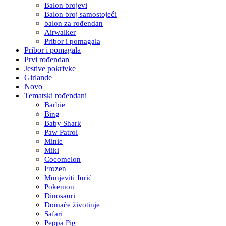
Balon brojevi
Balon broj samostojeći
balon za rođendan
Airwalker
Pribor i pomagala
Pribor i pomagala
Prvi rođendan
Jestive pokrivke
Girlande
Novo
Tematski rođendani
Barbie
Bing
Baby Shark
Paw Patrol
Minie
Miki
Cocomelon
Frozen
Munjeviti Jurić
Pokemon
Dinosauri
Domaće životinje
Safari
Peppa Pig