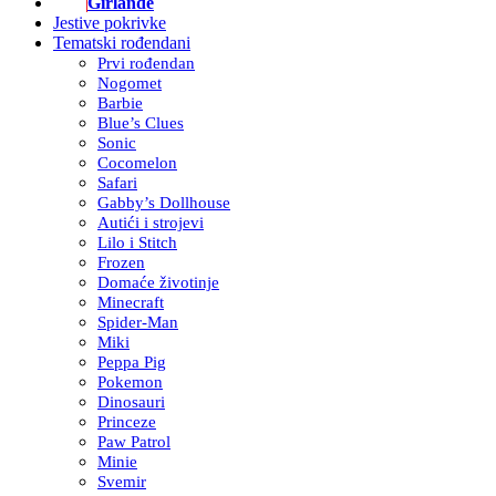
Girlande
Jestive pokrivke
Tematski rođendani
Prvi rođendan
Nogomet
Barbie
Blue’s Clues
Sonic
Cocomelon
Safari
Gabby’s Dollhouse
Autići i strojevi
Lilo i Stitch
Frozen
Domaće životinje
Minecraft
Spider-Man
Miki
Peppa Pig
Pokemon
Dinosauri
Princeze
Paw Patrol
Minie
Svemir