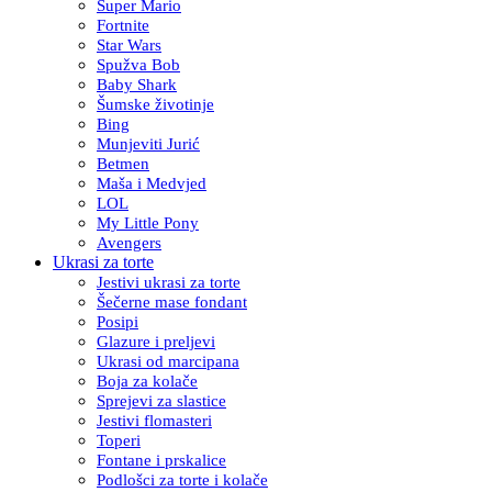
Super Mario
Fortnite
Star Wars
Spužva Bob
Baby Shark
Šumske životinje
Bing
Munjeviti Jurić
Betmen
Maša i Medvjed
LOL
My Little Pony
Avengers
Ukrasi za torte
Jestivi ukrasi za torte
Šečerne mase fondant
Posipi
Glazure i preljevi
Ukrasi od marcipana
Boja za kolače
Sprejevi za slastice
Jestivi flomasteri
Toperi
Fontane i prskalice
Podlošci za torte i kolače