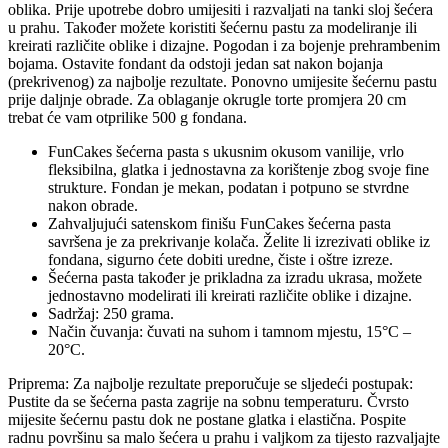
oblika. Prije upotrebe dobro umijesiti i razvaljati na tanki sloj šećera
u prahu. Također možete koristiti šećernu pastu za modeliranje ili
kreirati različite oblike i dizajne. Pogodan i za bojenje prehrambenim
bojama. Ostavite fondant da odstoji jedan sat nakon bojanja
(prekrivenog) za najbolje rezultate. Ponovno umijesite šećernu pastu
prije daljnje obrade. Za oblaganje okrugle torte promjera 20 cm
trebat će vam otprilike 500 g fondana.
FunCakes šećerna pasta s ukusnim okusom vanilije, vrlo
fleksibilna, glatka i jednostavna za korištenje zbog svoje fine
strukture. Fondan je mekan, podatan i potpuno se stvrdne
nakon obrade.
Zahvaljujući satenskom finišu FunCakes šećerna pasta
savršena je za prekrivanje kolača. Želite li izrezivati ​​oblike iz
fondana, sigurno ćete dobiti uredne, čiste i oštre izreze.
Šećerna pasta također je prikladna za izradu ukrasa, možete
jednostavno modelirati ili kreirati različite oblike i dizajne.
Sadržaj: 250 grama.
Način čuvanja: čuvati na suhom i tamnom mjestu, 15°C –
20°C.
Priprema: Za najbolje rezultate preporučuje se sljedeći postupak:
Pustite da se šećerna pasta zagrije na sobnu temperaturu. Čvrsto
mijesite šećernu pastu dok ne postane glatka i elastična. Pospite
radnu površinu sa malo šećera u prahu i valjkom za tijesto razvaljajte