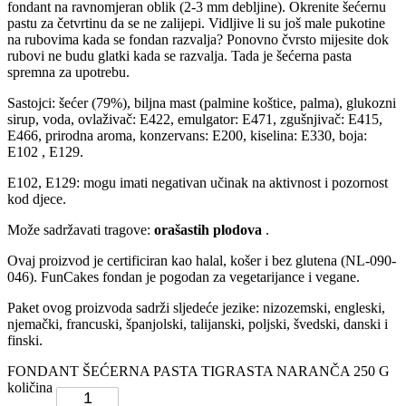
fondant na ravnomjeran oblik (2-3 mm debljine). Okrenite šećernu
pastu za četvrtinu da se ne zalijepi. Vidljive li su još male pukotine
na rubovima kada se fondan razvalja? Ponovno čvrsto mijesite dok
rubovi ne budu glatki kada se razvalja. Tada je šećerna pasta
spremna za upotrebu.
Sastojci: šećer (79%), biljna mast (palmine koštice, palma), glukozni
sirup, voda, ovlaživač: E422, emulgator: E471, zgušnjivač: E415,
E466, prirodna aroma, konzervans: E200, kiselina: E330, boja:
E102 , E129.
E102, E129: mogu imati negativan učinak na aktivnost i pozornost
kod djece.
Može sadržavati tragove:
orašastih plodova
.
Ovaj proizvod je certificiran kao halal, košer i bez glutena (NL-090-
046). FunCakes fondan je pogodan za vegetarijance i vegane.
Paket ovog proizvoda sadrži sljedeće jezike: nizozemski, engleski,
njemački, francuski, španjolski, talijanski, poljski, švedski, danski i
finski.
FONDANT ŠEĆERNA PASTA TIGRASTA NARANČA 250 G
količina