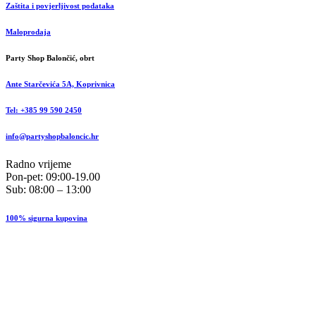
Zaštita i povjerljivost podataka
Maloprodaja
Party Shop Balončić, obrt
Ante Starčevića 5A, Koprivnica
Tel: +385 99 590 2450
info@partyshopbaloncic.hr
Radno vrijeme
Pon-pet: 09:00-19.00
Sub: 08:00 – 13:00
100% sigurna kupovina