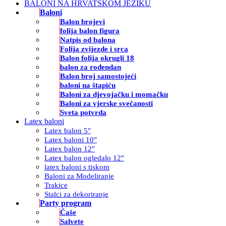
BALONI NA HRVATSKOM JEZIKU
Baloni
Balon brojevi
folija balon figura
Natpis od balona
Folija zvijezde i srca
Balon folija okrugli 18
balon za rođendan
Balon broj samostojeći
baloni na štapiću
Baloni za djevojačku i momačku
Baloni za vjerske svečanosti
Sveta potvrda
Latex baloni
Latex balon 5″
Latex baloni 10″
Latex balon 12″
Latex balon ogledalo 12″
latex baloni s tiskom
Baloni za Modeliranje
Trakice
Stalci za dekoriranje
Party program
Čaše
Salvete