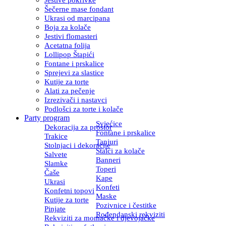
Šečerne mase fondant
Ukrasi od marcipana
Boja za kolače
Jestivi flomasteri
Acetatna folija
Lollipop Štapići
Fontane i prskalice
Sprejevi za slastice
Kutije za torte
Alati za pečenje
Izrezivači i nastavci
Podlošci za torte i kolače
Party program
Svjećice
Dekoracija za prostor
Fontane i prskalice
Trakice
Tanjuri
Stolnjaci i dekoracije
Stalci za kolače
Salvete
Banneri
Slamke
Toperi
Čaše
Kape
Ukrasi
Konfeti
Konfetni topovi
Maske
Kutije za torte
Pozivnice i čestitke
Pinjate
Rođendanski rekviziti
Rekviziti za momačke i djevojačke