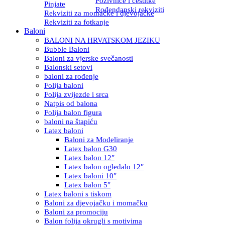
Pozivnice i čestitke
Pinjate
Rođendanski rekviziti
Rekviziti za momačke i djevojačke
Rekviziti za fotkanje
Baloni
BALONI NA HRVATSKOM JEZIKU
Bubble Baloni
Baloni za vjerske svečanosti
Balonski setovi
baloni za rođenje
Folija baloni
Folija zvijezde i srca
Natpis od balona
Folija balon figura
baloni na štapiću
Latex baloni
Baloni za Modeliranje
Latex balon G30
Latex balon 12″
Latex balon ogledalo 12″
Latex baloni 10″
Latex balon 5″
Latex baloni s tiskom
Baloni za djevojačku i momačku
Baloni za promociju
Balon folija okrugli s motivima