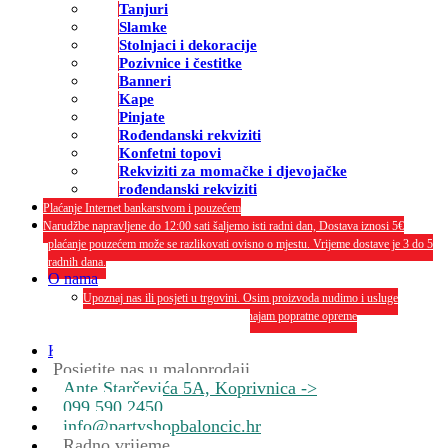
Tanjuri
Slamke
Stolnjaci i dekoracije
Pozivnice i čestitke
Banneri
Kape
Pinjate
Rođendanski rekviziti
Konfetni topovi
Rekviziti za momačke i djevojačke
rođendanski rekviziti
Plaćanje Internet bankarstvom i pouzećem
Narudžbe napravljene do 12:00 sati šaljemo isti radni dan, Dostava iznosi 5€
plaćanje pouzećem može se razlikovati ovisno o mjestu. Vrijeme dostave je 3 do 5
radnih dana.
O nama
Upoznaj nas ili posjeti u trgovini. Osim proizvoda nudimo i usluge
dekoriranja interijera i eksterija te najam popratne opreme
O nama
Kontakt
Posjetite nas u maloprodaji
Ante Starčevića 5A, Koprivnica ->
099 590 2450
info@partyshopbaloncic.hr
Radno vrijeme