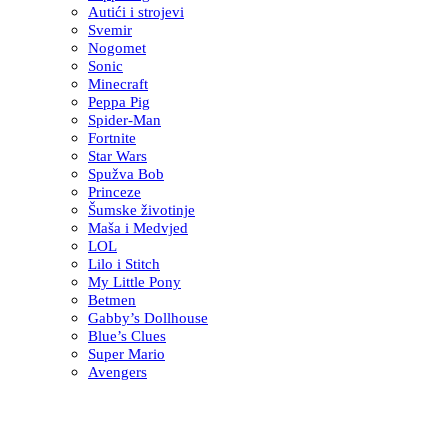
Autići i strojevi
Svemir
Nogomet
Sonic
Minecraft
Peppa Pig
Spider-Man
Fortnite
Star Wars
Spužva Bob
Princeze
Šumske životinje
Maša i Medvjed
LOL
Lilo i Stitch
My Little Pony
Betmen
Gabby’s Dollhouse
Blue’s Clues
Super Mario
Avengers