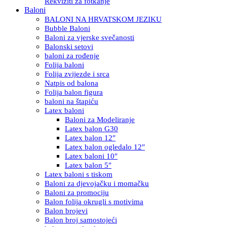
Rekviziti za fotkanje
Baloni
BALONI NA HRVATSKOM JEZIKU
Bubble Baloni
Baloni za vjerske svečanosti
Balonski setovi
baloni za rođenje
Folija baloni
Folija zvijezde i srca
Natpis od balona
Folija balon figura
baloni na štapiću
Latex baloni
Baloni za Modeliranje
Latex balon G30
Latex balon 12″
Latex balon ogledalo 12″
Latex baloni 10″
Latex balon 5″
Latex baloni s tiskom
Baloni za djevojačku i momačku
Baloni za promociju
Balon folija okrugli s motivima
Balon brojevi
Balon broj samostojeći