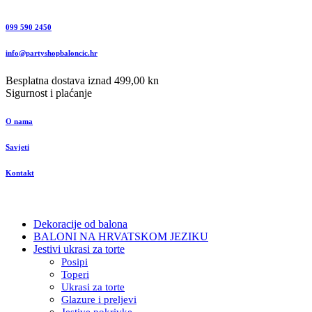
099 590 2450
info@partyshopbaloncic.hr
Besplatna dostava iznad 499,00 kn
Sigurnost i plaćanje
O nama
Savjeti
Kontakt
Dekoracije od balona
BALONI NA HRVATSKOM JEZIKU
Jestivi ukrasi za torte
Posipi
Toperi
Ukrasi za torte
Glazure i preljevi
Jestive pokrivke