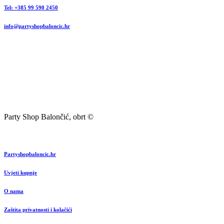
Tel: +385 99 590 2450
info@partyshopbaloncic.hr
Party Shop Balončić, obrt ©
Partyshopbaloncic.hr
Uvjeti kupnje
O nama
Zaštita privatnosti i kolačići