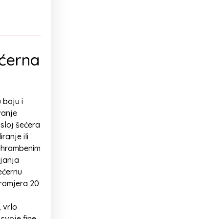
ećerna
 boju i
vanje
 sloj šećera
anje ili
prehrambenim
ojanja
ećernu
promjera 20
 vrlo
 svoje fine