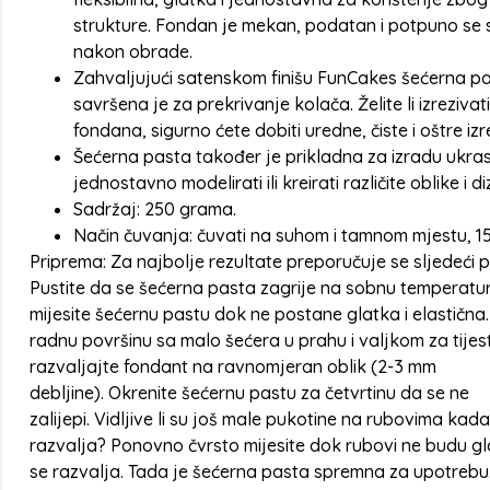
strukture. Fondan je mekan, podatan i potpuno se 
nakon obrade.
Zahvaljujući satenskom finišu FunCakes šećerna p
savršena je za prekrivanje kolača. Želite li izrezivati ​
fondana, sigurno ćete dobiti uredne, čiste i oštre izr
Šećerna pasta također je prikladna za izradu ukra
jednostavno modelirati ili kreirati različite oblike i di
Sadržaj: 250 grama.
Način čuvanja: čuvati na suhom i tamnom mjestu, 15
Priprema: Za najbolje rezultate preporučuje se sljedeći 
Pustite da se šećerna pasta zagrije na sobnu temperatur
mijesite šećernu pastu dok ne postane glatka i elastična.
radnu površinu sa malo šećera u prahu i valjkom za tijes
razvaljajte fondant na ravnomjeran oblik (2-3 mm
debljine). Okrenite šećernu pastu za četvrtinu da se ne
zalijepi. Vidljive li su još male pukotine na rubovima kad
razvalja? Ponovno čvrsto mijesite dok rubovi ne budu gl
se razvalja. Tada je šećerna pasta spremna za upotrebu