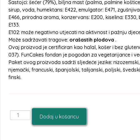
Sastojci: šećer (79%), biljna mast (palma, palmine koštice
sirup, voda, humektans: E422, emulgator: E471, zgušnjivač
E466, prirodna aroma, konzervans: E200, kiselina: E330, b
E133.
E102: može negativno utjecati na aktivnost i pažnju djece
Može sadržavati tragove:
orašastih plodova
.
Ovaj proizvod je certificiran kao halal, košer i bez glute
037). FunCakes fondan je pogodan za vegetarijance i v
Paket ovog proizvoda sadrži sljedeće jezike: nizozemski,
njemački, francuski, španjolski, talijanski, poljski, švedski
finski.
Dodaj u košaricu