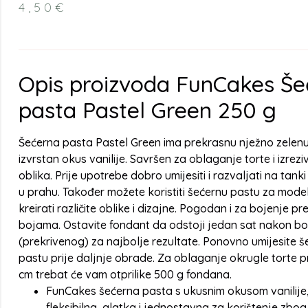
4,50
€
Opis proizvoda FunCakes Š
pasta Pastel Green 250 g
Šećerna pasta Pastel Green ima prekrasnu nježno zelenu
izvrstan okus vanilije. Savršen za oblaganje torte i izrezi
oblika. Prije upotrebe dobro umijesiti i razvaljati na tanki
u prahu. Također možete koristiti šećernu pastu za modelir
kreirati različite oblike i dizajne. Pogodan i za bojenje 
bojama. Ostavite fondant da odstoji jedan sat nakon b
(prekrivenog) za najbolje rezultate. Ponovno umijesite š
pastu prije daljnje obrade. Za oblaganje okrugle torte 
cm trebat će vam otprilike 500 g fondana.
FunCakes šećerna pasta s ukusnim okusom vanilije,
fleksibilna, glatka i jednostavna za korištenje zbog