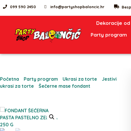
099 590 2450
info@partyshopbaloncic.hr
Besp
Dekoracije od
Party program
Početna
/
Party program
/
Ukrasi za torte
/
Jestivi
ukrasi za torte
/
Šečerne mase fondant
/ FONDANT
ŠEĆERNA PASTA PASTELNO ZELENA 250 G