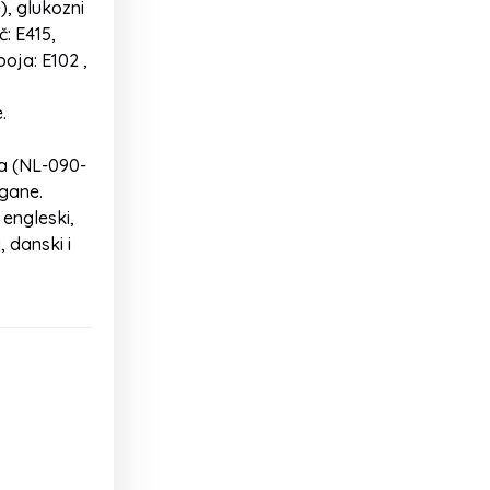
), glukozni
: E415,
oja: E102 ,
.
na (NL-090-
egane.
 engleski,
, danski i