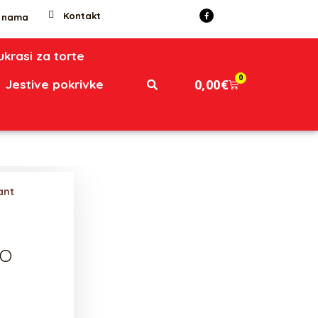
Kontakt
 nama
 ukrasi za torte
0
0,00
€
Jestive pokrivke
ant
NO