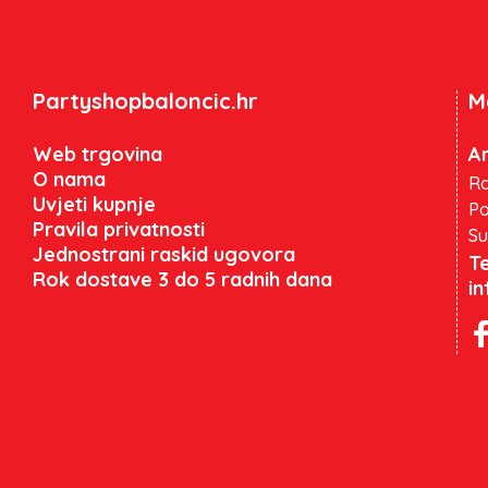
Partyshopbaloncic.hr
M
Web trgovina
An
O nama
Ra
Uvjeti kupnje
Po
Pravila privatnosti
Su
Jednostrani raskid ugovora
Te
Rok dostave 3 do 5 radnih dana
i