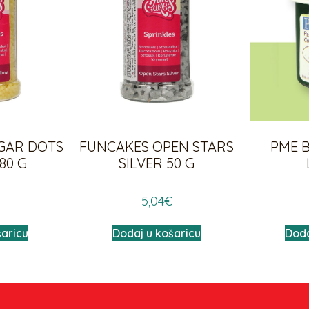
GAR DOTS
FUNCAKES OPEN STARS
PME 
80 G
SILVER 50 G
5,04
€
šaricu
Dodaj u košaricu
Doda