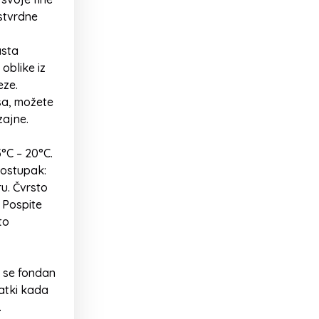
stvrdne
asta
​oblike iz
eze.
sa, možete
zajne.
°C – 20°C.
postupak:
u. Čvrsto
 Pospite
to
a se fondan
atki kada
.