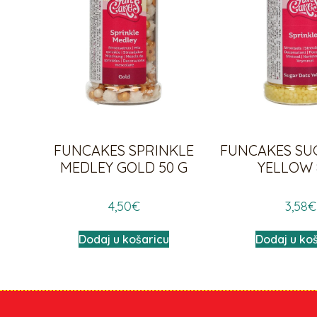
FUNCAKES SPRINKLE
FUNCAKES SU
MEDLEY GOLD 50 G
YELLOW 
4,50
€
3,58
€
Dodaj u košaricu
Dodaj u ko