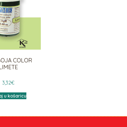
BOJA COLOR
LIMETE
3,32
€
j u košaricu