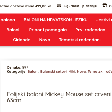
Sigurnost i plaćanje
latna dostava iznad 499,00 kn
O
 balona
BALONI NA HRVATSKOM JEZIKU
Jestivi
Baloni
Pribor i pomagala
Prvi rođendan
Girlande
Novo
Tematski rođendani
Oznaka:
897
Kategorije:
Baloni
,
Balonski setovi
,
Miki
,
Novo
,
Tematski rođ
Folijski baloni Mickey Mouse set crveni
63cm