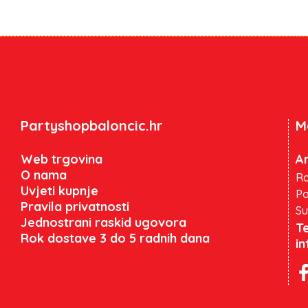
Partyshopbaloncic.hr
M
Web trgovina
An
O nama
Ra
Uvjeti kupnje
Po
Pravila privatnosti
Su
Jednostrani raskid ugovora
Te
Rok dostave 3 do 5 radnih dana
i