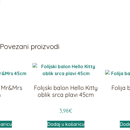
Povezani proizvodi
on Mr&Mrs
Folijski balon Hello Kitty
Folija 
m
oblik srca plavi 45cm
3,98
€
šaricu
Dodaj u košaricu
Doda