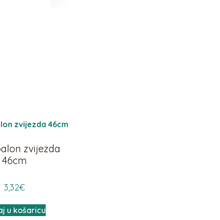
balon zvijezda
46cm
3,32
€
j u košaricu