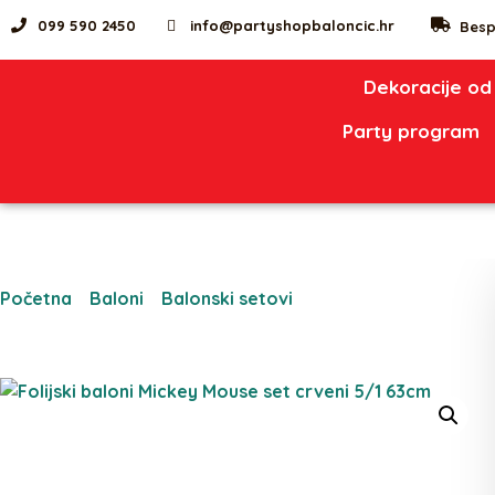
099 590 2450
info@partyshopbaloncic.hr
Besp
Dekoracije od
Party program
Početna
/
Baloni
/
Balonski setovi
/ Folijski baloni Mickey
Mouse set crveni 5/1 63cm