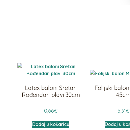
Latex baloni Sretan
Folijski bal
Rođendan plavi 30cm
45c
0,66
€
5,31
€
Dodaj u košaricu
Dodaj u ko