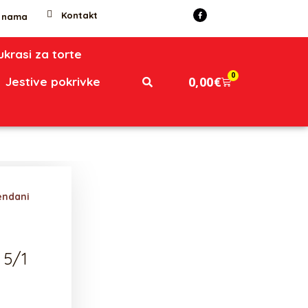
Kontakt
 nama
 ukrasi za torte
0
0,00
€
Jestive pokrivke
endani
 5/1