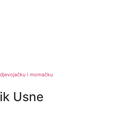
 djevojačku i momačku
lik Usne