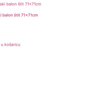
ki balon štit 71x71cm
€
 u košaricu