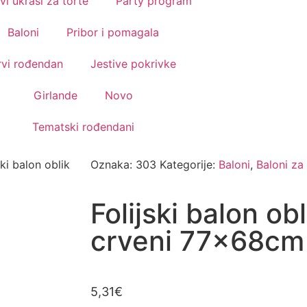
vi ukrasi za torte
Party program
Baloni
Pribor i pomagala
rvi rođendan
Jestive pokrivke
Girlande
Novo
Tematski rođendani
ski balon oblik
Oznaka:
303
Kategorije:
Baloni
,
Baloni za
Folijski balon ob
crveni 77x68cm
5,31
€