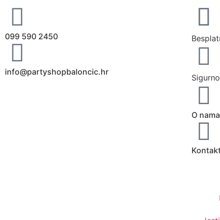
099 590 2450
Besplat
info@partyshopbaloncic.hr
Sigurno
O nama
Kontak