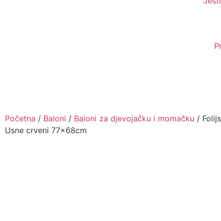
Jesti
P
Početna
/
Baloni
/
Baloni za djevojačku i momačku
/ Folij
Usne crveni 77x68cm