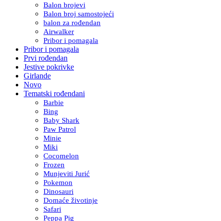
Balon brojevi
Balon broj samostojeći
balon za rođendan
Airwalker
Pribor i pomagala
Pribor i pomagala
Prvi rođendan
Jestive pokrivke
Girlande
Novo
Tematski rođendani
Barbie
Bing
Baby Shark
Paw Patrol
Minie
Miki
Cocomelon
Frozen
Munjeviti Jurić
Pokemon
Dinosauri
Domaće životinje
Safari
Peppa Pig