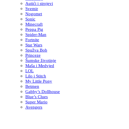
Autići i strojevi
Svemir
Nogomet
Sonic
Minecraft
Peppa Pig
Spider-Man
Fortnite
Star Wars
Spužva Bob
Princeze
Šumske životinje
Maša i Medvjed
LOL
Lilo i Stitch
My Little Pony
Betmen
Gabby’s Dollhouse
Blue’s Clues
Super Mario
Avengers