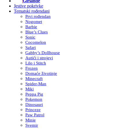
Girlande
Jestive pokrivke
Tematski rođendani
Prvi rođendan
Nogomet
Barbie
Blue’s Clues
Sonic
Cocomelon
Safari
Gabby’s Dollhouse
Autići i strojevi
Lilo i Stitch
Frozen
Domaće životinje
Minecraft
Spider-Man
Miki
Peppa Pig
Pokemon
Dinosauri
Princeze
Paw Patrol
Minie
Svemir