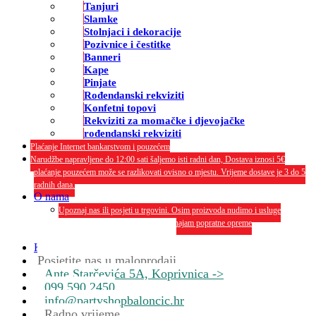
Tanjuri
Slamke
Stolnjaci i dekoracije
Pozivnice i čestitke
Banneri
Kape
Pinjate
Rođendanski rekviziti
Konfetni topovi
Rekviziti za momačke i djevojačke
rođendanski rekviziti
Plaćanje Internet bankarstvom i pouzećem
Narudžbe napravljene do 12:00 sati šaljemo isti radni dan, Dostava iznosi 5€
plaćanje pouzećem može se razlikovati ovisno o mjestu. Vrijeme dostave je 3 do 5
radnih dana.
O nama
Upoznaj nas ili posjeti u trgovini. Osim proizvoda nudimo i usluge
dekoriranja interijera i eksterija te najam popratne opreme
O nama
Kontakt
Posjetite nas u maloprodaji
Ante Starčevića 5A, Koprivnica ->
099 590 2450
info@partyshopbaloncic.hr
Radno vrijeme