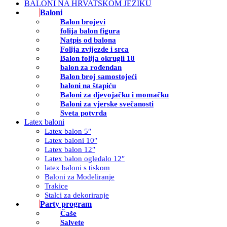
BALONI NA HRVATSKOM JEZIKU
Baloni
Balon brojevi
folija balon figura
Natpis od balona
Folija zvijezde i srca
Balon folija okrugli 18
balon za rođendan
Balon broj samostojeći
baloni na štapiću
Baloni za djevojačku i momačku
Baloni za vjerske svečanosti
Sveta potvrda
Latex baloni
Latex balon 5″
Latex baloni 10″
Latex balon 12″
Latex balon ogledalo 12″
latex baloni s tiskom
Baloni za Modeliranje
Trakice
Stalci za dekoriranje
Party program
Čaše
Salvete