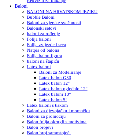
Rekviziti za fotkanje
Baloni
BALONI NA HRVATSKOM JEZIKU
Bubble Baloni
Baloni za vjerske svečanosti
Balonski setovi
baloni za rođenje
Folija baloni
Folija zvijezde i srca
Natpis od balona
Folija balon figura
baloni na štapiću
Latex baloni
Baloni za Modeliranje
Latex balon G30
Latex balon 12″
Latex balon ogledalo 12″
Latex baloni 10″
Latex balon 5″
Latex baloni s tiskom
Baloni za djevojačku i momačku
Baloni za promociju
Balon folija okrugli s motivima
Balon brojevi
Balon broj samostojeći