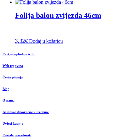
Folija balon zvijezda 46cm
3,32
€
Dodaj u košaricu
Partyshopbaloncic.hr
Web trgovina
Česta pitanja
Blog
O nama
Balonske dekoracije i uređenje
Uvjeti kupnje
Pravila privatnosti