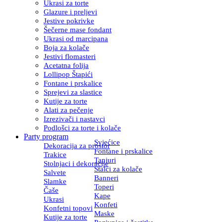
Ukrasi za torte
Glazure i preljevi
Jestive pokrivke
Šečerne mase fondant
Ukrasi od marcipana
Boja za kolače
Jestivi flomasteri
Acetatna folija
Lollipop Štapići
Fontane i prskalice
Sprejevi za slastice
Kutije za torte
Alati za pečenje
Izrezivači i nastavci
Podlošci za torte i kolače
Party program
Svjećice
Dekoracija za prostor
Fontane i prskalice
Trakice
Tanjuri
Stolnjaci i dekoracije
Stalci za kolače
Salvete
Banneri
Slamke
Toperi
Čaše
Kape
Ukrasi
Konfeti
Konfetni topovi
Maske
Kutije za torte