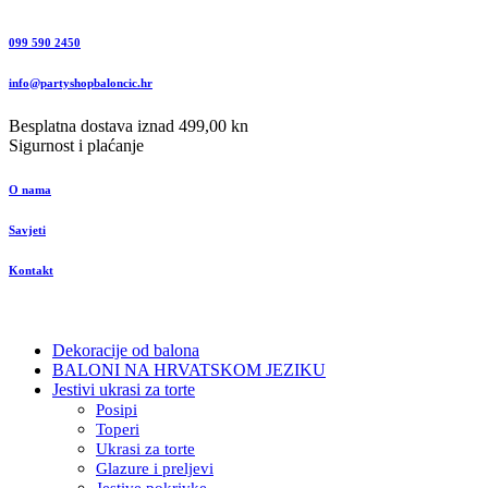
099 590 2450
info@partyshopbaloncic.hr
Besplatna dostava iznad 499,00 kn
Sigurnost i plaćanje
O nama
Savjeti
Kontakt
Dekoracije od balona
BALONI NA HRVATSKOM JEZIKU
Jestivi ukrasi za torte
Posipi
Toperi
Ukrasi za torte
Glazure i preljevi
Jestive pokrivke