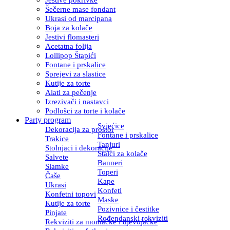
Šečerne mase fondant
Ukrasi od marcipana
Boja za kolače
Jestivi flomasteri
Acetatna folija
Lollipop Štapići
Fontane i prskalice
Sprejevi za slastice
Kutije za torte
Alati za pečenje
Izrezivači i nastavci
Podlošci za torte i kolače
Party program
Svjećice
Dekoracija za prostor
Fontane i prskalice
Trakice
Tanjuri
Stolnjaci i dekoracije
Stalci za kolače
Salvete
Banneri
Slamke
Toperi
Čaše
Kape
Ukrasi
Konfeti
Konfetni topovi
Maske
Kutije za torte
Pozivnice i čestitke
Pinjate
Rođendanski rekviziti
Rekviziti za momačke i djevojačke