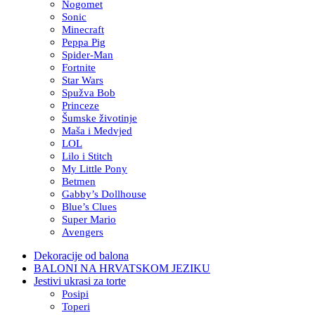
Nogomet
Sonic
Minecraft
Peppa Pig
Spider-Man
Fortnite
Star Wars
Spužva Bob
Princeze
Šumske životinje
Maša i Medvjed
LOL
Lilo i Stitch
My Little Pony
Betmen
Gabby’s Dollhouse
Blue’s Clues
Super Mario
Avengers
Dekoracije od balona
BALONI NA HRVATSKOM JEZIKU
Jestivi ukrasi za torte
Posipi
Toperi