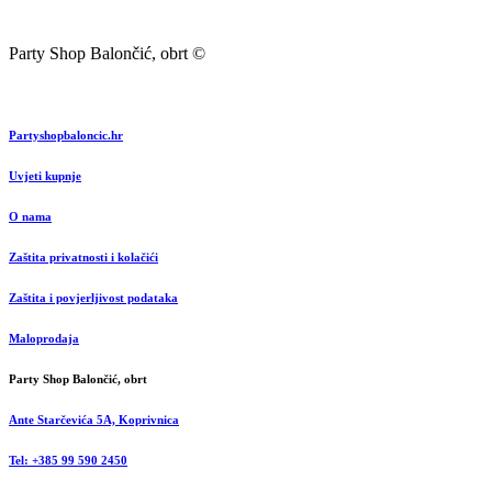
Party Shop Balončić, obrt ©
Partyshopbaloncic.hr
Uvjeti kupnje
O nama
Zaštita privatnosti i kolačići
Zaštita i povjerljivost podataka
Maloprodaja
Party Shop Balončić, obrt
Ante Starčevića 5A, Koprivnica
Tel: +385 99 590 2450