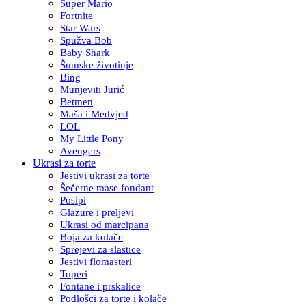
Super Mario
Fortnite
Star Wars
Spužva Bob
Baby Shark
Šumske životinje
Bing
Munjeviti Jurić
Betmen
Maša i Medvjed
LOL
My Little Pony
Avengers
Ukrasi za torte
Jestivi ukrasi za torte
Šečerne mase fondant
Posipi
Glazure i preljevi
Ukrasi od marcipana
Boja za kolače
Sprejevi za slastice
Jestivi flomasteri
Toperi
Fontane i prskalice
Podlošci za torte i kolače