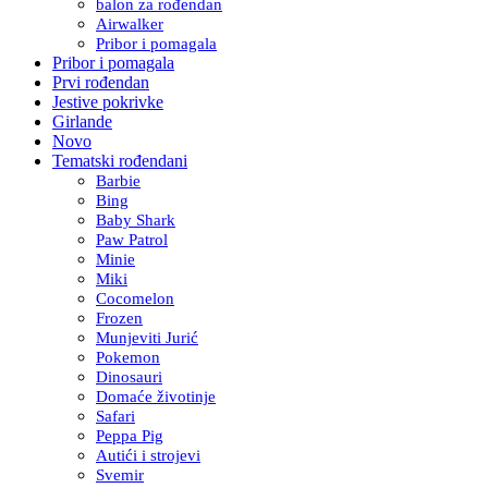
balon za rođendan
Airwalker
Pribor i pomagala
Pribor i pomagala
Prvi rođendan
Jestive pokrivke
Girlande
Novo
Tematski rođendani
Barbie
Bing
Baby Shark
Paw Patrol
Minie
Miki
Cocomelon
Frozen
Munjeviti Jurić
Pokemon
Dinosauri
Domaće životinje
Safari
Peppa Pig
Autići i strojevi
Svemir