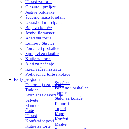
Ukrasi za torte
Glazure i preljevi
Jestive pokrivke
Šečerne mase fondant
Ukrasi od marcipana
Boja za kolače
Jestivi flomasteri
Acetatna folija
Lollipop Štapići
Fontane i prskalice
Sprejevi za slastice
Kutije za torte
Alati za pečenje
Izrezivači i nastavci
Podlošci za torte i kolače
Party program
Svjećice
Dekoracija za prostor
Fontane i prskalice
Trakice
Tanjuri
Stolnjaci i dekoracije
Stalci za kolače
Salvete
Banneri
Slamke
Toperi
Čaše
Kape
Ukrasi
Konfeti
Konfetni topovi
Maske
Kutije za torte