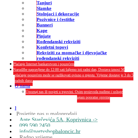
Tanjuri
Slamke
Stolnjaci i dekoracije
Pozivnice i čestitke
Banneri
Kape
Pinjate
Rođendanski rekviziti
Konfetni topovi
Rekviziti za momačke i djevojačke
rođendanski rekviziti
Plaćanje Internet bankarstvom i pouzećem
Narudžbe napravljene do 12:00 sati šaljemo isti radni dan, Dostava iznosi 5€
plaćanje pouzećem može se razlikovati ovisno o mjestu. Vrijeme dostave je 3 do 5
radnih dana.
O nama
Upoznaj nas ili posjeti u trgovini. Osim proizvoda nudimo i usluge
dekoriranja interijera i eksterija te najam popratne opreme
O nama
Kontakt
Posjetite nas u maloprodaji
Ante Starčevića 5A, Koprivnica ->
099 590 2450
info@partyshopbaloncic.hr
Radno vrijeme