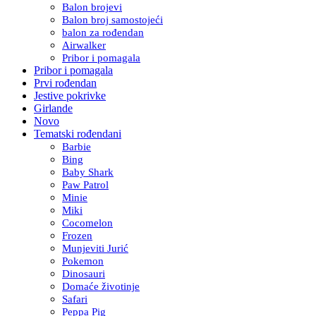
Balon brojevi
Balon broj samostojeći
balon za rođendan
Airwalker
Pribor i pomagala
Pribor i pomagala
Prvi rođendan
Jestive pokrivke
Girlande
Novo
Tematski rođendani
Barbie
Bing
Baby Shark
Paw Patrol
Minie
Miki
Cocomelon
Frozen
Munjeviti Jurić
Pokemon
Dinosauri
Domaće životinje
Safari
Peppa Pig