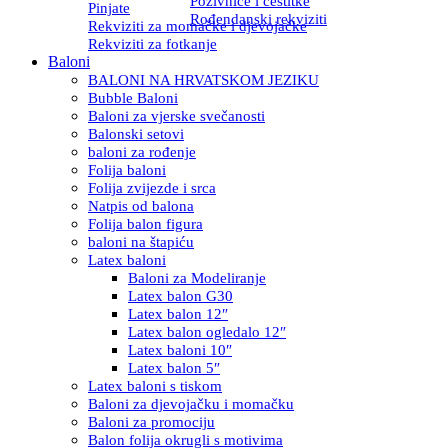
Pozivnice i čestitke
Pinjate
Rođendanski rekviziti
Rekviziti za momačke i djevojačke
Rekviziti za fotkanje
Baloni
BALONI NA HRVATSKOM JEZIKU
Bubble Baloni
Baloni za vjerske svečanosti
Balonski setovi
baloni za rođenje
Folija baloni
Folija zvijezde i srca
Natpis od balona
Folija balon figura
baloni na štapiću
Latex baloni
Baloni za Modeliranje
Latex balon G30
Latex balon 12″
Latex balon ogledalo 12″
Latex baloni 10″
Latex balon 5″
Latex baloni s tiskom
Baloni za djevojačku i momačku
Baloni za promociju
Balon folija okrugli s motivima