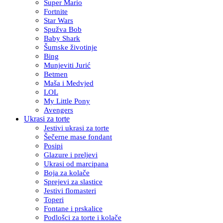
Super Mario
Fortnite
Star Wars
Spužva Bob
Baby Shark
Šumske životinje
Bing
Munjeviti Jurić
Betmen
Maša i Medvjed
LOL
My Little Pony
Avengers
Ukrasi za torte
Jestivi ukrasi za torte
Šečerne mase fondant
Posipi
Glazure i preljevi
Ukrasi od marcipana
Boja za kolače
Sprejevi za slastice
Jestivi flomasteri
Toperi
Fontane i prskalice
Podlošci za torte i kolače