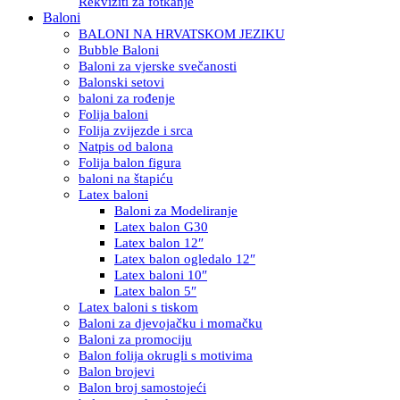
Rekviziti za fotkanje
Baloni
BALONI NA HRVATSKOM JEZIKU
Bubble Baloni
Baloni za vjerske svečanosti
Balonski setovi
baloni za rođenje
Folija baloni
Folija zvijezde i srca
Natpis od balona
Folija balon figura
baloni na štapiću
Latex baloni
Baloni za Modeliranje
Latex balon G30
Latex balon 12″
Latex balon ogledalo 12″
Latex baloni 10″
Latex balon 5″
Latex baloni s tiskom
Baloni za djevojačku i momačku
Baloni za promociju
Balon folija okrugli s motivima
Balon brojevi
Balon broj samostojeći