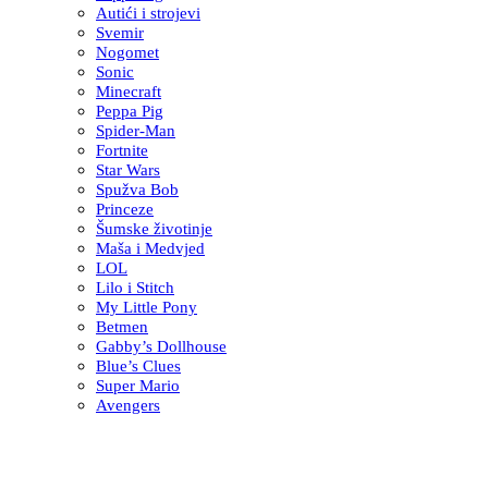
Autići i strojevi
Svemir
Nogomet
Sonic
Minecraft
Peppa Pig
Spider-Man
Fortnite
Star Wars
Spužva Bob
Princeze
Šumske životinje
Maša i Medvjed
LOL
Lilo i Stitch
My Little Pony
Betmen
Gabby’s Dollhouse
Blue’s Clues
Super Mario
Avengers