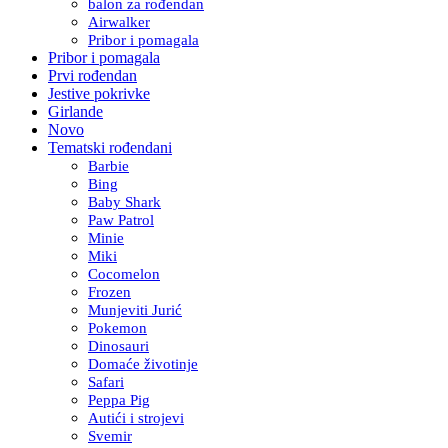
balon za rođendan
Airwalker
Pribor i pomagala
Pribor i pomagala
Prvi rođendan
Jestive pokrivke
Girlande
Novo
Tematski rođendani
Barbie
Bing
Baby Shark
Paw Patrol
Minie
Miki
Cocomelon
Frozen
Munjeviti Jurić
Pokemon
Dinosauri
Domaće životinje
Safari
Peppa Pig
Autići i strojevi
Svemir