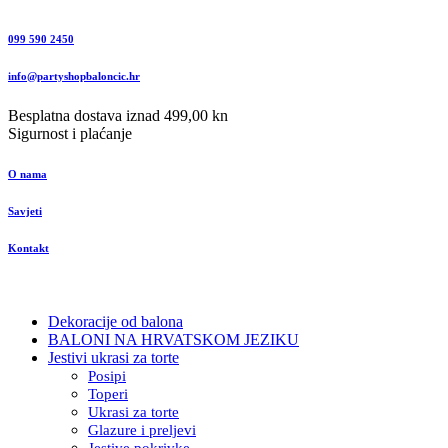
099 590 2450
info@partyshopbaloncic.hr
Besplatna dostava iznad 499,00 kn
Sigurnost i plaćanje
O nama
Savjeti
Kontakt
Dekoracije od balona
BALONI NA HRVATSKOM JEZIKU
Jestivi ukrasi za torte
Posipi
Toperi
Ukrasi za torte
Glazure i preljevi
Jestive pokrivke