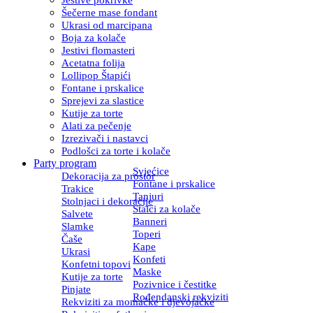
Šečerne mase fondant
Ukrasi od marcipana
Boja za kolače
Jestivi flomasteri
Acetatna folija
Lollipop Štapići
Fontane i prskalice
Sprejevi za slastice
Kutije za torte
Alati za pečenje
Izrezivači i nastavci
Podlošci za torte i kolače
Party program
Svjećice
Dekoracija za prostor
Fontane i prskalice
Trakice
Tanjuri
Stolnjaci i dekoracije
Stalci za kolače
Salvete
Banneri
Slamke
Toperi
Čaše
Kape
Ukrasi
Konfeti
Konfetni topovi
Maske
Kutije za torte
Pozivnice i čestitke
Pinjate
Rođendanski rekviziti
Rekviziti za momačke i djevojačke