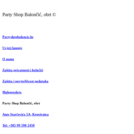
Party Shop Balončić, obrt ©
Partyshopbaloncic.hr
Uvjeti kupnje
O nama
Zaštita privatnosti i kolačići
Zaštita i povjerljivost podataka
Maloprodaja
Party Shop Balončić, obrt
Ante Starčevića 5A, Koprivnica
Tel: +385 99 590 2450