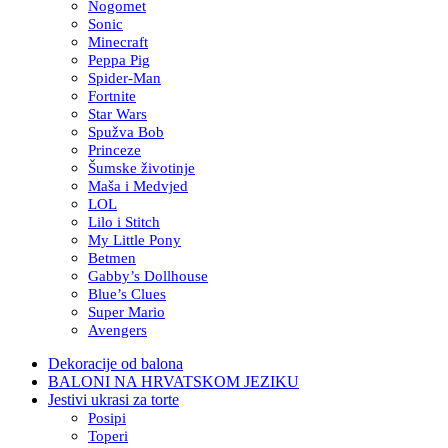
Nogomet
Sonic
Minecraft
Peppa Pig
Spider-Man
Fortnite
Star Wars
Spužva Bob
Princeze
Šumske životinje
Maša i Medvjed
LOL
Lilo i Stitch
My Little Pony
Betmen
Gabby’s Dollhouse
Blue’s Clues
Super Mario
Avengers
Dekoracije od balona
BALONI NA HRVATSKOM JEZIKU
Jestivi ukrasi za torte
Posipi
Toperi