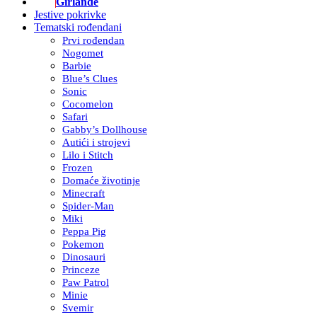
Girlande
Jestive pokrivke
Tematski rođendani
Prvi rođendan
Nogomet
Barbie
Blue’s Clues
Sonic
Cocomelon
Safari
Gabby’s Dollhouse
Autići i strojevi
Lilo i Stitch
Frozen
Domaće životinje
Minecraft
Spider-Man
Miki
Peppa Pig
Pokemon
Dinosauri
Princeze
Paw Patrol
Minie
Svemir