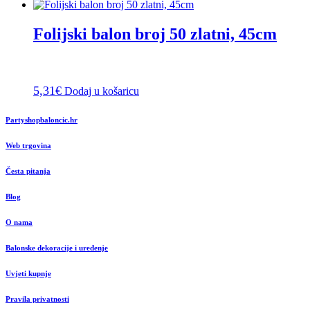
Folijski balon broj 50 zlatni, 45cm
5,31
€
Dodaj u košaricu
Partyshopbaloncic.hr
Web trgovina
Česta pitanja
Blog
O nama
Balonske dekoracije i uređenje
Uvjeti kupnje
Pravila privatnosti