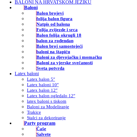
BALONI NA HRVATSKOM JEZIKU
Baloni
Balon brojevi
folija balon figura
Natpis od balona
Folija zvijezde i srca
Balon folija okrugli 18
balon za rođendan
Balon broj samostojeći
baloni na štapiću
Baloni za djevojačku i momačku
Baloni za vjerske svečanosti
Sveta potvrda
Latex baloni
Latex balon 5″
Latex baloni 10″
Latex balon 12″
Latex balon ogledalo 12″
latex baloni s tiskom
Baloni za Modeliranje
Trakice
Stalci za dekoriranje
Party program
Čaše
Salvete