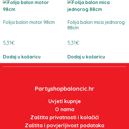
Folija balon motor 98cm
Folija balon mica jednorog
88cm
5,31
€
5,31
€
Dodaj u košaricu
Dodaj u košaricu
Partyshopbaloncic.hr
Uvjeti kupnje
O nama
Zaštita privatnosti i kolačići
Zaštita i povjerljivost podataka