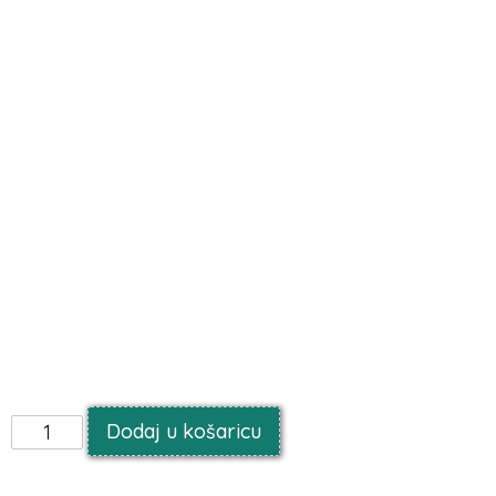
Folijski balon s tukanom
Veličina asortimana proizvoda:
24 inča – baloni
opisani kao „veliki“
Visina prije napuhavanja:
76 cm
Širina prije napuhavanja:
54 cm
Oblik:
tukan
Boja:
višebojna
Količina:
1 kom.
Proizvođač:
Flexmetal
Baloni su dizajnirani da se pune helijem.
Napunjavanje zrakom spriječit će balone da lebde.
Baloni nisu punjeni helijem ili zrakom.
Dodaj u košaricu