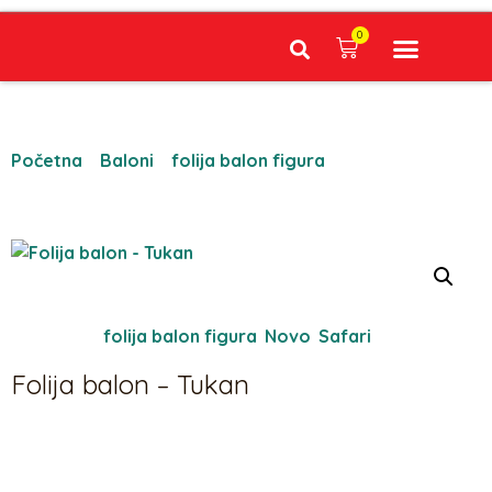
0
Narudžbe napravljene do 12:00 sati šaljemo isti radni dan, Dostava iznosi 5€ plaćanje pouzećem može se razlikovati ovisno o mjestu. Vrijeme dostave je 3 do 5 radnih dana.
Početna
/
Baloni
/
folija balon figura
/ Folija balon –
Tukan
Kategorije:
folija balon figura
,
Novo
,
Safari
Folija balon – Tukan
5,30
€