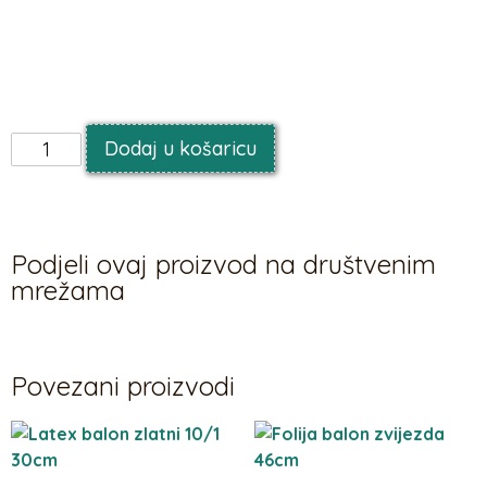
Folija balon sa životinjama 27x105cm.Životinje su u nizu
spojene i balon se puni isključivo zrakom.
Dodaj u košaricu
Podjeli ovaj proizvod na društvenim
mrežama
Povezani proizvodi