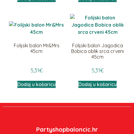
Folijski balon Mr&Mrs
Folijski balon Jagodica
45cm
Bobica oblik srca crveni
45cm
5,31
€
5,31
€
Dodaj u košaricu
Dodaj u košaricu
Partyshopbaloncic.hr