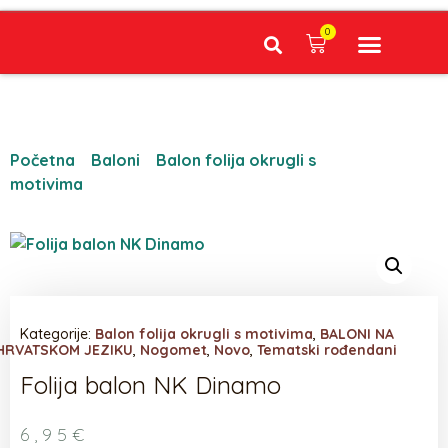
0
Narudžbe napravljene do 12:00 sati šaljemo isti radni dan, Dostava iznosi 5€ plaćanje pouzećem može se razlikovati ovisno o mjestu. Vrijeme dostave je 3 do 5 radnih dana.
Početna
/
Baloni
/
Balon folija okrugli s
motivima
/ Folija balon NK Dinamo
Kategorije:
Balon folija okrugli s motivima
,
BALONI NA
HRVATSKOM JEZIKU
,
Nogomet
,
Novo
,
Tematski rođendani
Folija balon NK Dinamo
6,95
€