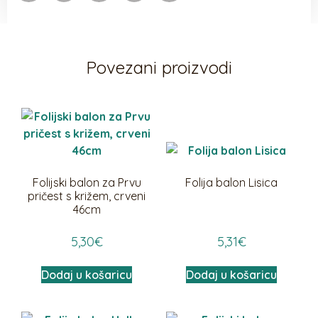
Povezani proizvodi
Folijski balon za Prvu
Folija balon Lisica
pričest s križem, crveni
46cm
5,30
€
5,31
€
Dodaj u košaricu
Dodaj u košaricu