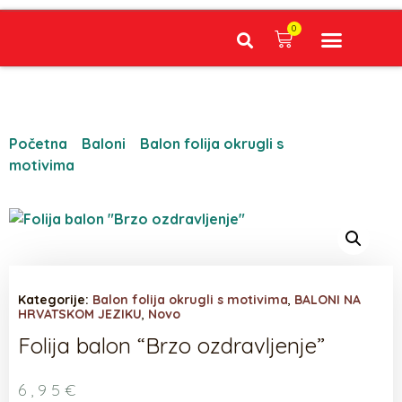
0
Narudžbe napravljene do 12:00 sati šaljemo isti radni dan, Dostava iznosi 5€ plaćanje pouzećem može se razlikovati ovisno o mjestu. Vrijeme dostave je 3 do 5 radnih dana.
Početna
/
Baloni
/
Balon folija okrugli s
motivima
/ Folija balon “Brzo ozdravljenje”
Kategorije:
Balon folija okrugli s motivima
,
BALONI NA
HRVATSKOM JEZIKU
,
Novo
Folija balon “Brzo ozdravljenje”
6,95
€