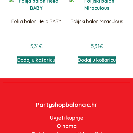
Folija balon Hello BABY
Folijski balon Miraculous
5,31
€
5,31
€
Dodaj u košaricu
Dodaj u košaricu
Partyshopbaloncic.hr
Uvjeti kupnje
O nama